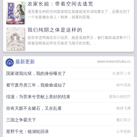
农家长姐：带着空间去逃荒
逃荒重生种田空间团宠萌宝基建甜宠宋清瑶重生了，还重生到了
一个农家傻女身上！刚来，就看到恶毒...
我们纯阴之体是这样的
韶音穿进男频后宫小说里。她是退婚男主，被打脸踩成渣整个门
派被连根拔起所在宗族灰飞烟灭的女配。...
最新更新
www.lewenshuku.cc
国家请我出狱，我的身份曝光了
红薯乔二爷
看守废丹房三年，我偷偷成仙了
杯中清风
综漫：为苦来兮苦献上美好的结束
夏限白桃苏打
你有天眼不去赌石，又在乱看
燃烧飞鹰
三国之争霸天下
魔幻四少
星野千光：镜湖轮回录
心学慈航