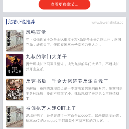
查看更多章节...
完结小说推荐
www.lewenshuku.cc
凤鸣西堂
年下双强伪父子双帝王疯批质子攻x高冷帝王受九国五州，燕国
立鼎，雄霸天下。传闻秦国三公子秦诏乃美人之...
九叔的掌门大弟子
携带可成长空间重生清末，成为九叔的掌门大弟子。不断成长，
并开山立派。...
反穿书后，千金大佬娇养反派自救了
觉醒后，秦陶陶发现自己是一本穿书文男主的白月光。生前对男
主各种跪舔，爱而不得跳了楼。死后就成了推动男女主感情戏
工...
被偏执万人迷O盯上了
易璟穿书了，还是穿进了一本百合abopo文。如果易璟没记错，
这本po文的omega女主郁淼是个不折不扣的万人迷。...