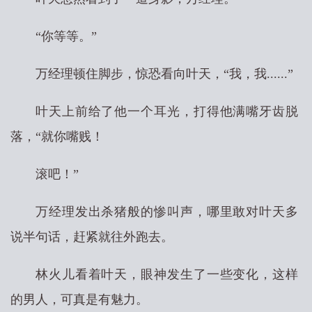
“你等等。”
万经理顿住脚步，惊恐看向叶天，“我，我......”
叶天上前给了他一个耳光，打得他满嘴牙齿脱
落，“就你嘴贱！
滚吧！”
万经理发出杀猪般的惨叫声，哪里敢对叶天多
说半句话，赶紧就往外跑去。
林火儿看着叶天，眼神发生了一些变化，这样
的男人，可真是有魅力。