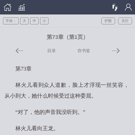
字体：
大
中
小
护眼
关灯
第73章（第1页）
目录
存书签
第73章
林火儿看到众人道歉，脸上才浮现一丝笑容，
从小到大，她什么时候受过这种委屈。
“对了，他的声音我没听到。”
林火儿看向王龙。