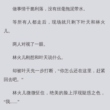
做事情干脆利落，没有丝毫拖泥带水。
等所有人都走后，现场就只剩下叶天和林火
儿。
两人对视了一眼。
林火儿刚想和叶天说什么。
却被叶天先一步打断，“你怎么还在这里，赶紧
回去吧。”
林火儿微微怔住，绝美的脸上浮现疑惑之色，
“我......”