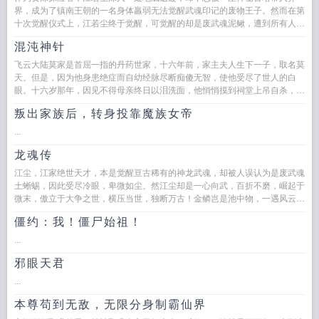
界，成为了镇南王朝的一名身体羸弱无法觉醒武魂印记的废物王子。然而在第
十次觉醒仪式上，江若尘终于觉醒，可觉醒的却是废武魂泥鳅，遭到所有人嘲
讽和耻笑！可又有谁知道？江...
混沌神针
飞云大陆莫家是首屈一指的丹药世家，十六年前，家主夫人生下一子，取名莫
天。但是，因为他身患绝症而自幼经脉尽断痴傻无智，使他受尽了世人的白
眼。十六岁那年，因见不得母亲终日以泪洗面，他悄悄摸到祠堂上吊自杀，却
因绳索腐朽断裂而掉落地面，被...
叛出家族后，转身投靠魔族女帝
...
龙魂传
江尘，江家绝世天才，本是觉醒亘古稀有的神龙武魂，却被人误认为是废武魂
土蜥蜴，因此受尽冷眼，卑微如尘。然江尘却是一心向武，百折不磨，崛起于
微末，傲立于大争之世，横压当世，独断万古！金鳞岂是池中物，一遇风云便
化龙！...
僵约：我！僵尸始祖！
...
邪眼天君
...
本尊苟到无敌，无限分身制霸仙界