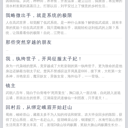
因祸得福。从此，种种田，养养鱼，开发温泉，建立山庄，搞旅游，将贫瘠的
清水村发展的蒸蒸日上。打那以后，刘平安过上了惬意的乡村生活...
我略微出手，就是系统的极限
人在高武世界，却觉醒了低武系统。是一种什么体验？解锁低武成就，就有丰
厚的奖励？但在高武世界，我只需略微出手，就能轻松达到低武的上限？系
统，让我看看你的极限！自此，江野在...
那些突然穿越的朋友
...
我，纨绔世子，开局征服太子妃！
身为一代枭雄的楚风，竟穿越成了大乾皇朝的第一纨绔世子。更为致命的是他
身边还躺着当朝太子妃。楚风不禁感叹这开局真是666，接下来，大乾第一女
杀神，冷艳皇后，魔宗妖女，异族女皇，海外仙子，一一登场。...
镜主
武朝八百年，陆白于白骨堆中‘死而复生’，胸口嵌入一面古镜，自此踏入波诡
云谲，邪祟丛生的世界。江湖庙堂武道修仙一剑照夜，只手遮天！...
回村后，从绑定峨眉开始赶山
蜀南，峻岭崇山，藏着太多不为人知的传说和财富。农大毕业回乡的陈阳，获
得了赶山系统，成为一名赶山人。捉胡峰采山珍，铜灌蚁穴，水淹竹鼠山里的
生活简直不要太丰富。叮，发现D级山珍鸡枞菌，奖励大旗山鸡枞菌生长分...