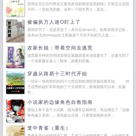
曾用名百亿合约男友文案有改但剧情还是原剧情］言初怎么也想
不到，一贫如洗的她，会和一个陌生男人，莫名...
被偏执万人迷O盯上了
易璟穿书了，还是穿进了一本百合abopo文。如果易璟没记错，
这本po文的omega女主郁淼是个不折不扣的万人迷。...
农家长姐：带着空间去逃荒
逃荒重生种田空间团宠萌宝基建甜宠宋清瑶重生了，还重生到了
一个农家傻女身上！刚来，就看到恶毒...
穿越从路易十三时代开始
一切从一场有组织的到十七世纪初欧洲的穿越试炼开始。 对
于优秀的赵红军和他的三个兄弟而言，航海探险可以有，征服
世...
小说家的边缘角色自救指南
楚祖上辈子是个小说家，因为通宵赶稿猝死，死后绑定了「边缘
角色修正系统」。系统提出交易，只要楚祖能扮演并...
笼中青雀（重生）
青雀先是小姐的伴读丫鬟，又成了小姐的陪嫁丫鬟。小姐婚后多