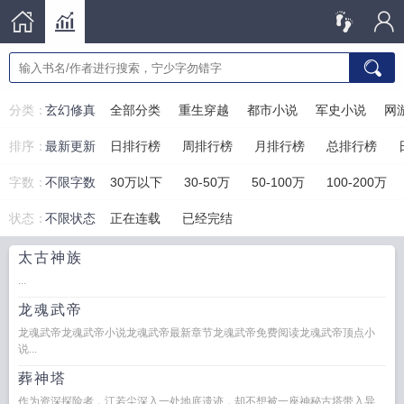
分类：
玄幻修真
全部分类
重生穿越
都市小说
军史小说
网
排序：
最新更新
日排行榜
周排行榜
月排行榜
总排行榜
字数：
不限字数
30万以下
30-50万
50-100万
100-200万
状态：
不限状态
正在连载
已经完结
太古神族
...
龙魂武帝
龙魂武帝龙魂武帝小说龙魂武帝最新章节龙魂武帝免费阅读龙魂武帝顶点小
说...
葬神塔
作为资深探险者，江若尘深入一处地底遗迹，却不想被一座神秘古塔带入异