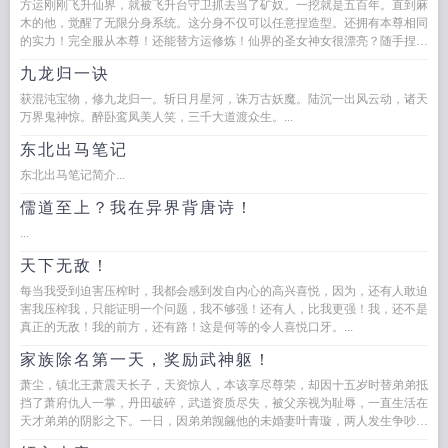
方运刚刚飞升仙界，就被飞升台守卫抓去当了矿奴。一挖就是五百年。直到麻
木的他，觉醒了无限分身系统。这分身不仅可以任意捏造型。还拥有本尊相同
的实力！完全服从本尊！还能替方运修炼！仙界的圣女神女很漂亮？随手捏一
个一模一样的！仙界...
九龙归一诀
获混沌宝物，修九龙归一。斩日月星河，诛万古妖魔。陆沉一出风云动，诸天
万界鬼神惊。醉卧鸾凤美人笑，三千大道渡众生。...
东北出马笔记
东北出马笔记简介...
儒道至上？我在异界背唐诗！
...
天下无敌！
每当我受到迫害压榨时，我都会感到发自内心的高兴喜悦，因为，还有人敢迫
害我压榨我，只能证明一个问题，我不够强！还有人，比我更强！我，还不是
真正的无敌！我的前方，还有路！这是何等的令人喜悦口牙。...
家族除名第一天，奖励武神躯！
萧尘，镇北王萧震天长子，天资惊人，本该享尽尊荣，却因十五岁时替弟弟抵
挡了萧府仇人一掌，丹田破碎，武道资质尽失，被父亲视为耻辱，一直生活在
天才弟弟的阴影之下。一日，因弟弟觊觎他的未婚妻叶青璇，两人发生争吵，
他被弟弟萧凌风打成重伤，父母...