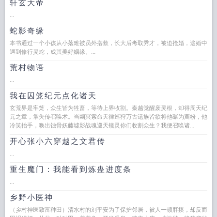
轩玄大帝
...
蛇影奇缘
本书通过一个小孩从小落难被员外搭救，长大后考取秀才，被迫抢婚，逃婚中
遇到修行灵蛇，成其美好姻缘。...
荒村物语
...
我在囚笼纪元点化诸天
玄荒界是牢笼，众生皆为牲畜，等待上界收割。秦越觉醒废灵根，却得周天纪
元之章，掌失传召唤术。当幽冥索命天律巡狩万古遗族皆欲将他碾为齑粉，他
冷笑抬手，唤出蚀骨妖藤墟影战魂巡天镜灵你们收割众生？我便召唤诸...
开心张小六穿越之文君传
...
重生魔门：我能看到炼蛊进度条
...
乡野小医神
（乡村神医致富种田）清水村的刘平安为了保护邻居，被人一顿胖揍，却反而