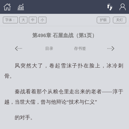
字体：
大
中
小
护眼
关灯
第496章 石屋血战（第1页）
目录
存书签
风突然大了，卷起雪沫子扑在脸上，冰冷刺
骨。
秦战看着那个从粮仓里走出来的老者——淳于
越，当世大儒，曾与他辩论“技术与仁义”
的对手。