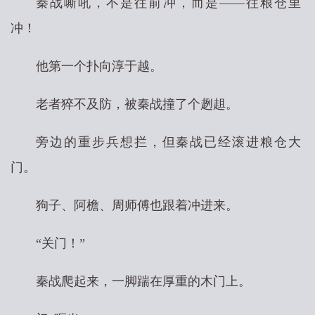
秦战嘶吼，不是往前冲，而是——往粮仓里
冲！
他第一个扑向淳于越。
老者猝不及防，被秦战撞了个趔趄。
旁边的重步兵想拦，但秦战已经滚进粮仓大
门。
狗子、阿檐、周师傅也跟着冲进来。
“关门！”
秦战爬起来，一脚踹在厚重的木门上。