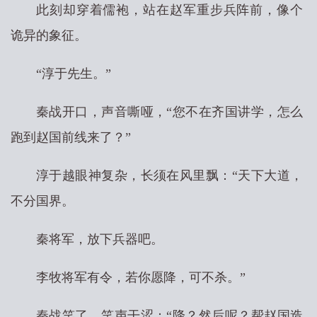
此刻却穿着儒袍，站在赵军重步兵阵前，像个
诡异的象征。
“淳于先生。”
秦战开口，声音嘶哑，“您不在齐国讲学，怎么
跑到赵国前线来了？”
淳于越眼神复杂，长须在风里飘：“天下大道，
不分国界。
秦将军，放下兵器吧。
李牧将军有令，若你愿降，可不杀。”
秦战笑了，笑声干涩：“降？然后呢？帮赵国造