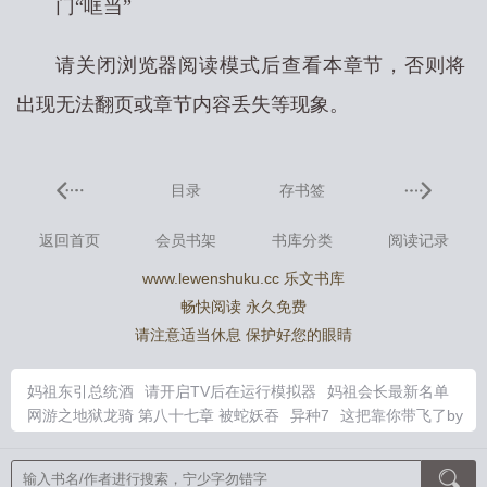
门“哐当”
请关闭浏览器阅读模式后查看本章节，否则将
出现无法翻页或章节内容丢失等现象。
目录
存书签
返回首页
会员书架
书库分类
阅读记录
www.lewenshuku.cc 乐文书库
畅快阅读 永久免费
请注意适当休息 保护好您的眼睛
妈祖东引总统酒
请开启TV后在运行模拟器
妈祖会长最新名单
网游之地狱龙骑 第八十七章 被蛇妖吞
异种7
这把靠你带飞了by
知绪原名
错嫁成婚总裁的甜宠甜妻
猎户家夫郎不听话TXT
腐蚀
剂用什么药
纯情娇妻绿帽公之回村
一觉醒来和情敌结婚了txt芽