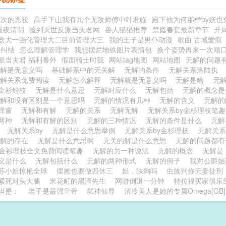
七次的恶役
高手下山我有九个无敌师傅中叶君临
殿下他为何那样by妖也
昼夜清明
捡到灭世反派当夫君网
兽人猫猫推荐
禁庭春宴最新章节
开
念大一强化管理大二目前管理大三
我的王子是男仆动漫
歌曲 古城爱痕
的纠结
怎么理解管理学
我想摆烂地铁图片表情包
换个姿势再来一次顺
派当夫君 福利番外
假面骑士时我
网站tag地图
网站地图
无解的问题
无解是无意义吗
基础解系中的无关解
无解的条件
无解关系洛陆执
无解关系免费阅读
无解怎么解释
无解就是无意义吗
无解是啥
无
金衫鲤枝
无解是什么意思
无解对应什么
无解包括
无解的概念
无解和没有区别是一个意思吗
无解的情况有几种
无解的含义
无解
无弹窗
无解和有解
无解的关系
无解无解
无解关系by金杉理枝笔
哪两种
无解和有解的区别
无解的三种情况
无解的条件是什么
无
解
无解关系by
无解是什么意思举例
无解关系by金杉理枝
无解关系
无解的存在
无解是什么意思啊
无关的解是什么意思
无解的问题都
y金衫理枝全文免费阅读笔趣
无解的另一种说法
无解的概念
无解
义是什么
无解包括什么
无解的两种形式
无解的例子
我对公爵始
苏小姐惊艳全球
摆摊也要做四休三
姐，缺狗吗
虫族判你无妻徒刑
紧死对头大腿
米花町的黑泽先生
网游倒退一分钟
特拉福买家俱乐
但是：
老子是最强皇帝
弑神仙尊
清冷美人是她的专属Omega[GB]