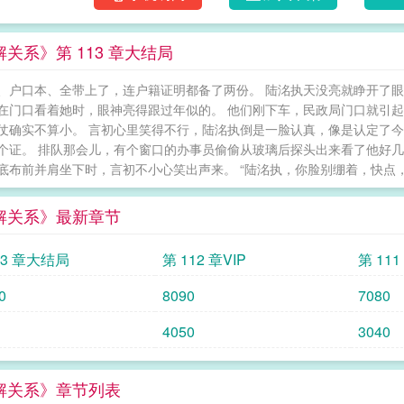
关系》第 113 章大结局
、户口本、全带上了，连户籍证明都备了两份。 陆洺执天没亮就睁开了
在门口看着她时，眼神亮得跟过年似的。 他们刚下车，民政局门口就引起
仗确实不算小。 言初心里笑得不行，陆洺执倒是一脸认真，像是认定了
个证。 排队那会儿，有个窗口的办事员偷偷从玻璃后探头出来看了他好几
底布前并肩坐下时，言初不小心笑出声来。 “陆洺执，你脸别绷着，快点，
解关系》最新章节
13 章大结局
第 112 章VIP
第 111
0
8090
7080
4050
3040
解关系》章节列表