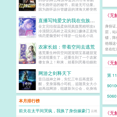
多笑笑？沈棠看着被她干掉的十大碗
市长路怀远的秘书，前途无可估量。
米饭，比脸干净的口袋，以及一群嗷
因为路怀远分管建设的津海大桥突然
嗷待哺不怀好意整天惹是生非的村
倒塌，路怀远自杀身亡，林云峰从令
《无解
民，疑似饭桶转世真灵魂画手的村长
人羡慕的政坛新星被打入冷宫。娇妻
直播写纯爱文的我在虫族封神
沈棠，不得不放弃心爱的画笔，被迫
也离开了他，他心灰意冷借酒愁，却
身份证
全文完结假温柔病弱真腹黑精明攻x
走上应聘诸侯之路。PS已完结种田
意外发现女市委书记唐玉娆的秘密，
冷漠阴沉高岭之花实则口嫌体正直纯
争霸文女帝直播攻略，休闲慢穿大佬
层，站
从此官运之门大开...
情恋爱脑受时寸瑾是一位知名小说
文大佬退休之后。...
镖，阵
家。谈完大项目当晚，他眼一闭一
他领这
睁，穿书变成一只废物雄虫。时寸
农家长姐：带着空间去逃荒
坐在红
瑾？原著烂尾，HE转BE。必须要掰
逃荒重生种田空间团宠萌宝基建甜宠
正剧情，穿书系统才放他回去，偏偏
宋清瑶重生了，还重生到了一个农家
系统虚弱到休眠，时寸瑾穿越当晚差
《无
傻女身上！刚来，就看到恶毒伯娘欺
点落地成盒。低配天崩开局，死了
负临产的母亲！可恶，不能忍，拼
算…算个屁！我刚谈完的大项目！比
了。刚解决了，就遇...
网游之剑释天下
起救剧情，还是先想想怎么救自己
第 1
吧！时寸瑾融合记忆发现虫族世界文
昔日战神之神，失忆三年后再度苏
化贫瘠，干脆捡起老本行连夜在星网
醒，变身落魄小司机，追随美女大小
9010
直播写文，开播名字上去就是一个经
姐再战网游，组建新兴公会，化身地
久不衰震惊体室友老是穿得很厚，有
狱使者，再续网游巅峰绝唱，演绎王
5060
天回去早，意外发现他竟然有尾勾？
者归来…...
本月排行榜
路过雌虫等等？路过雌虫什么？无数
虫震惊点进这个直播间直到下播都没
前夫在太平间哭疯，我换了身份嫁豪门
人走。新号开播当晚，空降top榜！
云祝
《无
时寸瑾一战爆火，纯爱战神席卷糙汉