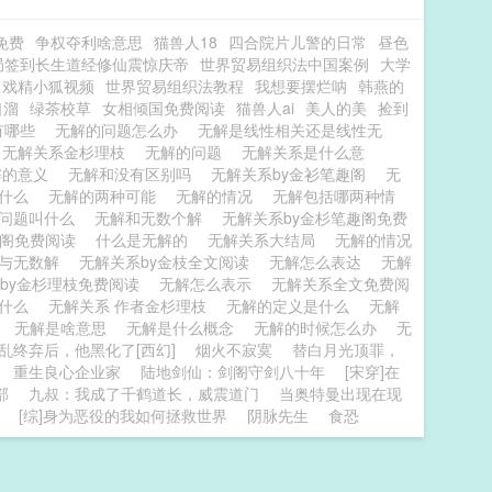
免费
争权夺利啥意思
猫兽人18
四合院片儿警的日常
昼色
局签到长生道经修仙震惊庆帝
世界贸易组织法中国案例
大学
戏精小狐视频
世界贸易组织法教程
我想要摆烂呐
韩燕的
口溜
绿茶校草
女相倾国免费阅读
猫兽人ai
美人的美
捡到
有哪些
无解的问题怎么办
无解是线性相关还是线性无
无解关系金杉理枝
无解的问题
无解关系是什么意
解的意义
无解和没有区别吗
无解关系by金衫笔趣阁
无
是什么
无解的两种可能
无解的情况
无解包括哪两种情
的问题叫什么
无解和无数个解
无解关系by金杉笔趣阁免费
趣阁免费阅读
什么是无解的
无解关系大结局
无解的情况
解与无数解
无解关系by金枝全文阅读
无解怎么表达
无解
by金杉理枝免费阅读
无解怎么表示
无解关系全文免费阅
有什么
无解关系 作者金杉理枝
无解的定义是什么
无解
是
无解是啥意思
无解是什么概念
无解的时候怎么办
无
乱终弃后，他黑化了[西幻]
烟火不寂寞
替白月光顶罪，
重生良心企业家
陆地剑仙：剑阁守剑八十年
[宋穿]在
部
九叔：我成了千鹤道长，威震道门
当奥特曼出现在现
[综]身为恶役的我如何拯救世界
阴脉先生
食恐