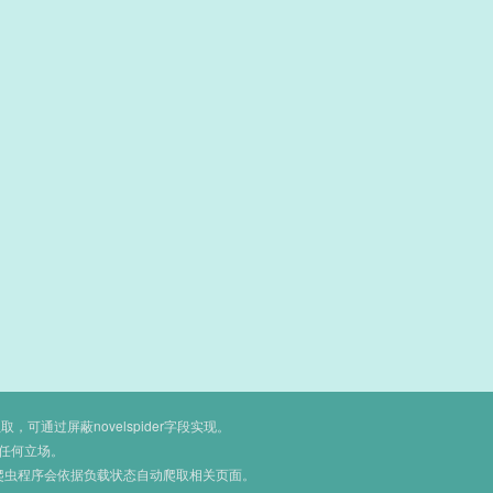
通过屏蔽novelspider字段实现。
任何立场。
爬虫程序会依据负载状态自动爬取相关页面。