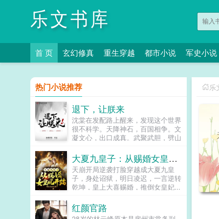
乐文书库
首 页
玄幻修真
重生穿越
都市小说
军史小说
热门小说推荐
乐
退下，让朕来
沈棠在发配路上醒来，发现这个世界
很不科学。天降神石，百国相争。文
凝文心，出口成真。武聚武胆，劈山
断海。她以为的小白脸，一句横枪跃
马，下一秒甲胄附身，长枪在手，一
大夏九皇子：从赐婚女皇妃开始
人成军，千军万马能杀个七进七出！
天崩开局逆袭打脸穿越成大夏九皇
她眼里的痨病鬼，口念星罗棋布，苍
子，身处诏狱，明日凌迟，一言逆转
天如圆盖，陆地似棋局，排兵布阵，
乾坤，皇上大喜赐婚，推倒女皇妃...
信手拈来！这TM都不能算不科学
了！分明是科学的棺材板被神学钉死
红颜官路
了！而她主公，北郡大旱，您要不哭
一哭？沈棠主公，南州洪涝，您要不
28岁的林云峰原本是房州市常务副