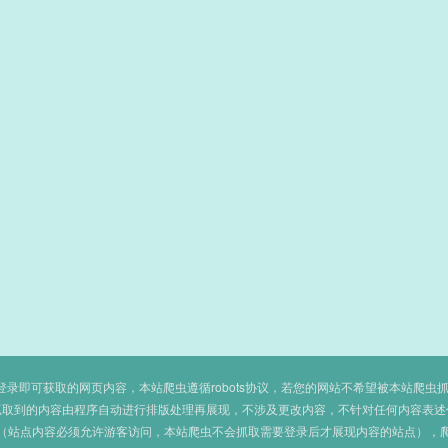
即可获取的网页内容，本站爬虫遵循robots协议，若您的网站不希望被本站爬虫抓取，可
抓取到的内容由程序自动进行排版处理再展现，不涉及更改内容，不针对任何内容表述
（站点内容必须允许游客访问，本站爬虫不会抓取需要登录后才展现内容的站点），