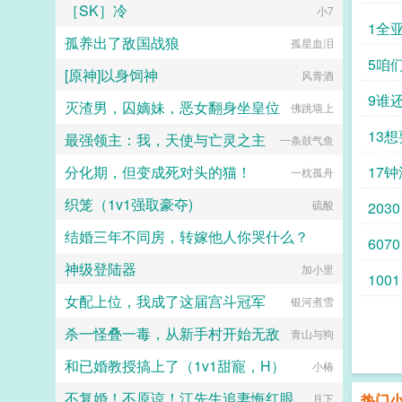
［SK］冷
虫族世界观！越来越多雌虫蹲守直播
小7
间，嘲讽蔑视直说不可能有雄虫阁下
1全
孤养出了敌国战狼
会这样！然后耿直打赏。继室友后，
孤星血泪
主播又推出同事医生…等系列纯爱狗
5咱
[原神]以身饲神
血小说令这群单身寡雌欲罢不能！狂
风青酒
热追捧！谁都想知道主播是谁！可没
9谁
灭渣男，囚嫡妹，恶女翻身坐皇位
虫能找到。直到有一天向来准时的主
佛跳墙上
播发了停播通知卷入胡蜂族大战，星
13
最强领主：我，天使与亡灵之主
网不稳定，停更。守着直播开播的百
一条鼓气鱼
万雌虫？？？悄悄潜水追更的双方统
分化期，但变成死对头的猫！
17
领停战！紧急停战！先把老师送出
一枕孤舟
去！！内战可以输，单身雌虫梦之信
织笼（1v1强取豪夺)
仰不能死！！早在发出通知前，时寸
硫酸
2030
瑾就已脱离危险。谁能想原作者笔力
结婚三年不同房，转嫁他人你哭什么？
驾驭不住的狂气拽比受，私底下其实
6070
爱追狗血故事，还悄悄成为他的榜
神级登陆器
一，网恋上头愿意直冲战区救cp这会
军临天下
加小里
1001
酷哥脸上带血，眼神阴桀，神情恐怖
女配上位，我成了这届宫斗冠军
骇人。可那双搂着雄虫的手正不停发
银河煮雪
抖，动作局促又紧又勒，时寸瑾被抱
杀一怪叠一毒，从新手村开始无敌
得不舒服挣了一下。阿努什卡立刻单
青山与狗
膝跪下小心牵住他的手，有点语无伦
和已婚教授搞上了（1v1甜寵，H）
次的颤抖道…不，别怕，对不起，我
小椿
马上使用抑制剂。时寸瑾没忍住，摸
不复婚！不原谅！江先生追妻悔红眼
了摸他的金发。1主攻时寸瑾x阿努什
热门
月下