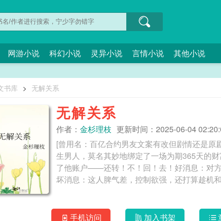
网游小说
科幻小说
灵异小说
言情小说
其他小说
文书库
>
无解关系
无解关系
作者：
金杉理枝
更新时间：2025-06-04 02:20:
[曾用名：百亿合约男友文案有改但剧情还是原
生男人，莫名其妙地绑定了一场为期365天的
了他账户——还转！不！回！去！好消息：对
手机访问
加入书架