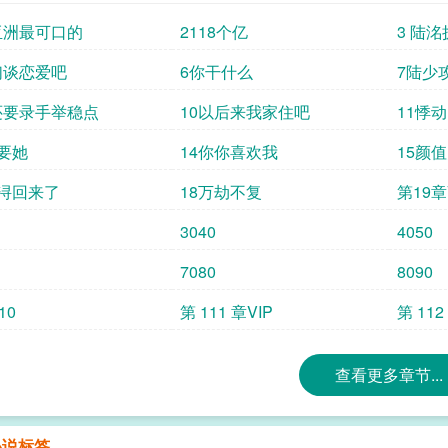
亚洲最可口的
2118个亿
3 陆
们谈恋爱吧
6你干什么
7陆少
还要录手举稳点
10以后来我家住吧
11悸动
想要她
14你你喜欢我
15颜
钟浔回来了
18万劫不复
第19章
3040
4050
7080
8090
10
第 111 章VIP
第 112
查看更多章节...
小说标签