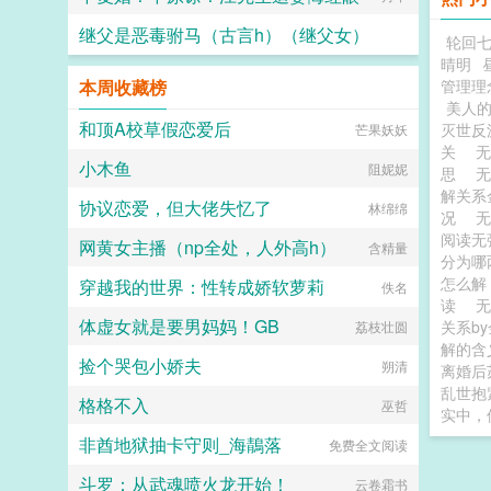
卡，锁死禁止拆逆。2文中所有情节
继父是恶毒驸马（古言h）（继父女）
发展均为推动剧情而服务，星际虫族
轮回
属于幻想架空题材，请勿脱离剧情讨
晴明
论，请勿带入现实，请勿混淆现实与
公子缺斤少两
本周收藏榜
管理理
虚拟小说的界限，网络小说请勿上纲
美人
上线。3别在本文评论区提及其他作
和顶A校草假恋爱后
灭世反
芒果妖妖
者的文，也别在其他作者评论区提及
关
本文，尊重他人创作成果。4评论区
小木鱼
阻妮妮
请友好交流，和平讨论，禁止人身攻
思
击，请尽量别写带颜色的段子，走进
解关系
协议恋爱，但大佬失忆了
林绵绵
评论区遍地裤子实在太过超前。6吵
况
架伤财运，祝大家恭喜发财。专栏预
阅读
网黄女主播（np全处，人外高h）
含精量
收非传统求爱法则求收藏...
分为
怎么
穿越我的世界：性转成娇软萝莉
佚名
读
体虚女就是要男妈妈！GB
关系b
荔枝壮圆
解的含
捡个哭包小娇夫
朔清
离婚后
乱世抱
格格不入
巫哲
实中，
非酋地狱抽卡守则_海鶄落
免费全文阅读
斗罗：从武魂喷火龙开始！
云卷霜书