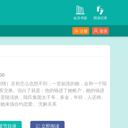
会员书架
阅读记录
注册
登录
00
剧情］言初怎么也想不到，一贫如洗的她，会和一个陌
财富交换。说白了就是：他的钱进了她账户，她的钱进
方是陆洺执，陆氏集团太子爷，多金，年轻，人还帅。
坏消息：这人脾气差，控制欲强，还打算趁机和她来场合约恋爱。 无解关系
章节目录
立即阅读