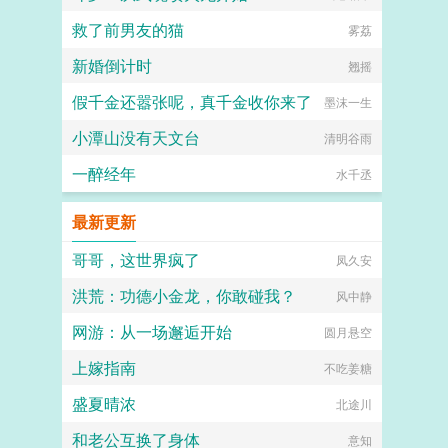
救了前男友的猫
雾荔
新婚倒计时
翘摇
假千金还嚣张呢，真千金收你来了
墨沫一生
小潭山没有天文台
清明谷雨
一醉经年
水千丞
最新更新
哥哥，这世界疯了
凤久安
洪荒：功德小金龙，你敢碰我？
风中静
网游：从一场邂逅开始
圆月悬空
上嫁指南
不吃姜糖
盛夏晴浓
北途川
和老公互换了身体
意知