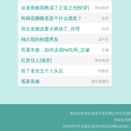
反派都被我教成了正道之光[快穿]
绝命厨师
和棉花糖睡觉是个什么感觉？
昔夜
前女友她追妻火葬场了_许理
许理
独占我的校霸男友
花不空
死遁失败，如何达成he结局_定谳
定谳
乱世佳人[魂穿]
珠帘落雨
抢了老攻五个人头后
阿蕾蕾
冤家喜嫁
墨竹潇湘羽
本站所有内容来源于互联网公开且无需登录
本站仅对
同时您可手动提交相关目标站点网址给我们