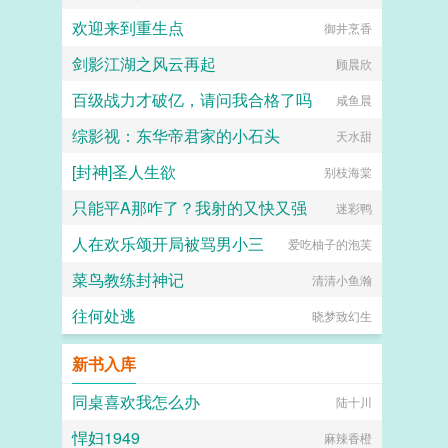
欢迎来到重生点
御井烹香
剑影江湖之风云再起
顾晨欣
百级战力才破亿，请问我合格了吗
咸鱼晨
综影视：东华帝君家的小石头
天水甜
[封神]圣人生欲
别枝海棠
只能平A那咋了？我射的又快又强
迷彩鸭
人在欢乐颂开局被骂男小三
爱吃柚子的泡芙
菜鸟教练封神记
清清小鱼瀚
往何处逃
晓梦致幻生
新书入库
同桌喜欢我怎么办
陆十川
悍妇1949
麻辣香橙