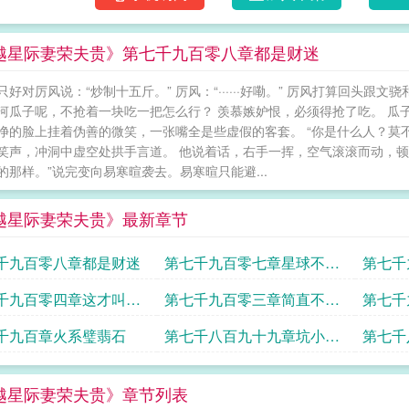
越星际妻荣夫贵》第七千九百零八章都是财迷
只好对厉风说：“炒制十五斤。” 厉风：“······好嘞。” 厉风打算回头
河瓜子呢，不抢着一块吃一把怎么行？ 羡慕嫉妒恨，必须得抢了吃。 瓜
净的脸上挂着伪善的微笑，一张嘴全是些虚假的客套。 “你是什么人？莫
笑声，冲洞中虚空处拱手言道。 他说着话，右手一挥，空气滚滚而动，顿
的那样。”说完变向易寒暄袭去。易寒暄只能避...
越星际妻荣夫贵》最新章节
千九百零八章都是财迷
第七千九百零七章星球不富
第七千
裕
废材不
千九百零四章这才叫白
第七千九百零三章简直不能
第七千
接受
石
千九百章火系璧翡石
第七千八百九十九章坑小跟
第七千
班也不客气
越星际妻荣夫贵》章节列表