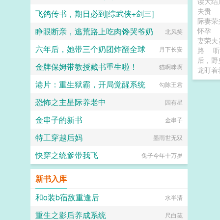
读大
夫贵
飞鸽传书，期日必到[综武侠+剑三]
ai穿越的黑兔
际妻荣
睁眼断亲，逃荒路上吃肉馋哭爷奶
怀孕
花与剑与简
北风笑
妻荣夫
六年后，她带三个奶团炸翻全球
月下长安
路
听
后，野
金牌保姆带教授藏书重生啦！
猫啊咪啊
龙盯着
港片：重生狱霸，开局觉醒系统
勾陈王君
恐怖之主星际养老中
园有星
金串子的新书
金串子
特工穿越后妈
墨雨世无双
快穿之统爹带我飞
兔子今年十万岁
新书入库
和o装b宿敌重逢后
水半清
重生之影后养成系统
尺白笺