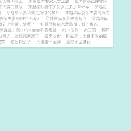
夫贵txt百度
穿越星际妻荣夫贵正版
星际穿越星际妻荣
荣夫贵完整版
穿越星际妻荣夫贵女主多少章怀孕
穿越星
网
穿越星际妻荣夫贵类似的星际
穿越星际妻荣夫贵有没有
际妻荣夫贵绝嗣世子潇湘
穿越星际妻荣夫贵起点
穿越星际
找到七零后，随军了
把暴君揍成恋爱脑后，我连夜跑
世饥荒：我打猎带嫂嫂吃香喝辣
都市仙尊
诡三国
我死
白月光，这婚我离定了
逆天改命
刚破壳，七百多米的巨
繁荣
逍遥四公子
大唐第一国师
最强末世进化