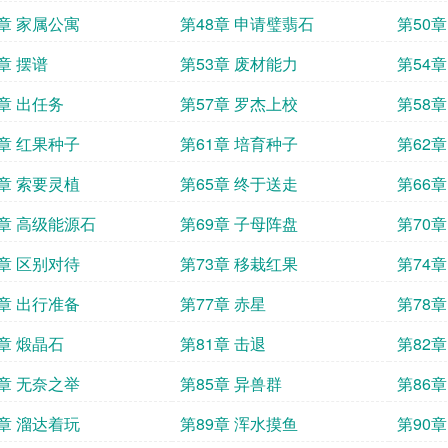
7章 家属公寓
第48章 申请璧翡石
第50章
章 摆谱
第53章 废材能力
第54章
6章 出任务
第57章 罗杰上校
第58章
0章 红果种子
第61章 培育种子
第62
4章 索要灵植
第65章 终于送走
第66
8章 高级能源石
第69章 子母阵盘
第70章
2章 区别对待
第73章 移栽红果
第74
6章 出行准备
第77章 赤星
第78章
0章 煅晶石
第81章 击退
第82章
4章 无奈之举
第85章 异兽群
第86章
8章 溜达着玩
第89章 浑水摸鱼
第90