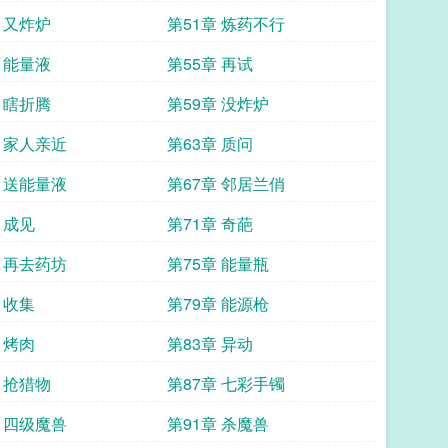
 又炸炉
第51章 炼药不行
 能量液
第55章 再试
 瞎折腾
第59章 没炸炉
章 家人亲近
第63章 质问
章 送能量液
第67章 邻居兰俏
 成见
第71章 奇葩
章 再去药坊
第75章 能量瓶
 收集
第79章 能源枪
 烤肉
第83章 异动
 抢猎物
第87章 七彩手镯
章 四级魔兽
第91章 杀魔兽