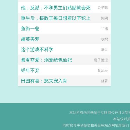
他，反派，不和男主们贴贴就会死
公子珏
重生后，摄政王每日想着以下犯上
阿隅
鱼街一爸
兰拓
超英美梦
玫织
这个游戏不科学
屠白
暴君夺爱：溺宠绝色仙妃
橙子澄澄
经年不弃
莫流云
田园有喜：憨夫宠入骨
舒薪
本站所有内容来源于互联网公开且无需登录
本站仅对
同时您可手动提交相关目标站点网址给我们