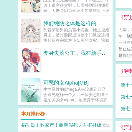
流水，桃花更是朵朵开。只是这不知
姓，若连田亩都没有，何以轻徭薄
道士很穷很贪财，却质朴到跟铜钱死
从哪冒出来的男人突然堵在门边，直
赋，而百姓仍是水生火热！朱元璋我
磕，大抵是因为她还不知道这世上还
称她是他自己夫君。某日。小团子指
大力惩治贪官污吏，可曾对不起大
有比铜钱更值钱的玩意儿战王爷看了
《穿
着外头的男人，娘，那个帅叔叔带着
明？朱棡呵呵，不改革弊端，若是一
看她无数次穷得把自己的铜钱剑拆了
我们纯阴之体是这样的
聘礼又来了！...
昧杀杀杀，你哪怕是将天下官员全部
补补了拆，三观有点崩。...
无奈，
韶音穿进男频后宫小说里。她是退婚
杀干净，又能如何？朱元璋我为你们
男主，被打脸踩成渣整个门派被连根
封王赐藩，就是为了让你们永享荣华
制一锅
拔起所在宗族灰飞烟灭的女配。退婚
富贵，可曾对不起你们？朱棡呵呵，
一张白
有什么大不了的？退婚后，他就是清
以一国之力赡养朱家亲族？可曾听闻
易止住
清白白的好汉一条，前程光明，未来
物极必反，国亡族灭！逆子！朱元璋
变身失落公主，我在新手村卖核弹
是你想
无限。但既然他这么记恨N多年后。
怒喝道。呵呵，爹，论治国，你真不
...
龙傲天男主我知道是我配不上你，但
行。朱棡淡然道。是夜，朱元璋留晋
我在你身边鞍前马后了五百年，饭给
王朱棡在京辅国，重议洪武诸策。...
《穿
你做，衣服给你买，天材地宝为你
抢，你特么能不能看我一眼？...
可恶的女Alpha[GB]
第七
生性高傲的omega从来没想到自己
会遇见这样一个人。一位变态粗鲁性
第七
格顽劣的女alpha。她出身于环境恶
劣的荆棘星底层，却有着深不可测的
捡
第七
实力。她对其他人礼貌友好，唯独对
本月排行榜
自己态度恶劣。她积极活跃，干劲十
足，极具探险精神。她言语轻浮，肆
捐功勋！败家产！掀翻假死夫君棺材板
君忆
意妄为，逗弄他的感情。她彬彬有礼
《穿
却又眼神露骨。高傲的omega破防