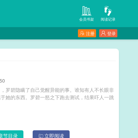
会员书架
阅读记录
注册
登录
50
角，罗碧隐瞒了自己觉醒异能的事。谁知有人不长眼非
属于她的东西。罗碧一怒之下跑去测试，结果吓人一跳
章节目录
立即阅读