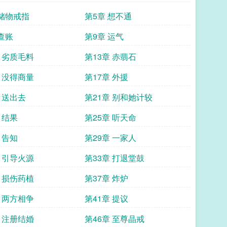
 储物戒指
第5章 想不通
 查账
第9章 运气
章 劣质毛料
第13章 赤翡石
章 没得商量
第17章 外援
 送出去
第21章 别和她计较
 结果
第25章 听天命
 告知
第29章 一家人
章 引导火源
第33章 打退堂鼓
章 损伤药植
第37章 炸炉
章 两方相争
第41章 提议
章 注册结婚
第46章 至尊晶戒