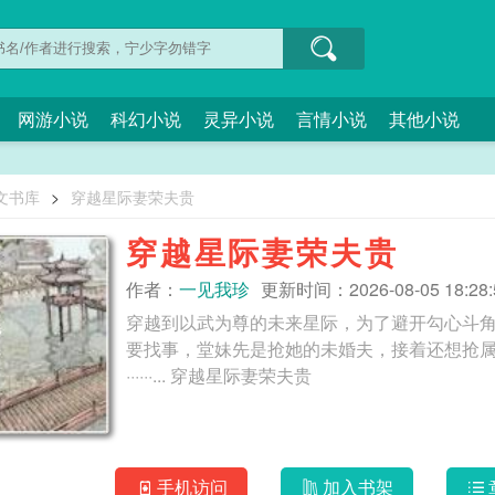
网游小说
科幻小说
灵异小说
言情小说
其他小说
文书库
>
穿越星际妻荣夫贵
穿越星际妻荣夫贵
作者：
一见我珍
更新时间：2026-08-05 18:28:
穿越到以武为尊的未来星际，为了避开勾心斗
要找事，堂妹先是抢她的未婚夫，接着还想抢
······... 穿越星际妻荣夫贵
手机访问
加入书架