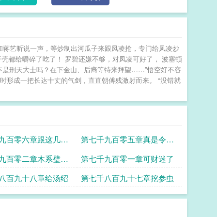
跟文骁和蒋艺昕说一声，等炒制出河瓜子来跟凤凌抢，专门给凤凌炒
子壳都给嚼碎了吃了！ 罗碧还嫌不够，对凤凌可好了， 波塞顿
不是刑天大士吗？在下金山、后裔等特来拜望……”悟空好不容
时形成一把长达十丈的气剑，直直朝傅残激射而来。 “没错就
九百零六章跟这几个
第七千九百零五章真是令人
熟
失望呀
九百零二章木系璧翡
第七千九百零一章可财迷了
八百九十八章给汤绍
第七千八百九十七章挖参虫