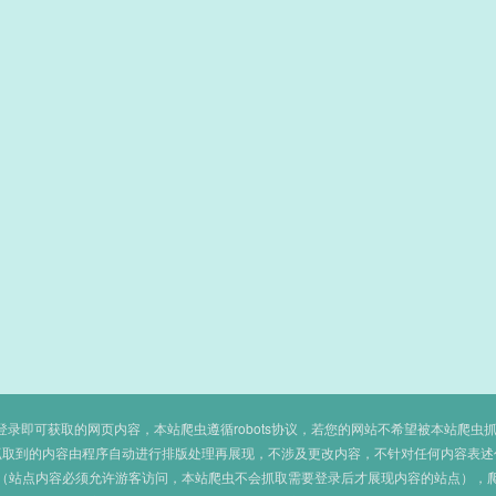
即可获取的网页内容，本站爬虫遵循robots协议，若您的网站不希望被本站爬虫抓取，可
抓取到的内容由程序自动进行排版处理再展现，不涉及更改内容，不针对任何内容表述
（站点内容必须允许游客访问，本站爬虫不会抓取需要登录后才展现内容的站点），