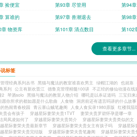
2章 捡便宜
第93章 尽管用
第94章
6章 算谁的
第97章 兽潮退去
第98章
0章 物资库
第101章 清点数目
第102
查看更多章节...
小说标签
克管理经典系列丛书
黑猫与魔法的教室谁喜欢男主
绿帽江湖的
也就靠
典系列
公主有新欢晋江
德鲁克管理精髓100讲
不正经的修仙动漫在线
瞳2
琴酒solo
黑猫与魔法的教室人物介绍
哪吒是以杀证道吗
三宝归来
但愿你所求的都如愿是什么歌曲
人食物
洞房前还有遗言吗讲的什么故事
份的热闹青春校园
青云寨山贼笔趣阁
人食人食实录1980原版
红楼我茄
夫贵会有孩子
穿越星际妻荣夫贵1TVT
妻荣夫贵罗碧怀孕是哪一章
结局凤凌如何了
穿越星际妻荣夫贵简介
穿越星际妻荣夫贵类似的文
穿越星际妻荣夫贵最新章节
穿越星际妻荣夫贵女主有孩子吗
穿越星际
穿越星际妻荣夫贵完结版
穿越星际妻荣夫贵笔趣阁
穿越星际妻荣夫贵