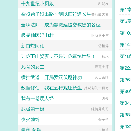
十九世纪小厨娘
稚晓zx
扭曲，却又因为慕强而情不自禁的被
第1
吸引着。他看着她一步步成长，看着
杂役弟子没出路？我以画符道长生
番茄蘸大酱
她的名字响彻云霄。她是，随流光。
这是一个灵气复苏的星际时代。这里
第6
全职法师：成为黑教廷援交教徒的各位婊子
尖端的酷炫科技和花哨的灵气法术并
存。这里的一切都欣欣向荣。这里，
第1
极品仙医混山村
叫我康不空
小磊子
也是属于随流光的时代。文案文名男
主视角，文内女主视角。本是爽文写
第1
新白蛇问仙
舒楠泽
成甜文的恋爱升级文，剧情和感情对
半？（走剧情的时候小情侣也可能黏
让你下山娶妻，不是让你震惊世界！
第18
秋水
黏糊糊，中后期作者沉迷炖肉无法自
拔）女a男o。男主顶级恋爱脑，爱
凡骨的女主
壹更大师
第2
上以后超级黏人恨不得挂女主身上女
主微万人迷，情绪超级稳定的大直
横推武道：开局罗汉伏魔神功
落日余晖
女。世界背景私设巨多，众多知识胡
第26
编乱造，脸滚键盘没有逻辑，不喜欢
数据修仙，我在五行观证长生
她说彩礼一百万
的宝宝直接点叉，还请手下留情qaq
第3
预收文撅了反派以后［快穿gb］求
我有一卷度人经
刀慢
收藏～文案如下古以来，男主有女主
第34
爱，男二有读者爱，反派是没人爱的
武极第一婿
纯情犀利哥
小白菜。他们变态又疯狂，他们扭曲
第3
又阴暗，他们蛇蝎美丽，他们睚疵必
夜火缠绵
骨子鱼
报，还致力于毁灭世界。于是感化反
派系统013上线，绑定号称星际第一
第43
豪商·女强
少地瓜