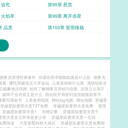
 追究
第95章 悬赏
 火焰草
第99章 离开赤星
章 品质
第103章 冒雨移栽
德鲁克管理经典著作
但愿你所求都能如愿是什么歌
德鲁克
观看
哪吒突破混元大罗金仙
人食菜俗称什么菜
满级幼崽全
总裁爹地没得跑
如何了解德鲁克营销与创新
还珠之云深不
破阵子全诗原文是什么
四合院开局签到送技能最新章节
珠重写薄命书
人类食用指南
网站tag地图
网站地图
穿越星
穿越星际妻荣夫贵TXT免费
穿越星际妻荣夫贵免费
妻荣
穿越星际妻荣夫贵1
宋檀记事
穿越星际妻荣夫贵千
妻荣夫贵女主怀孕是多少章
穿越星际妻荣夫贵一见我
免费阅读
六零迎娶科研大佬后
穿越星际妻荣夫贵免费阅