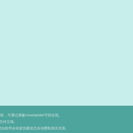
通过屏蔽novelspider字段实现。
任何立场。
爬虫程序会依据负载状态自动爬取相关页面。