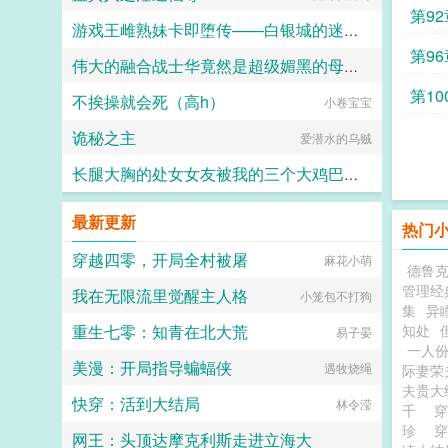
第9
游戏王雌熟妹卡即堕传——白银城的迷宫主?拉比丽斯篇
第9
伟大的融合战士华竟然是超级媚黑的母猪便器这件事
丁骨
第10
不挨操就会死（高h）
小卷宝宝
嘿嘿嘿
诡秘之主
爱潜水的乌贼
长腿大胸的处女女友被我的三个大鸡巴室友轮番调教，狠狠灌精直到怀孕
158330
最新更新
热门
穿越四零，开局全村被屠
麻花小萌
德鲁
管理经
我在无限流里觉醒主人格
小笼包不打狗
集
异
重生七零：知青在北大荒
知处
易子晏
一人
美漫：开局指导蝙蝠侠
遇牧烧绳
际妻荣
夫贵大
快穿：活到大结局
林令滢
千
珍
网王：头顶达摩克利斯走进立海大