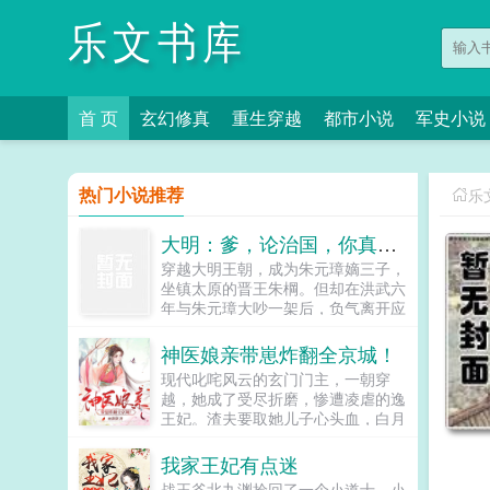
乐文书库
首 页
玄幻修真
重生穿越
都市小说
军史小说
热门小说推荐
乐
大明：爹，论治国，你真不行
穿越大明王朝，成为朱元璋嫡三子，
坐镇太原的晋王朱棡。但却在洪武六
年与朱元璋大吵一架后，负气离开应
天府，前往封地太原就藩！自那以后
起，朱棡不仅将太原治理的仅仅有
神医娘亲带崽炸翻全京城！
条，更是为大明戍守边塞，大败王保
现代叱咤风云的玄门门主，一朝穿
保，将北元逼入绝境！可便是此时，
越，她成了受尽折磨，惨遭凌虐的逸
一道圣旨入太原，朝中以胡惟庸为首
王妃。渣夫要取她儿子心头血，白月
的大臣弹劾朱棡拥兵自重，有不臣之
光要将她乱棍打死。开局便拿着这手
心，朱棡无奈回京。彼时，坤宁宫。
烂牌的苏清月丝毫不慌，看她一手医
我家王妃有点迷
朱元璋老三，咱轻徭薄赋，可曾亏待
术，一手萌宝，将欺辱之人打的落花
百姓？朱棡呵呵，天下穷苦唯有百
战王爷北九渊捡回了一个小道士。小