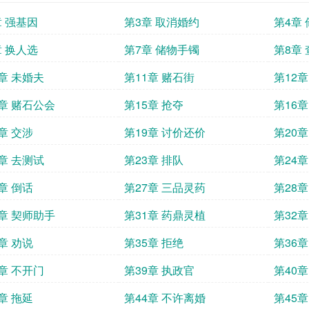
章 强基因
第3章 取消婚约
第4章
章 换人选
第7章 储物手镯
第8章
0章 未婚夫
第11章 赌石街
第12
4章 赌石公会
第15章 抢夺
第16
章 交涉
第19章 讨价还价
第20章
2章 去测试
第23章 排队
第24章
章 倒话
第27章 三品灵药
第28章
0章 契师助手
第31章 药鼎灵植
第32
章 劝说
第35章 拒绝
第36
8章 不开门
第39章 执政官
第40
章 拖延
第44章 不许离婚
第45