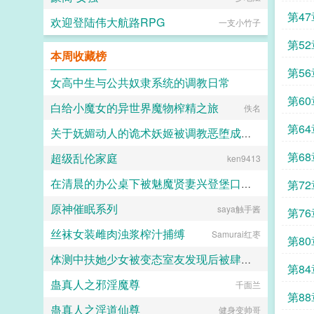
小白花圣母omega。013你要感化他
们，让爱女主的反派爱上你，让嫉恨
第4
欢迎登陆伟大航路RPG
一支小竹子
男主的反派开阔胸怀，让毁灭世界的
反派知道人间有爱，这样他就不会搞
第52
事啦！上吧！小o！被绑定的苏妙容
本周收藏榜
听完系统的一通忽悠，愣住了。可是
第5
我是女alpha，你是不是绑错人了。
女高中生与公共奴隶系统的调教日常
013听完苏妙容的话也愣住了，应该
第6
都一样吧。完了，它没能量换绑。苏
白给小魔女的异世界魔物榨精之旅
喵不可言
佚名
妙容一脸热忱，那好！你放心吧，既
然你如此相信我，这点小事我一定搞
第6
关于妩媚动人的诡术妖姬被调教恶堕成媚黑母猪乐芙兰的这档子事
定！爱吗，要深刻才有，等她先撅了
反派再说。—苏妙容面容美丽心思恶
第6
超级乱伦家庭
ken9413
F心R
毒，几乎所有反派都知道，可是他们
却控制不住自己，心甘情愿低下头祈
在清晨的办公桌下被魅魔贤妻兴登堡口交，夜晚在宴会厅角落的鞋交
第7
求对方那微薄的爱意。哪怕少女明媚
鲜妍的面容吐露出令人难堪的话语，
原神催眠系列
saya触手酱
火锅气候
第7
践踏他们的自尊，踩碎他们的脊梁。
可爱意，依旧生生不息。面容美美心
丝袜女装雌肉浊浆榨汁捕缚
Samurai红枣
狠狠女alphax各种阴暗大反派...
第8
体测中扶她少女被变态室友发现后被肆意玩弄
第8
蛊真人之邪淫魔尊
愿璀璨的北极光永远闪耀
千面兰
第8
蛊真人之淫道仙尊
健身变帅哥