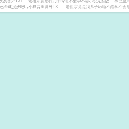
妖娆番外TXT
老祖宗竟是我儿子by睡不醒学不会小说完整版
事已至
已至此捉妖吧by小狐昔里番外TXT
老祖宗竟是我儿子by睡不醒学不会