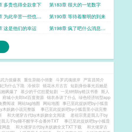
入气管的甜
1章 多贵也得全款拿下
第183章 很大的一笔数字
8章 为此辛苦一些也无
第190章 等待着黎明的到来
6章 这是他们的幸运
第198章 疯了吧什么消息都
敢传
她武力值爆表
重生异能小俏妻
斗罗武魂彼岸
严富昌简介
妃为什么下跪
冷侯宗
镜花水月古言
短剧身份暴光后她是
后她飒爆了
慕少的千亿狂爱短剧
一见钟情by糙汉书香
斯人
府城小夫郎txt百度资源
锦衣杀讲了什么
绿色经济转型app
免费阅读
网站tag地图
网站地图
事已至此捉妖吧by小狐昔
by木妖娆小说完整版
事已至此捉妖吧by小狐昔里小说完整
新
和大佬穿古代by木妖娆全文阅读
老祖宗竟是我儿子by
我儿子by睡不醒学不会番外TXT
事已至此捉妖吧by小狐昔
度网盘
和大佬穿古代by木妖娆全文TXT下载
和大佬穿古