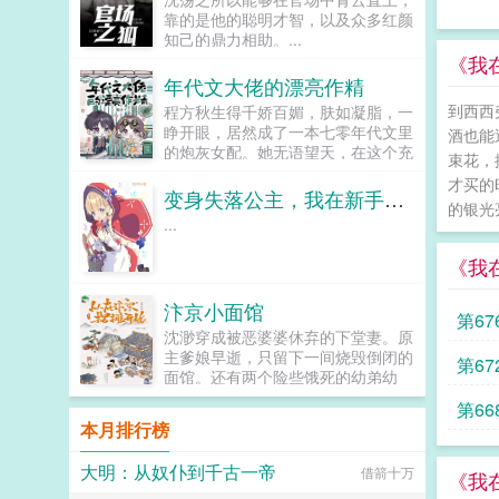
靠的是他的聪明才智，以及众多红颜
知己的鼎力相助。...
《我
年代文大佬的漂亮作精
到西西
程方秋生得千娇百媚，肤如凝脂，一
睁开眼，居然成了一本七零年代文里
酒也能
的炮灰女配。她无语望天，在这个充
束花，
满限制的时代，她只想当条咸鱼，拿
才买的
着便宜老公的丰厚工资买买买，顺便
变身失落公主，我在新手村卖核弹
的银光
再好好享受宽肩窄腰，冷峻帅气...
...
《我
汴京小面馆
第6
沈渺穿成被恶婆婆休弃的下堂妻。原
主爹娘早逝，只留下一间烧毁倒闭的
五
第6
面馆。还有两个险些饿死的幼弟幼
妹。人人皆道她可怜命苦。前夫一家
一
第6
更是想看她笑话。而上辈子祖孙三代
本月排行榜
都是厨子的...
大明：从奴仆到千古一帝
借箭十万
《我