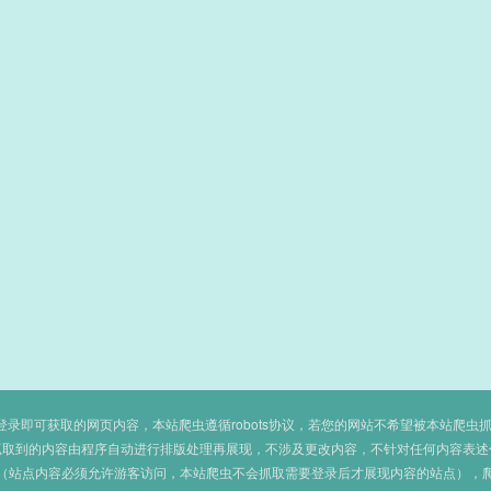
即可获取的网页内容，本站爬虫遵循robots协议，若您的网站不希望被本站爬虫抓取，可
抓取到的内容由程序自动进行排版处理再展现，不涉及更改内容，不针对任何内容表述
（站点内容必须允许游客访问，本站爬虫不会抓取需要登录后才展现内容的站点），