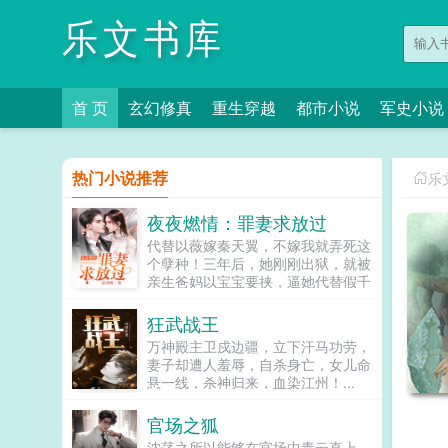
乐文书库
首 页
玄幻修真
重生穿越
都市小说
军史小说
热门小说推荐
乐
夜夜燃情：罪妻求放过
代替以薇嫁秦天翼，不嫁我就弄死这
个孽种！三年后，她刚刚出狱，就被
亲生爸妈以宝宝要挟，逼她代替假千
金嫁给个傻子。...
狂武战王
万神殿主卫戍边疆，立下汗马功劳，
妻子却遭人羞辱，自杀身亡，女儿命
悬一线，杀神归来，血染江州！...
官场之狐
沈荡之所以能够在官场中青云直上，