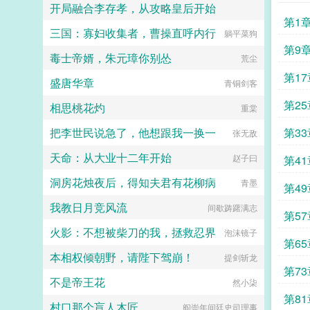
开局融合李存孝，从攻略皇后开始
第1
三国：寡妇收集者，曹操直呼内行
愤怒的小疯子
躺平菜狗
第9
毒士帝婿，朱元璋你别怂
荒尘
全
第1
盛唐华章
青铜剑客
好吃
第2
相思桃花灼
重棠
城币
把李世民说急了，他想跟我一换一
第3
张无敌
天命：从大业十二年开始
赵子曰
第4
洞房花烛夜后，得知夫君有花柳病
青墨
第4
我教日月竞风流
间歇踌躇满志
知道
第5
火影：不想被柴刀的我，拯救忍界
泡沫镜子
第6
本相权倾朝野，请陛下驾崩！
提剑斩龙
第7
不是帝王花
然小柒
第8
村口那个盲人木匠
阎崇年间廷史司理事