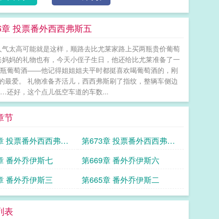
6章 投票番外西西弗斯五
人气太高可能就是这样，顺路去比尤莱家路上买两瓶贵价葡萄
爸妈妈的礼物也有，今天小侄子生日，他还给比尤莱准备了一
两瓶葡萄酒——他记得姐姐姐夫平时都挺喜欢喝葡萄酒的，刚
的最爱。 礼物准备齐活儿，西西弗斯刷了指纹，整辆车侧边
还好，这个点儿低空车道的车数...
章节
4章 投票番外西西弗斯
第673章 投票番外西西弗斯
二
0章 番外乔伊斯七
第669章 番外乔伊斯六
6章 番外乔伊斯三
第665章 番外乔伊斯二
列表