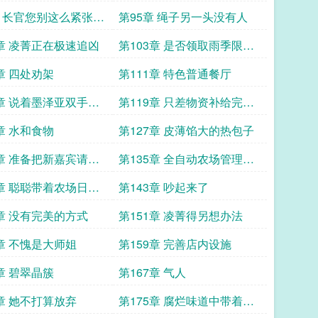
章 长官您别这么紧张我
第95章 绳子另一头没有人
去送死的
1章 凌菁正在极速追凶
第103章 是否领取雨季限时
任务
章 四处劝架
第111章 特色普通餐厅
7章 说着墨泽亚双手递
第119章 只差物资补给完就
个血迹斑斑的信封
能朝着萤城的方向出发
章 水和食物
第127章 皮薄馅大的热包子
3章 准备把新嘉宾请到
第135章 全自动农场管理机
看一看
器人
1章 聪聪带着农场日报
第143章 吵起来了
9章 没有完美的方式
第151章 凌菁得另想办法
7章 不愧是大师姐
第159章 完善店内设施
章 碧翠晶簇
第167章 气人
3章 她不打算放弃
第175章 腐烂味道中带着沁