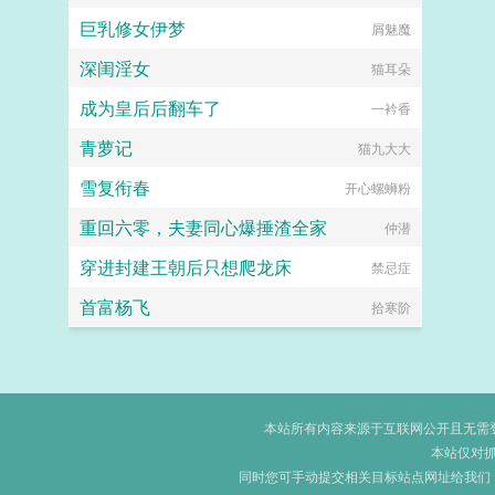
巨乳修女伊梦
屑魅魔
深闺淫女
猫耳朵
成为皇后后翻车了
一衿香
青萝记
猫九大大
雪复衔春
开心螺蛳粉
重回六零，夫妻同心爆捶渣全家
仲潜
穿进封建王朝后只想爬龙床
禁忌症
首富杨飞
拾寒阶
本站所有内容来源于互联网公开且无需登录
本站仅对
同时您可手动提交相关目标站点网址给我们