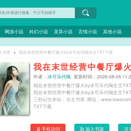
网游小说
科幻小说
灵异小说
言情小说
其他小说
文书库
>
我在末世经营中餐厅爆火by冰可乐代喝全文TXT下载
我在末世经营中餐厅爆火
载
作者：
冰可乐代喝
更新时间：2026-08-05 11:2
我在末世经营中餐厅爆火by冰可乐代喝全文T
我在末世经营中餐厅爆火by冰可乐代喝全文TX
三秒记住本站：乐文书库 网址：www.lewenshuku.cc 我在末世经营中餐厅爆火by
TXT下载
手机访问
加入书架