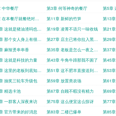
章 中华餐厅
第3章 何等神奇的餐厅
第5章
墙外怎
章 在本餐厅就餐绝对安
第11章 新鲜的竹笋
第13
7章 这就是猪油渣吗也太
第19章 凌菁不语只一味收钱
第21
了
炖版出
5章 那个女人身上有很多
第27章 店主已将你拉入黑名
第29
单
中华餐
3章 麻辣烫串串香
第35章 老板是怎么一夜之间
第37
弄出来这么多东西的
1章 这就是科技的力量
第43章 牛角牛蹄那我不困了
第45章
9章 这里的老板到底知不
第51章 这不肥羊直接送到嘴
第53
这些食物有多么珍贵
里来了
7章 抽奖三轮车升级包
第59章 放置类农场
第61
得馋馋
5章 精选卡池
第67章 自顾不暇没有精力
第69
末
3章 一群客人深夜来访
第75章 这么便宜这么惊讶
第77
急报吗
1章 官方带来的好消息
第83章 二楼已爆单
第85