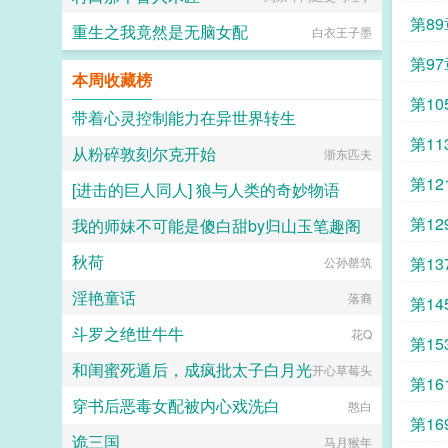
第8
重生之我竟然是无脑女配
白衣王子墨
蛙
第9
本周收藏榜
路开
第1
带着心灵控制能力在异世界转生
第1
从粉碎敦刻尔克开始
Night_phantom
浙东匹夫
运了
第1
[进击的巨人同人] 狼与人类的奇妙物语
第1
我的师妹不可能是傻白甜by归山玉笔趣阁
荷叶蒸蛋
秋荷
第1
公孙罄筑
归山玉
淫艳童话
您说
落裔
第1
斗罗之绝世牛牛
报
花Q
药
第1
和闺蜜死遁后，成疯批太子白月光
开心草莓头
不再
第1
穿书后恶毒女配被内心戏洗白
憨白
兑换
第1
诡三国
马月猴年