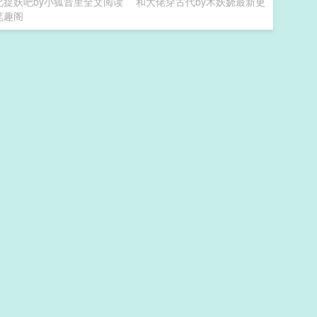
此捉妖吧by小狐昔里全文阅读
和大佬穿古代by木妖娆最新更
笔趣阁