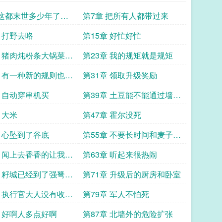
 这都末世多少年了高
第7章 把所有人都带过来
么可能有人开餐厅
章 打野去咯
第15章 好忙好忙
章 猪肉炖粉条大锅菜乱
第23章 我的规矩就是规矩
锅
章 有一种新的规则也在
第31章 领取升级奖励
厅的影响下逐渐成型
章 自动穿串机买
第39章 土豆能不能通过墙门
的检测
 大米
第47章 霍尔没死
章 心坠到了谷底
第55章 不要长时间和麦子对
视
章 闻上去香香的让我变
第63章 听起来很热闹
的
章 籽城已经到了强弩之
第71章 升级后的厨房和卧室
章 执行官大人没有收到
第79章 军人不怕死
章 好啊人多点好啊
第87章 北墙外的危险扩张