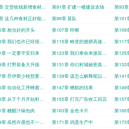
9章 交货收钱新增食材牛
第91章 扩建一楼建设农场
第93
又不是
7章 这几种食材正好能顺
第99章 莫队
第10
过去一块儿拿了
05章 相当好的开头
第107章 咔嚓
第109
13章 我们也许已经很幸
第115章 畸变的翅膀高速扇
第11
动
上了一
21章 一定要平安归来
第123章 我们奉命来接应萤
第125
城的撤离队伍
29章 打野装备大升级
第131章 你们籽城秘密真的
第13
好多
箱子里
37章 乔伊斯少校想要见
第139章 该怎么解释呢以前
第14
有重要情况必须当面汇
籽城的民众其实不这样
来汇报
45章 自动化工序蜂蜜山
第147章 糟糕的结果
第14
53章 从下个月开始籽城
第155章 打完广告收工回店
第15
进行日常的铁黑麦口粮
61章 糖醋汁锅包肉
第163章 金色卡片
第165
69章 虽然许愿也不一定
第171章 鸡蛋生产中
第17