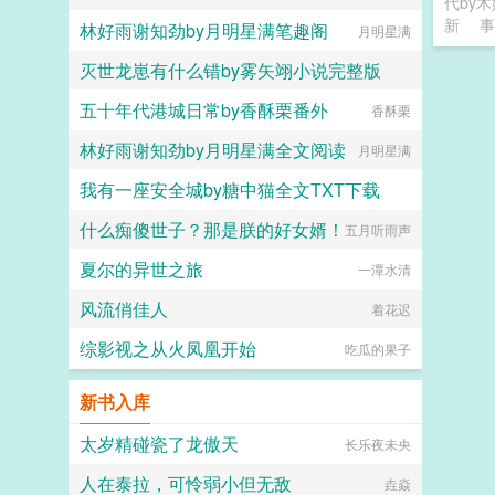
代by木
新
事
林好雨谢知劲by月明星满笔趣阁
月明星满
灭世龙崽有什么错by雾矢翊小说完整版
五十年代港城日常by香酥栗番外
雾矢翊
香酥栗
林好雨谢知劲by月明星满全文阅读
月明星满
我有一座安全城by糖中猫全文TXT下载
什么痴傻世子？那是朕的好女婿！
五月听雨声
糖中猫
夏尔的异世之旅
一潭水清
风流俏佳人
着花迟
综影视之从火凤凰开始
吃瓜的果子
新书入库
太岁精碰瓷了龙傲天
长乐夜未央
人在泰拉，可怜弱小但无敌
垚焱