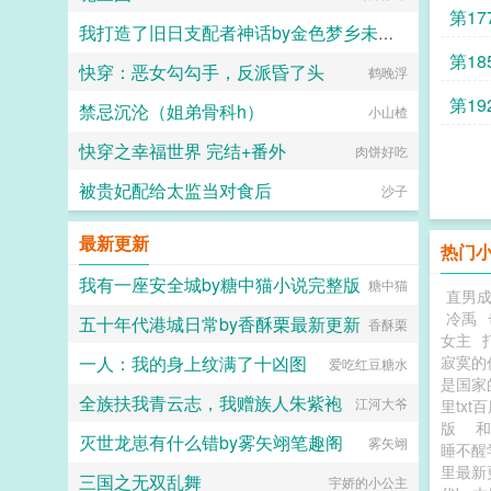
管用
第17
我打造了旧日支配者神话by金色梦乡未删减版
第1
快穿：恶女勾勾手，反派昏了头
金色梦乡
鹤晚浮
第1
禁忌沉沦（姐弟骨科h）
小山楂
锚点
快穿之幸福世界 完结+番外
肉饼好吃
被贵妃配给太监当对食后
沙子
最新更新
热门
我有一座安全城by糖中猫小说完整版
糖中猫
直男成
冷禹
五十年代港城日常by香酥栗最新更新
香酥栗
女主
一人：我的身上纹满了十凶图
寂寞的
爱吃红豆糖水
是国家
全族扶我青云志，我赠族人朱紫袍
江河大爷
里txt
版
和
灭世龙崽有什么错by雾矢翊笔趣阁
雾矢翊
睡不醒
里最新
三国之无双乱舞
宇娇的小公主