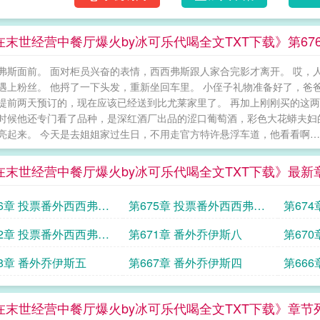
在末世经营中餐厅爆火by冰可乐代喝全文TXT下载》第67
弗斯面前。 面对柜员兴奋的表情，西西弗斯跟人家合完影才离开。 哎，
遇上粉丝。 他捋了一下头发，重新坐回车里。 小侄子礼物准备好了，爸
提前两天预订的，现在应该已经送到比尤莱家里了。 再加上刚刚买的这
时候他还专门看了品种，是深红酒厂出品的涩口葡萄酒，彩色大花蟒夫妇
亮起来。 今天是去姐姐家过生日，不用走官方特许悬浮车道，他看看啊……
在末世经营中餐厅爆火by冰可乐代喝全文TXT下载》最新
76章 投票番外西西弗斯
第675章 投票番外西西弗斯
第67
四
三
72章 投票番外西西弗斯
第671章 番外乔伊斯八
第67
68章 番外乔伊斯五
第667章 番外乔伊斯四
第66
在末世经营中餐厅爆火by冰可乐代喝全文TXT下载》章节