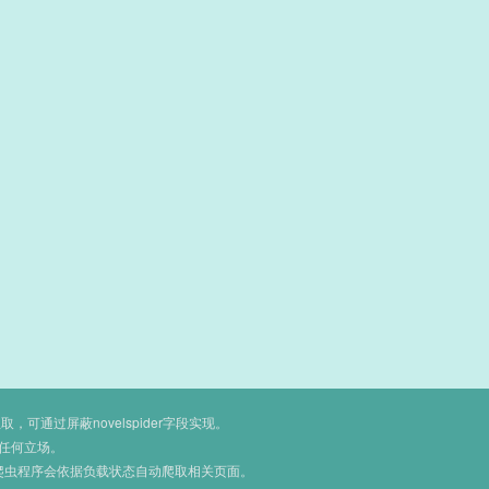
通过屏蔽novelspider字段实现。
任何立场。
爬虫程序会依据负载状态自动爬取相关页面。