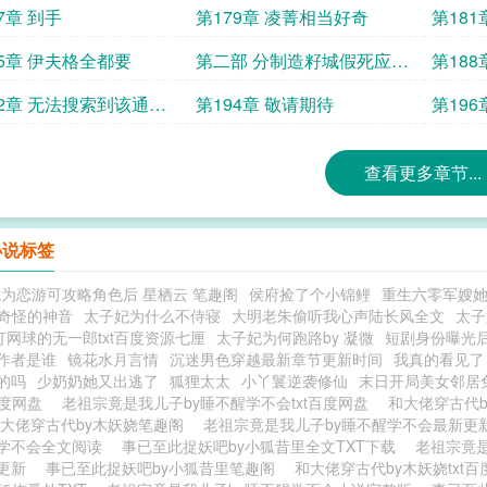
7章 到手
第179章 凌菁相当好奇
第18
85章 伊夫格全都要
第二部 分制造籽城假死应对
第18
三大城前来查探的异变者执
妨
92章 无法搜索到该通讯
第194章 敬请期待
第19
行队
查看更多章节...
小说标签
为恋游可攻略角色后 星栖云 笔趣阁
侯府捡了个小锦鲤
重生六零军嫂
奇怪的神音
太子妃为什么不侍寝
大明老朱偷听我心声陆长风全文
太子
打网球的无一郎txt百度资源七厘
太子妃为何跑路by 凝微
短剧身份曝光
作者是谁
镜花水月言情
沉迷男色穿越最新章节更新时间
我真的看见了
的吗
少奶奶她又出逃了
狐狸太太
小丫鬟逆袭修仙
末日开局美女邻居
百度网盘
老祖宗竟是我儿子by睡不醒学不会txt百度网盘
和大佬穿古代
大佬穿古代by木妖娆笔趣阁
老祖宗竟是我儿子by睡不醒学不会最新更
学不会全文阅读
事已至此捉妖吧by小狐昔里全文TXT下载
老祖宗竟是
更新
事已至此捉妖吧by小狐昔里笔趣阁
和大佬穿古代by木妖娆txt百