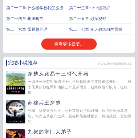
第二十二章 什么破学校我怎么没听
第二十三章 中中国万岁
过
第二十四章 狗里狗气
第二十五章 球探视野
第二十六章 雷霆总经理
第二十七章 湖人教练组的震撼
查看更多章节...
完结小说推荐
www.lewenshuku.cc
穿越从路易十三时代开始
一切从一场有组织的到十七世纪初欧洲的穿越试炼开始。 对
于优秀的赵红军和他的三个兄弟而言，航海探险可以有，征服
世...
苏穆兵王穿越
苏穆，华夏最强兵王，意外穿越到抗战时期，获得杀敌掉装系
统。每次击杀敌方士兵，就会掉落各种物资，解锁成就，更能得
到...
九叔的掌门大弟子