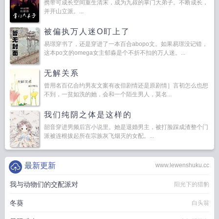
携带可成长空间重生清末，成为九叔的掌门大弟子。不断成长，
并开山立派。...
被偏执万人迷O盯上了
易璟穿书了，还是穿进了一本百合abopo文。如果易璟没记错，
这本po文的omega女主郁淼是个不折不扣的万人迷。...
无解关系
曾用名百亿合约男友文案有改但剧情还是原剧情］言初怎么也想
不到，一贫如洗的她，会和一个陌生男人，莫名...
我们纯阴之体是这样的
韶音穿进男频后宫小说里。她是退婚男主，被打脸踩成渣整个门
派被连根拔起所在宗族灰飞烟灭的女配。...
最新更新
www.lewenshuku.cc
我与动物们的交配派对
阳光下的猎豹
冬葵
白头翁