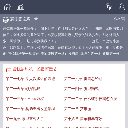
震惊篮坛第一拳
佚名
/著
震惊篮坛第一拳简介：「阁下且慢，你可知我是什么人？」「知道，贪財的带刀
侍卫，划水摸鱼的亚洲逼王，比赛收视率破歷史纪录的追风少年。刚才外面人
多，哥求你，下场比赛別防我了！」——————————这是一个篮坛小角
色，只想拿千万年薪，搂漂亮姑娘，踹红花双棍，做个俗人的故事。
第一蓝拳是
谁
震惊篮坛第一拳是谁
震惊篮坛第一拳在线阅读
篮坛之第一外
篮坛第一妖
孽
第一篮球
第一蓝拳史诗级干货教学
篮坛第一巨星
中国第一蓝拳
震惊篮坛第
一拳笔趣阁
篮坛第一外卦全文阅读
篮坛第一控卫
震惊篮坛第一拳笔趣阁无弹窗
震惊篮坛第一拳
最新章节
最新章节
篮坛第一祸害
震惊篮坛第一拳是什么
篮坛第一帅哥
震惊篮坛第一拳
第二十七章 湖人教练组的震撼
第二十六章 雷霆总经理
免费
震惊篮坛第一拳全文免费阅读
篮坛第一人
第一拳王
篮坛第一恶
震惊篮坛
第一拳起点
震惊篮坛第一拳为什么下架了
第二十五章 球探视野
第二十四章 狗里狗气
第二十三章 中中国万岁
第二十二章 什么破学校我怎么没听
过
第二十一章 臭弟弟出发盐湖城
第二十章 艾米丽
第十九章 家里来客人了
第十八章 简单粗暴有效