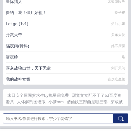
星际猎人
太极阴阳鱼
僵约：我！僵尸始祖！
晚子樱
Let go (1v1)
奶油小姐
丹武大帝
关东大侠
隔夜雨(骨科)
她不厌腰
潇夜吟
堆
喜灰战狼出世，天下无敌
剑开天问
我的战神女婿
喜欢吃生菜
末日安全屋囤货求生by挽星霜免费
甜宠文女配不干了txt百度资
源共
人体解剖图谱版
小梦mm
踏仙奴三部曲是哪三部
穿成被
七个a
那个I巾
微博小梦妈
最后一只藏羚羊作者在哪里发表的
火影之神树降临怎么不写了
龙族我路明非儒道圣尊笔趣阁
黑月
光洗白计划免费阅读无删减
系统赋我长生全集
最后一只藏羚羊
原稿
黑月光洗白指南
穿到了合欢宗
蛇蛇剧毒
破天一
兄妹俩