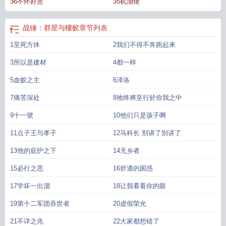
36不怀好意
35机油佬
战锤：群星与螻蚁
章节列表
1至死方休
2我们不得不奔跑起来
3所以是建材
4都一样
5血蚁之主
6泽洛
7痛苦深处
8祂终將至行於你我之中
9十一號
10他们只是孩子啊
11点子王与孝子
12马科长 別讲了別讲了
13他的庇护之下
14无乡者
15必行之恶
16舒適的困惑
17学坏一出溜
18让我看看你的眼
19第十二军团吞世者
20虚假荣光
21不详之兆
22大家都想错了