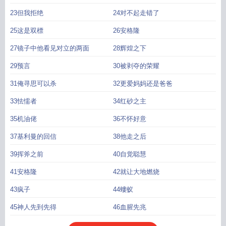
23但我拒绝
24对不起走错了
25这是双標
26安格隆
27镜子中他看见对立的两面
28辉煌之下
29预言
30被剥夺的荣耀
31俺寻思可以杀
32更爱妈妈还是爸爸
33怯懦者
34红砂之主
35机油佬
36不怀好意
37基利曼的回信
38他走之后
39挥斧之前
40自觉聪慧
41安格隆
42就让大地燃烧
43疯子
44螻蚁
45神人先到先得
46血腥先兆