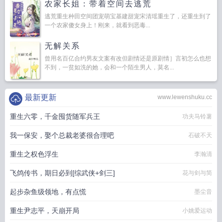
农家长姐：带着空间去逃荒
逃荒重生种田空间团宠萌宝基建甜宠宋清瑶重生了，还重生到了
一个农家傻女身上！刚来，就看到恶毒...
无解关系
曾用名百亿合约男友文案有改但剧情还是原剧情］言初怎么也想
不到，一贫如洗的她，会和一个陌生男人，莫名...
最新更新
www.lewenshuku.cc
重生六零，千金囤货随军兵王
功夫马铃薯
我一保安，娶个总裁老婆很合理吧
石破不天
重生之权色浮生
李瀚清
飞鸽传书，期日必到[综武侠+剑三]
花与剑与简
起步杂鱼级领地，有点慌
墨尘音
重生尹志平，天崩开局
小姚爱运动