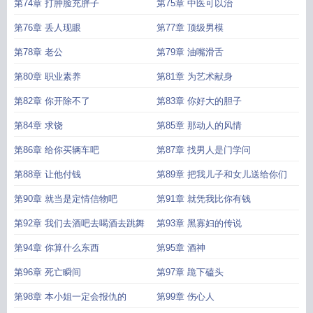
第74章 打肿脸充胖子
第75章 中医可以治
第76章 丢人现眼
第77章 顶级男模
第78章 老公
第79章 油嘴滑舌
第80章 职业素养
第81章 为艺术献身
第82章 你开除不了
第83章 你好大的胆子
第84章 求饶
第85章 那动人的风情
第86章 给你买辆车吧
第87章 找男人是门学问
第88章 让他付钱
第89章 把我儿子和女儿送给你们
第90章 就当是定情信物吧
第91章 就凭我比你有钱
第92章 我们去酒吧去喝酒去跳舞
第93章 黑寡妇的传说
第94章 你算什么东西
第95章 酒神
第96章 死亡瞬间
第97章 跪下磕头
第98章 本小姐一定会报仇的
第99章 伤心人