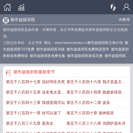
都市超级邪医
木燃
/著
都市超级邪医是由作者：木燃所著，乐文书库免费提供都市超级邪医全文在线阅
读。
三秒记住本站：乐文书库 网址：www.lewenshuku.cc
都市超级邪医主角介绍
都
市超级邪医TXT免费
都市超级邪医等级
都市超级邪医免费阅读宽窄
都市超级邪
医林辰免费阅读
都市超级邪医免费全集
都市超级邪医林辰完整
都市超级邪医
TXT笔趣阁
都市超级邪医免费阅读林辰
都市超级邪医的女主角
都市超级邪医免
费阅读三千五中文网
都市超级邪医作者木燃
都市超级邪医免费阅读
都市超级邪
都市超级邪医
最新章节
医木燃
都市超级邪医林辰TXT
都市超级邪医林辰免费
都市超级邪医 木燃
都市
第五千八百四十七章 说好同生共死
第五千八百四十六章 我才是盘古弟
超级邪医 第926章
都市超级邪医在线
都市超级邪医笔趣阁
都市超级邪医八
零
百度都市超级邪医
都市超级邪医无弹窗
超级都市邪医
都市超级邪医未册章
子
第五千八百四十五章 这未免太直接
第五千八百四十四章 狐媚多情容易
节目录
都市超级邪医全本TXT奇书网
都市超级邪医推倒女主的背景故事
都市超
级邪医有多少个老婆
了吧
都市超级邪医人物介绍
心慈手软
都市超级邪医在线观看
都市超级邪
第五千八百四十三章 我感觉我可以
第五千八百四十二章 波及
医zip
都市超级邪医林辰阅读
都市超级邪医有几个女主
都市超级邪医修真至尊
第五千八百四十一章 你可以滚了
第五千八百四十章 诡神面具
在都市
我想看都市超级邪医
都市超级邪医全本TXT
都市超级邪医全文
都市超
级邪医秦浩
都市超级邪医女主角有几个
都市超级邪医林辰
都市超级邪医简
第五千八百三十九章 面具女
第五千八百三十八章 光阴护道长河
介
都市超级邪医林辰 木燃
都市超级邪医百度百科
都市超级邪医免费读
都市超