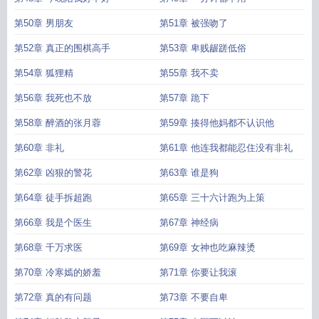
第50章 男朋友
第51章 被强吻了
第52章 真正的围棋高手
第53章 卑贱龌蹉低俗
第54章 狐狸精
第55章 我不卖
第56章 我死也不放
第57章 跪下
第58章 醉酒的张月蓉
第59章 揍得他妈都不认识他
第60章 非礼
第61章 他连我都能忍住没有非礼
第62章 凶狠的警花
第63章 谁是狗
第64章 徒手拆超跑
第65章 三十六计跑为上策
第66章 我是个医生
第67章 神经病
第68章 千万求医
第69章 女神也吃麻辣烫
第70章 冷寒嫣的娇羞
第71章 你要让我滚
第72章 真的有问题
第73章 不要自卑