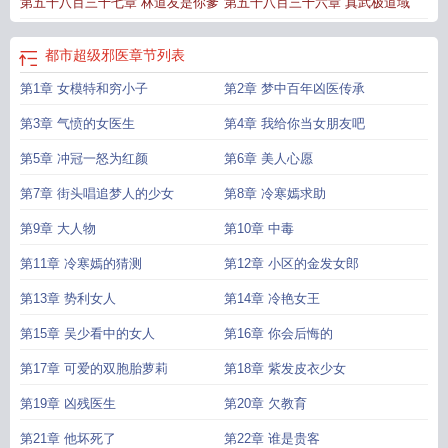
第五千八百三十七章 林道友是你爹
第五千八百三十六章 真武极道域
级邪医好看吗
都市超级邪医TXT奇书网
都市超级邪医TXT
都市超级邪医全文免
费
都市超级邪医境界划分
都市超级邪医免费阅读全文
都市超级邪医木燃著
都
市超级邪医最新章节
都市超级邪医
章节列表
第1章 女模特和穷小子
第2章 梦中百年凶医传承
第3章 气愤的女医生
第4章 我给你当女朋友吧
第5章 冲冠一怒为红颜
第6章 美人心愿
第7章 街头唱追梦人的少女
第8章 冷寒嫣求助
第9章 大人物
第10章 中毒
第11章 冷寒嫣的猜测
第12章 小区的金发女郎
第13章 势利女人
第14章 冷艳女王
第15章 吴少看中的女人
第16章 你会后悔的
第17章 可爱的双胞胎萝莉
第18章 紫发皮衣少女
第19章 凶残医生
第20章 欠教育
第21章 他坏死了
第22章 谁是贵客