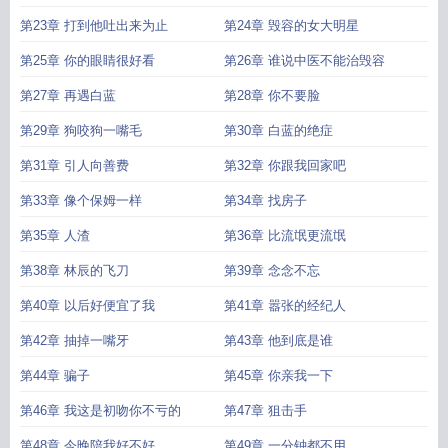
第23章 打到他吐出来为止
第24章 毁容的女大明星
第25章 你的眼睛很好看
第26章 谁说中医不能治毁容
第27章 再遇白蓝
第28章 你不要脸
第29章 狗咬狗一嘴毛
第30章 白蓝的绝症
第31章 引人向善费
第32章 你跟我回家吧
第33章 像个保姆一样
第34章 找房子
第35章 人渣
第36章 比流氓更流氓
第38章 林辰的飞刀
第39章 念念不忘
第40章 以后好便宜了我
第41章 嚣张的经纪人
第42章 抽掉一嘴牙
第43章 他到底是谁
第44章 骗子
第45章 你亲我一下
第46章 我这是初吻你不亏的
第47章 狙击手
第48章 今晚陪我好不好
第49章 一分钟都不用