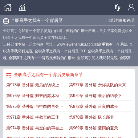
全职高手之我有一个背后灵
倒转的白银钟
/著
全职高手之我有一个背后灵是由作者：倒转的白银钟所著，乐文书库免费提供全
职高手之我有一个背后灵全文在线阅读。
三秒记住本站：乐文书库 网址：www.lewenshuku.cc
全职高手我有一个系统
全
职高手我叼我先说
全职高手之我有一个背后灵TXT
全职高手之我有一个背后灵
魂
全职高手之我有一个背后灵倒转的白银钟
全职高手同人我叼我先说
全职高手
之北美
全职高手之我有一个背后灵女主
全职高手之我有一个背后灵百度
全职高
手之前辈
穿越全职高手我有系统
全职高手之我有一个背后灵无错字精校版
全职
全职高手之我有一个背后灵
最新章节
高手之女主是北美大神
全职高手变身
全职高手之一个女朋友
全职高手我哥
全
第978章 番外篇 最后的访谈上
第977章 番外篇 余烬战队的未来
职高手之我家队员
全职高手之我有一个背后灵 倒转的白银钟
全职高手之我的超
级系统
全职高手之我有一个背后灵txt
全职高手之自闭
全职高手我有个朋友
全
第976章 番外篇 归来的苏沐秋
第979章 番外篇 最后的访谈下
职高手之我有一个背后灵笔趣阁
有全职高手位面的
全职高手之求带师傅
全职高
手我叨我先说
全职高手之我有一个背后灵有声
我是全职高手
全职高手之我只是
第975章 番外篇 与空白的再会下
第972章 番外篇 吕良的成长
个帮忙的
全职高手之我有一个背后灵免费阅读
全职高手之我有一个背后灵无防
第971章 番外篇 林敬言的工作
第970章 番外篇 队长邱非
盗
全职高手之我是
我有一个系统全职高手
全职高手之我叼我先说
全职高手的
我被晶晶曝光
全职高手之我有一个背后灵百度百科
全职高手之我有系统
有全职
第974章 番外篇 与空白的再会上
第969章 番外篇 蓝雨的夏天
高手位面
有全职高手的位面