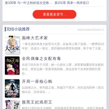
第100章 与一叶之秋的首次交锋求
第101章 再来一局求首订
首订
查看更多章节...
完结小说推荐
www.lewenshuku.cc
巅峰大艺术家
一事无成的单身大龄男马大宽，在饭局上喝了假酒，一醉梦回16
年前，变成大一新生，那些褪色的梦想和遗憾，终于有了大展...
全民偶像之女配有毒
从练习生到女子天团，她一心想往上爬，发誓要颠覆前世女配的
命运，然而总裁一直要潜规则她，身边还有个未来影视歌巨星
在...
开局一座核心舱
以战锤之火，审判庭之魂，跨越万千星河，对抗混沌邪神！西贝
猫出品，完本保证。...
腹黑王妃戏邪王
她是21世纪的天才神医，却穿越成不受宠的弃妃，冷面王爷纳妾