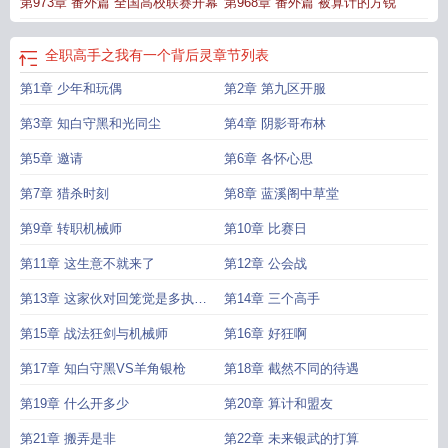
第973章 番外篇 全国高校联赛开幕
第968章 番外篇 被算计的方锐
全职高手之我有一个背后灵
章节列表
第1章 少年和玩偶
第2章 第九区开服
第3章 知白守黑和光同尘
第4章 阴影哥布林
第5章 邀请
第6章 各怀心思
第7章 猎杀时刻
第8章 蓝溪阁中草堂
第9章 转职机械师
第10章 比赛日
第11章 这生意不就来了
第12章 公会战
第13章 这家伙对回笼觉是多执着
第14章 三个高手
啊
第15章 战法狂剑与机械师
第16章 好狂啊
第17章 知白守黑VS羊角银枪
第18章 截然不同的待遇
第19章 什么开多少
第20章 算计和盟友
第21章 搬弄是非
第22章 未来银武的打算