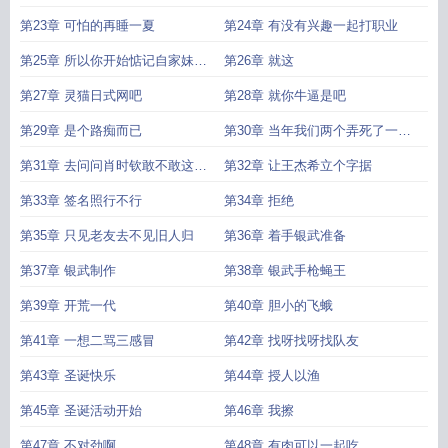
第23章 可怕的再睡一夏
第24章 有没有兴趣一起打职业
第25章 所以你开始惦记自家妹妹
第26章 就这
的小学作业本
第27章 灵猫日式网吧
第28章 就你牛逼是吧
第29章 是个路痴而已
第30章 当年我们两个弄死了一个
公会的追兵
第31章 去问问肖时钦敢不敢这么
第32章 让王杰希立个字据
打
第33章 签名照行不行
第34章 拒绝
第35章 只见老友去不见旧人归
第36章 着手银武准备
第37章 银武制作
第38章 银武手枪蝇王
第39章 开荒一代
第40章 胆小的飞蛾
第41章 一想二骂三感冒
第42章 找呀找呀找队友
第43章 圣诞快乐
第44章 授人以渔
第45章 圣诞活动开始
第46章 我擦
第47章 不对劲啊
第48章 有肉可以一起吃