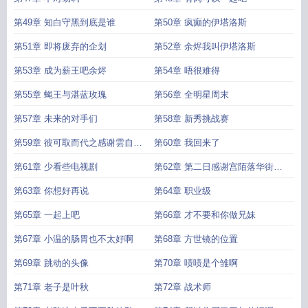
第49章 知白守黑到底是谁
第50章 疯癫的伊塔洛斯
第51章 即将废弃的企划
第52章 余烬我叫伊塔洛斯
第53章 成为薪王吧余烬
第54章 唔很难得
第55章 蝇王与湛蓝玫瑰
第56章 全明星周末
第57章 未来的对手们
第58章 新秀挑战赛
第59章 彼可取而代之感谢雲自由
第60章 我回来了
大佬的盟主
第61章 少看些电视剧
第62章 第二日感谢宫陌落华街边
的怪蜀黍
第63章 你想好再说
第64章 职业级
第65章 一起上吧
第66章 才不要和你做兄妹
第67章 小温的肠胃也不太好啊
第68章 方世镜的位置
第69章 跳动的头像
第70章 啧啧是个雏啊
第71章 老子是叶秋
第72章 战术师