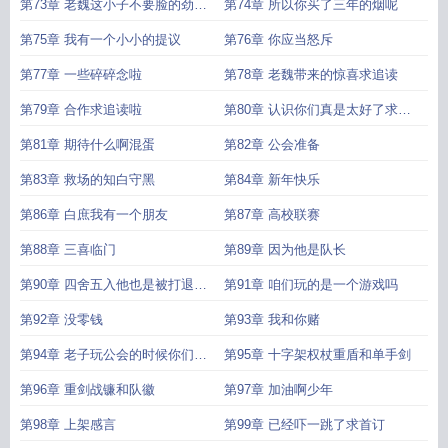
第73章 老魏这小子不要脸的劲有
第74章 所以你买了三年的烟呢
我当年几分风
第75章 我有一个小小的提议
第76章 你应当怒斥
第77章 一些碎碎念啦
第78章 老魏带来的惊喜求追读
第79章 合作求追读啦
第80章 认识你们真是太好了求追
读啦
第81章 期待什么啊混蛋
第82章 公会准备
第83章 救场的知白守黑
第84章 新年快乐
第86章 白庶我有一个朋友
第87章 高校联赛
第88章 三喜临门
第89章 因为他是队长
第90章 四舍五入他也是被打退役
第91章 咱们玩的是一个游戏吗
的
第92章 没零钱
第93章 我和你赌
第94章 老子玩公会的时候你们会
第95章 十字架权杖重盾和单手剑
长还在活泥巴
第96章 重剑战镰和队徽
第97章 加油啊少年
第98章 上架感言
第99章 已经吓一跳了求首订