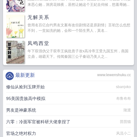
来恶心她，洞房花烛夜，居然让她这个王妃去伺候，想羞辱她...
无解关系
曾用名百亿合约男友文案有改但剧情还是原剧情］言初怎么也想
不到，一贫如洗的她，会和一个陌生男人，莫名...
凤鸣西堂
年下双强伪父子双帝王疯批质子攻x高冷帝王受九国五州，燕国
立鼎，雄霸天下。传闻秦国三公子秦诏乃美人之...
最新更新
www.lewenshuku.cc
修仙从捡到玉牌开始
sbanjvko
95美国贵族高中模拟
布鲁布布
男友是神豪系统
陵渡
六零：冷面军官被科研大佬拿捏了
茴茴猫
官场之绝对权力
风流小二