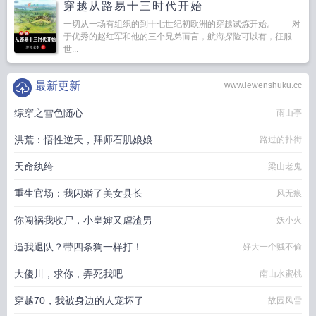
穿越从路易十三时代开始
一切从一场有组织的到十七世纪初欧洲的穿越试炼开始。 对
于优秀的赵红军和他的三个兄弟而言，航海探险可以有，征服
世...
最新更新
www.lewenshuku.cc
综穿之雪色随心
雨山亭
洪荒：悟性逆天，拜师石肌娘娘
路过的扑街
天命纨绔
梁山老鬼
重生官场：我闪婚了美女县长
风无痕
你闯祸我收尸，小皇婶又虐渣男
妖小火
逼我退队？带四条狗一样打！
好大一个贼不偷
大傻川，求你，弄死我吧
南山水蜜桃
穿越70，我被身边的人宠坏了
故园风雪