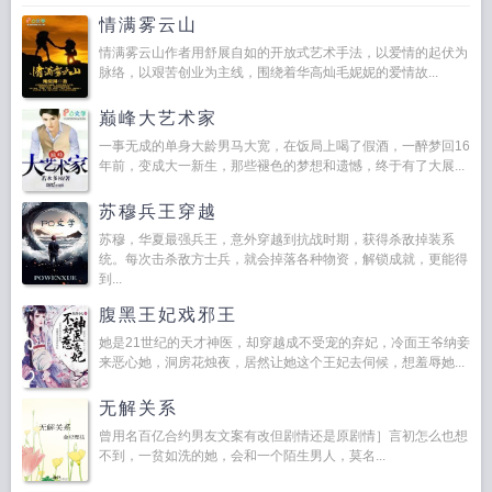
情满雾云山
情满雾云山作者用舒展自如的开放式艺术手法，以爱情的起伏为
脉络，以艰苦创业为主线，围绕着华高灿毛妮妮的爱情故...
巅峰大艺术家
一事无成的单身大龄男马大宽，在饭局上喝了假酒，一醉梦回16
年前，变成大一新生，那些褪色的梦想和遗憾，终于有了大展...
苏穆兵王穿越
苏穆，华夏最强兵王，意外穿越到抗战时期，获得杀敌掉装系
统。每次击杀敌方士兵，就会掉落各种物资，解锁成就，更能得
到...
腹黑王妃戏邪王
她是21世纪的天才神医，却穿越成不受宠的弃妃，冷面王爷纳妾
来恶心她，洞房花烛夜，居然让她这个王妃去伺候，想羞辱她...
无解关系
曾用名百亿合约男友文案有改但剧情还是原剧情］言初怎么也想
不到，一贫如洗的她，会和一个陌生男人，莫名...