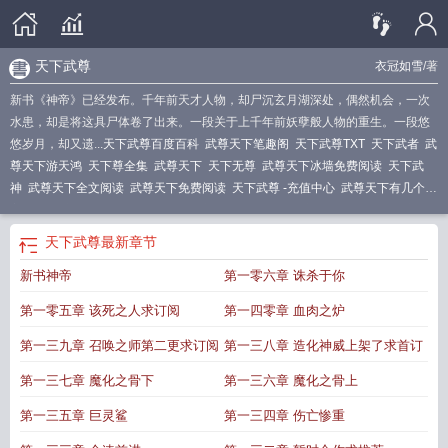
天下武尊
衣冠如雪
/著
新书《神帝》已经发布。千年前天才人物，却尸沉玄月湖深处，偶然机会，一次
水患，却是将这具尸体卷了出来。一段关于上千年前妖孽般人物的重生。一段悠
悠岁月，却又遗...
天下武尊百度百科
武尊天下笔趣阁
天下武尊TXT
天下武者
武
尊天下游天鸿
天下尊全集
武尊天下
天下无尊
武尊天下冰墙免费阅读
天下武
神
武尊天下全文阅读
武尊天下免费阅读
天下武尊 -充值中心
武尊天下有几个女
主
天下武尊全文免费阅读笔趣阁
武尊天下血刃
天下武尊免费全文阅读
武尊天
下 游天鸿免费
天下尊上
武尊天下境界划分
天下无尊的意思是什么
天下武尊游
天下武尊
最新章节
天鸿免费全文阅读
武尊天下 游天鸿
武尊天下百科
武尊天下好看吗
武尊天下全
新书神帝
第一零六章 诛杀于你
文
武尊天下免费全文
武尊天下女主角
武尊天下全文免费阅读
天下武尊 衣冠如
雪
天下武尊完整版
第一零五章 该死之人求订阅
第一四零章 血肉之炉
第一三九章 召唤之师第二更求订阅
第一三八章 造化神威上架了求首订
第一三七章 魔化之骨下
第一三六章 魔化之骨上
第一三五章 巨灵鲨
第一三四章 伤亡惨重