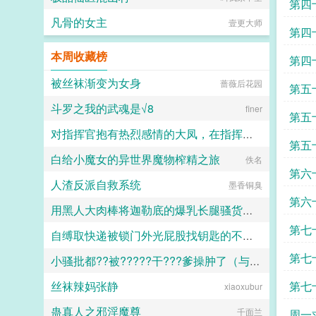
第四
凡骨的女主
壹更大师
第四
本周收藏榜
第四
被丝袜渐变为女身
蔷薇后花园
第五
斗罗之我的武魂是√8
finer
第五
对指挥官抱有热烈感情的大凤，在指挥官被迫出差的一年中被黑人用媚药和甜言蜜语玩弄成满身刺青的媚黑婊子
第五
白给小魔女的异世界魔物榨精之旅
佚名
Kyle
第六
人渣反派自救系统
墨香铜臭
第六
用黑人大肉棒将迦勒底的爆乳长腿骚货英灵一个个的全都调教成发情媚黑母猪贱婊吧
第七
自缚取快递被锁门外光屁股找钥匙的不良妹妹
克图格亚改二
第七
小骚批都??被?????干???爹操肿了（与狼共枕）
黑翼君
丝袜辣妈张静
第七
xiaoxubur
百无禁忌
蛊真人之邪淫魔尊
千面兰
周一