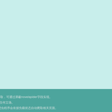
通过屏蔽novelspider字段实现。
任何立场。
爬虫程序会依据负载状态自动爬取相关页面。