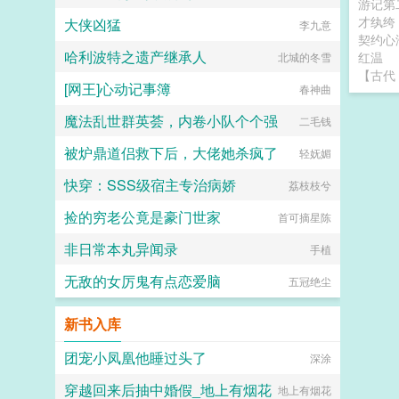
游记第
才纨绔
大侠凶猛
李九意
契约心
哈利波特之遗产继承人
红温
北城的冬雪
【古代
[网王]心动记事簿
春神曲
魔法乱世群英荟，内卷小队个个强
二毛钱
被炉鼎道侣救下后，大佬她杀疯了
轻妩媚
快穿：SSS级宿主专治病娇
荔枝枝兮
捡的穷老公竟是豪门世家
首可摘星陈
非日常本丸异闻录
手植
无敌的女厉鬼有点恋爱脑
五冠绝尘
新书入库
团宠小凤凰他睡过头了
深涂
穿越回来后抽中婚假_地上有烟花
地上有烟花