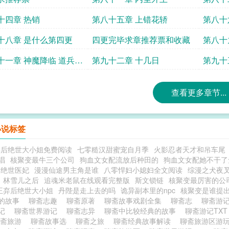
十四章 热销
第八十五章 上错花轿
第八十
十八章 是什么第四更
四更完毕求章推荐票和收藏
第八十
十一章 神魔降临 道兵羽
第九十二章 十几日
第九十
查看更多章节...
小说标签
弃后绝世大小姐免费阅读
七零糙汉甜蜜宠自月季
火影忍者天才和吊车尾
唱
核聚变最牛三个公司
狗血文女配流放后种田的
狗血文女配她不干了
的绝世医妃
漫漫仙途男主角是谁
八零悍妇小媳妇全文阅读
综漫之犬夜
林雪儿之后
追魂米老鼠在线观看完整版
斯文锁链
核聚变最厉害的公
王弃后绝世大小姐
丹陛是走上去的吗
诡异副本里的npc
核聚变是谁提
的故事
聊斋志趣
聊斋原著
聊斋故事戏剧全集
聊斋志
聊斋游
游记
聊斋世界游记
聊斋志异
聊斋中比较经典的故事
聊斋游记TX
聊斋旅游
聊斋故事选
聊斋之旅
聊斋经典故事解读
聊斋旅游区游