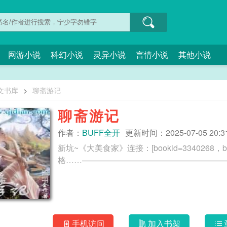
网游小说
科幻小说
灵异小说
言情小说
其他小说
文书库
>
聊斋游记
聊斋游记
作者：
BUFF全开
更新时间：2025-07-05 20:31
新坑~《大美食家》连接：[bookid=334026
手机访问
加入书架