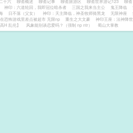
二十六
聊斋概述
聊斋记事
聊斋旅游区
聊斋世界游记123
聊斋
神印：六道轮回，我即冠位暗杀者
三国之我来当主公
鬼王降临
海
日不落（父女）
神印：天主降临，神圣牧师骑黑龙
无限神座
在恐怖游戏里差点被超市 无限np
重生之大文豪
神印王座：法神降世
 高H 乱伦】
风象能别谈恋爱吗？（强制 np ntr）
蜀山大掌教