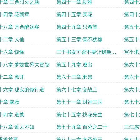
十章 三色阳火之劫
第四十一章 劫难
第四十
十四章 花朝章
第四十五章 买花
第四十
十八章 月色醉远客
第四十九章 只希望
第五十
十二章 人仙
第五十三章 毫不犹豫
第五十
十六章 惊怖
三千书友可否不要让我晚章
写个求
不保
十八章 梦境世界大冒险
第五十九章 逃出
第六十
十二章 离开
第六十三章 邪祟
第六十
十六章 现实的修行道
第六十七章 交战上
第六十
十章 嫁妆
第七十一章 封神三国
第七十
娇
十四章 道禁
第七十五章 桃花先生
第七十
十八章 谁人不知
第七十九章 百分之二十
三江感
求推荐票
第八十一章 内圣外王
第八十