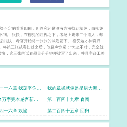
惊疑不定的看着四周，但终究还是没有办法找到柳凭，而柳凭
不到。 很快，在柳凭的注视之下，考场上走来二个道人，却
后很快，考官开始将一张张的试卷发下。 柳凭这才神魂归
，将第三张试卷扫过之后，他轻声惊疑：“怎么不对，完全就
很快，这三张的试卷题目分分钟便被写了出来，并且字迹工整
一十六章 我荡平你这
我的章操就像是星辰大海新
坑已肥
1 1万字完本感言新书
第二百四十九章 春闱
四十六章 欢愉
第二百四十五章 回归