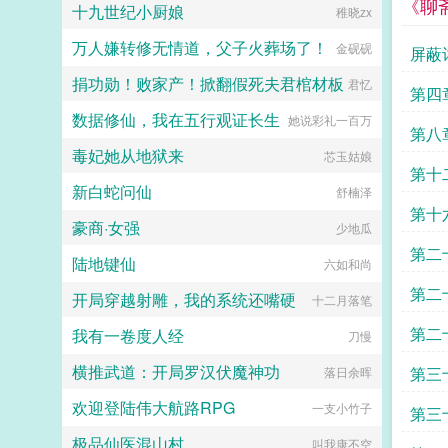
《聊
十九世纪小厨娘
稚晓zx
万人嫌转修无情道，父子火葬场了！
金砚砚
屏蔽
捐功勋！败家产！掀翻假死夫君棺材板
君忆
第四
数据修仙，我在五行观证长生
她说彩礼一百万
第八章 
毒妃她从地狱来
芯玉姑娘
第十
新白蛇问仙
舒楠泽
第十
豪商·女强
少地瓜
第二
陆地键仙
六如和尚
第二
开局穿越射雕，我的系统还嘴硬
十二月落笔
苦事
第二
我有一卷度人经
刀慢
横推武道：开局罗汉伏魔神功
第三
落日余晖
欢迎登陆伟大航路RPG
一支小竹子
第三
极品仙医混山村
叫我康不空