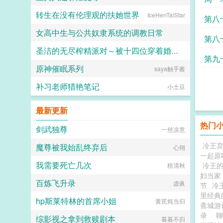
转生在没有伦理观的扶她世界
IceHenTaiStar
第八
女高中生与公共奴隶系统的调教日常
第八
圣洁的无尽榨精派对～被十四位穿着婚纱的舰娘新娘们在教堂内献上身体的集体婚礼～
喵不可言
第九
原神催眠系列
saya触手酱
火锅气候
翼
补习老师猎艳笔记
小土豆
最新更新
热门
剑武独尊
一丝凉意
冷王
魔尊被我始乱终弃后
心翎
一起原
我需要死亡几次
冷王
梧清秋
妇当家
百炼飞升录
虚眞
节
冷
里经典
hp斯莱特林的首席小姐
黄芪炖当归
斋城
录
综影视之拿到救赎剧本
暮暮不归