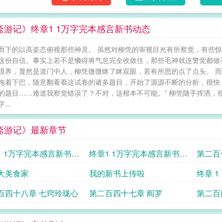
斋游记》终章1 1万字完本感言新书动态
而下的以高姿态俯视那些神灵。 虽然对柳凭的审视目光有所察觉，有些
这份自信。事实上若不是懒得将气息完全收敛住，那些毛神就连警觉都做
境界，显然是道门中人，柳凭微微眯了眯双眼，若有所思的点了点头。 而
拖着下巴，随意翻看着这试卷的诸多题目，开始了源源不断的分析，很快
的题目……难道我察觉错误了？不对，这根本不可能。” 柳凭随手挥洒，
...
斋游记》最新章节
1 1万字完本感言新书动
终章1 1万字完本感言新书动
第二百
态
阴阳界
大美食家
我的新书上传啦
终章 
动态
百四十八章 七窍玲珑心
第二百四十七章 阎罗
第二百