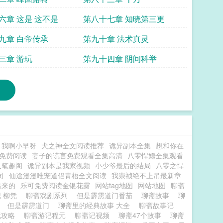
六章 这是 这不是
第八十七章 知晓第三更
九章 白帝传承
第九十章 法术真灵
三章 游玩
第九十四章 阴间科举
我啊小早呀
犬之神全文阅读推荐
诡异副本全集
想和你在
免费阅读
妻子的谎言免费观看全集高清
八零悍媳全集观看
叉笔趣阁
诡异副本是我家视频
小少爷最后的结局
八零之悍
司
仙途漫漫唯宠道侣青梧全文阅读
我崇祯绝不上吊最新章
出来的
乐可免费阅读金银花露
网站tag地图
网站地图
聊斋
记 柳凭
聊斋戏剧系列
但是霹雳道门番茄
聊斋故事
聊
T
但是霹雳道门
聊斋里的经典故事 大全
聊斋故事记
玩攻略
聊斋游记程元
聊斋记视频
聊斋47个故事
聊斋