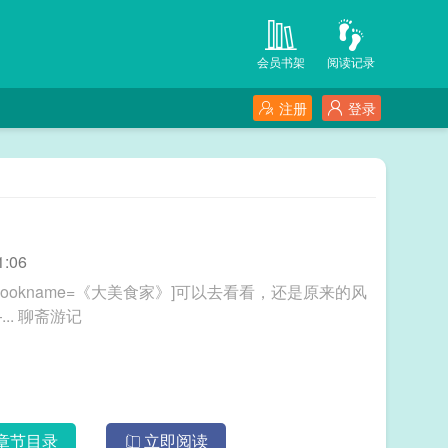
会员书架
阅读记录
注册
登录
:06
8，bookname=《大美食家》]可以去看看，还是原来的风
格……——————————————————... 聊斋游记
章节目录
立即阅读