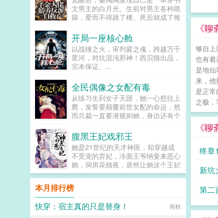
龙傲天男主我知道是我配不上你，但
文男主的白月光。生前对男主各种跪
我在你身边鞍前马后了五百年，饭给
舔，爱而不得跳了楼。死后就成了推
你做，衣服给你买，天材地宝为你
动男女主感情戏工具人，被频频鞭
《聊
抢，你特么能不能看我一眼？...
尸。秦家大小姐不干了！马上开启
开局一座核心舱
王...
够自上
以战锤之火，审判庭之魂，跨越万千
星河，对抗混沌邪神！西贝猫出品，
也有着
完本保证。...
是地仙
来，他
全民偶像之女配有毒
是正常
从练习生到女子天团，她一心想往上
之极，字
爬，发誓要颠覆前世女配的命运，然
而总裁一直要潜规则她，身边还有个
未来影视歌巨星在作妖！！！...
《聊
腹黑王妃戏邪王
她是21世纪的天才神医，却穿越成
终章
不受宠的弃妃，冷面王爷纳妾来恶心
她，洞房花烛夜，居然让她这个王妃
态
新坑
去伺候，想羞辱她是吧？行啊！她拿
着几面旗子，对着床头摇旗呐...
本月排行榜
第二
快穿：宿主真的只是替身！
画秋