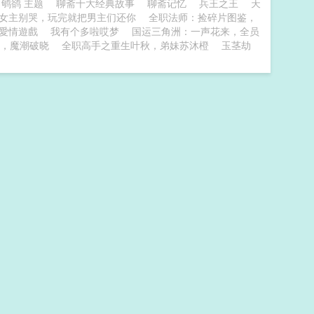
 鸲鹆 主题
聊斋十大经典故事
聊斋记忆
兵王之王
天
女主别哭，玩完就把男主们还你
全职法师：捡碎片图鉴，
愛情遊戲
我有个多啦哎梦
国运三角洲：一声花来，全员
，魔潮破晓
全职高手之重生叶秋，弟妹苏沐橙
玉茎劫