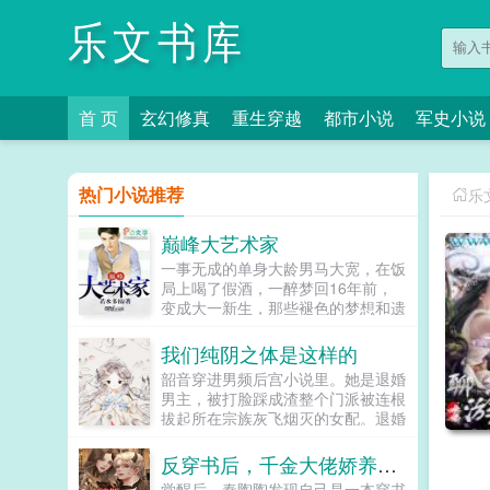
乐文书库
首 页
玄幻修真
重生穿越
都市小说
军史小说
热门小说推荐
乐
巅峰大艺术家
一事无成的单身大龄男马大宽，在饭
局上喝了假酒，一醉梦回16年前，
变成大一新生，那些褪色的梦想和遗
憾，终于有了大展拳脚的机会。当画
家，做导演，收藏古玩字画，...
我们纯阴之体是这样的
韶音穿进男频后宫小说里。她是退婚
男主，被打脸踩成渣整个门派被连根
拔起所在宗族灰飞烟灭的女配。退婚
有什么大不了的？退婚后，他就是清
清白白的好汉一条，前程光明，未来
反穿书后，千金大佬娇养反派自救了
无限。但既然他这么记恨N多年后。
觉醒后，秦陶陶发现自己是一本穿书