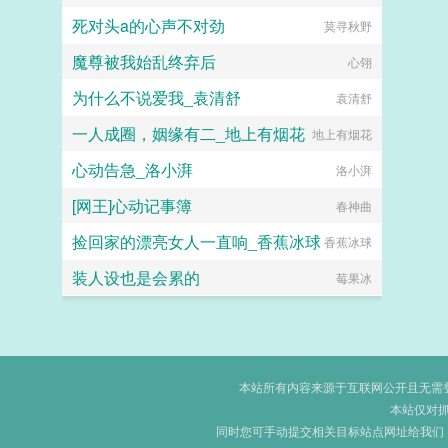
死对头a的心声不对劲
莫寻秋野
魔尊被我始乱终弃后
心翎
为什么不说爱我_袁清舒
袁清舒
一人成圈，姻缘有二_地上有烟花
地上有烟花
心动告急_洛小湃
洛小湃
[网王]心动记事簿
春神曲
捡回家的漂亮女人一直响_香蕉冰球
香蕉冰球
装人设也是会累的
莓果冰
本站所有内容来源于互联网公开且无需登录
本站仅对
同时您可手动提交相关目标站点网址给我们