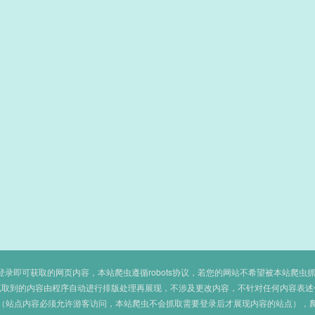
即可获取的网页内容，本站爬虫遵循robots协议，若您的网站不希望被本站爬虫抓取，可
抓取到的内容由程序自动进行排版处理再展现，不涉及更改内容，不针对任何内容表述
（站点内容必须允许游客访问，本站爬虫不会抓取需要登录后才展现内容的站点），