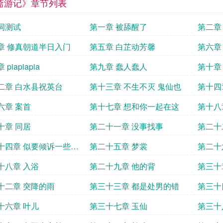
斋游记》章节列表
词测试
第一章 被舔醒了
第二章
章 修真朝道半日入门
第五章 白芷动芳馨
第六章
piapiapia
第九章 蠢人蠢人
第十章
二章 白水县祝英台
第十三章 不生不灭 鬼仙也
第十四
六章 案首
第十七章 想和你一起在这
第十八
十章 同居
第二十一章 没事找事
第二十
十四章 似要倾诉一些愁
第二十五章 梦裳
第二十
情
十八章 入浴
第二十九章 他的背
第三十
十二章 突降的雨
第三十三章 都是处男的错
第三十
十六章 叶儿
第三十七章 玉仙
第三十