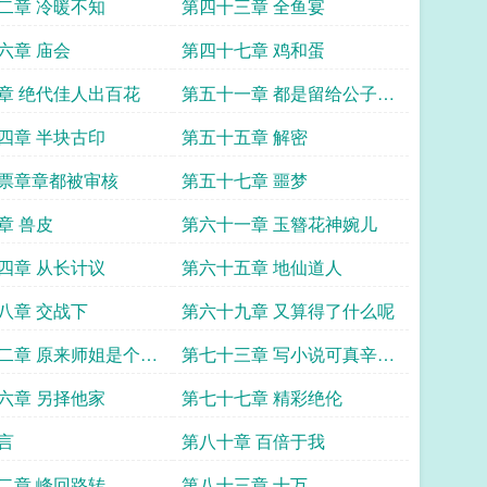
二章 冷暖不知
第四十三章 全鱼宴
六章 庙会
第四十七章 鸡和蛋
章 绝代佳人出百花
第五十一章 都是留给公子的
礼物
四章 半块古印
第五十五章 解密
票章章都被审核
第五十七章 噩梦
章 兽皮
第六十一章 玉簪花神婉儿
四章 从长计议
第六十五章 地仙道人
八章 交战下
第六十九章 又算得了什么呢
二章 原来师姐是个傲
第七十三章 写小说可真辛苦
啊
六章 另择他家
第七十七章 精彩绝伦
言
第八十章 百倍于我
二章 峰回路转
第八十三章 十万