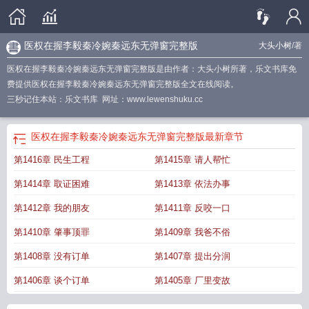
医权在握李毅秦冷婉秦远东无弹窗完整版
大头小树
/著
医权在握李毅秦冷婉秦远东无弹窗完整版是由作者：大头小树所著，乐文书库免
费提供医权在握李毅秦冷婉秦远东无弹窗完整版全文在线阅读。
三秒记住本站：乐文书库 网址：www.lewenshuku.cc
医权在握李毅秦冷婉秦远东无弹窗完整版
最新章节
第1416章 民生工程
第1415章 请人帮忙
第1414章 取证困难
第1413章 依法办事
第1412章 我的朋友
第1411章 反咬一口
第1410章 肇事顶罪
第1409章 我爸不俗
第1408章 没有订单
第1407章 提出分润
第1406章 谈个订单
第1405章 厂里变故