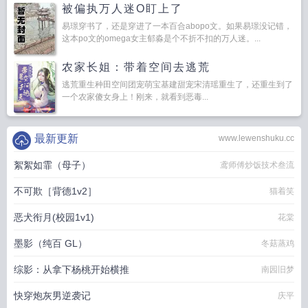
被偏执万人迷O盯上了
易璟穿书了，还是穿进了一本百合abopo文。如果易璟没记错，
这本po文的omega女主郁淼是个不折不扣的万人迷。...
农家长姐：带着空间去逃荒
逃荒重生种田空间团宠萌宝基建甜宠宋清瑶重生了，还重生到了
一个农家傻女身上！刚来，就看到恶毒...
最新更新
www.lewenshuku.cc
絮絮如霏（母子）
鸢师傅炒饭技术叁流
不可欺［背德1v2］
猫着笑
恶犬衔月(校园1v1)
花棠
墨影（纯百 GL）
冬菇蒸鸡
综影：从拿下杨桃开始横推
南园旧梦
快穿炮灰男逆袭记
庆平