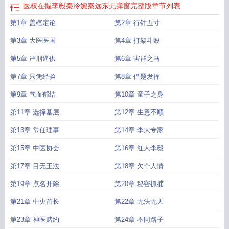
医权在握李毅秦冷婉秦远东无弹窗完整版
章节列表
第1章 盖棺定论
第2章 行针五寸
第3章 大医医国
第4章 打架斗殴
第5章 严刑逼供
第6章 害群之马
第7章 只凭经验
第8章 借题发挥
第9章 气血郁结
第10章 童子之身
第11章 选择基层
第12章 生意不顺
第13章 常任理事
第14章 李大专家
第15章 中医协会
第16章 红人李毅
第17章 目无王法
第18章 欠个人情
第19章 点名开除
第20章 秘密抓捕
第21章 中央首长
第22章 无法无天
第23章 神医赌约
第24章 不同路子