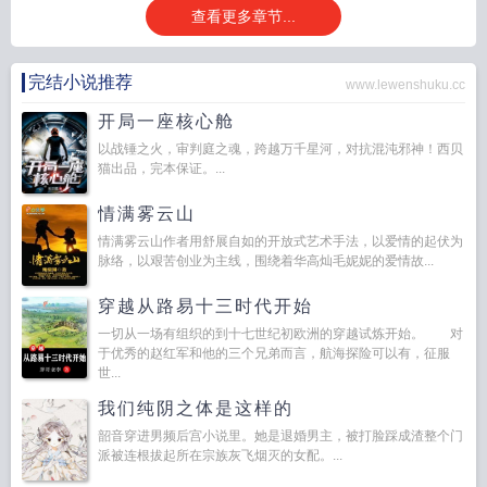
查看更多章节...
完结小说推荐
www.lewenshuku.cc
开局一座核心舱
以战锤之火，审判庭之魂，跨越万千星河，对抗混沌邪神！西贝
猫出品，完本保证。...
情满雾云山
情满雾云山作者用舒展自如的开放式艺术手法，以爱情的起伏为
脉络，以艰苦创业为主线，围绕着华高灿毛妮妮的爱情故...
穿越从路易十三时代开始
一切从一场有组织的到十七世纪初欧洲的穿越试炼开始。 对
于优秀的赵红军和他的三个兄弟而言，航海探险可以有，征服
世...
我们纯阴之体是这样的
韶音穿进男频后宫小说里。她是退婚男主，被打脸踩成渣整个门
派被连根拔起所在宗族灰飞烟灭的女配。...