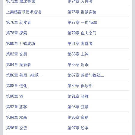
第73章 黑冰眷属
第74章 入侵者
上架感言顺便求追读
第75章 群鼠实验
第76章 剥皮者
第77章 一周4500
第78章 探索
第79章 血肉之门
第80章 尸蜡波动
第81章 离群者
第82章 交易
第83章 上钩
第84章 魔瘾者
第85章 斩杀
第86章 善后与收获一
第87章 善后与收获二
第88章 进化
第89章 俱乐部
第90章 酒
第91章 骑舞
第92章 恶客
第93章 狂暴
第94章 双赢
第95章 蜜糖
第96章 交货
第97章 纷争