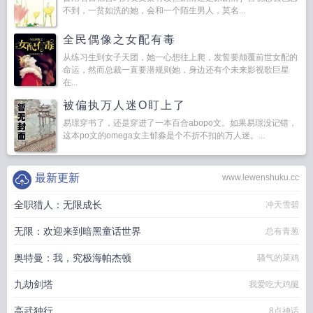
不到，一贫如洗的她，会和一个陌生男人，莫名...
全民偶像之女配有毒
从练习生到女子天团，她一心想往上爬，发誓要颠覆前世女配的
命运，然而总裁一直要潜规则她，身边还有个未来影视歌巨星
在...
被偏执万人迷O盯上了
易璟穿书了，还是穿进了一本百合abopo文。如果易璟没记错，
这本po文的omega女主郁淼是个不折不扣的万人迷。...
最新更新
www.lewenshuku.cc
全职猎人：无限成长
冲天雪碧
无限：欢迎来到暗黑童话世界
总有青葱
奥特曼：我，究极海帕杰顿
骚气的菜鸡
九劫剑塔
我爱吃大鸡腿
高武独行
8点神话