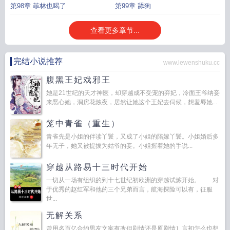
第98章 菲林也喝了
第99章 舔狗
查看更多章节...
完结小说推荐
www.lewenshuku.cc
腹黑王妃戏邪王
她是21世纪的天才神医，却穿越成不受宠的弃妃，冷面王爷纳妾
来恶心她，洞房花烛夜，居然让她这个王妃去伺候，想羞辱她...
笼中青雀（重生）
青雀先是小姐的伴读丫鬟，又成了小姐的陪嫁丫鬟。小姐婚后多
年无子，她又被提拔为姑爷的妾。小姐握着她的手说...
穿越从路易十三时代开始
一切从一场有组织的到十七世纪初欧洲的穿越试炼开始。 对
于优秀的赵红军和他的三个兄弟而言，航海探险可以有，征服
世...
无解关系
曾用名百亿合约男友文案有改但剧情还是原剧情］言初怎么也想