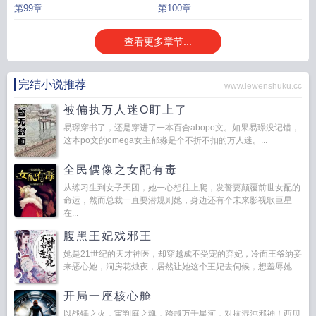
第99章
第100章
查看更多章节...
完结小说推荐
www.lewenshuku.cc
被偏执万人迷O盯上了
易璟穿书了，还是穿进了一本百合abopo文。如果易璟没记错，
这本po文的omega女主郁淼是个不折不扣的万人迷。...
全民偶像之女配有毒
从练习生到女子天团，她一心想往上爬，发誓要颠覆前世女配的
命运，然而总裁一直要潜规则她，身边还有个未来影视歌巨星
在...
腹黑王妃戏邪王
她是21世纪的天才神医，却穿越成不受宠的弃妃，冷面王爷纳妾
来恶心她，洞房花烛夜，居然让她这个王妃去伺候，想羞辱她...
开局一座核心舱
以战锤之火，审判庭之魂，跨越万千星河，对抗混沌邪神！西贝