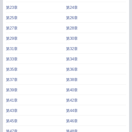
第23章
第24章
第25章
第26章
第27章
第28章
第29章
第30章
第31章
第32章
第33章
第34章
第35章
第36章
第37章
第38章
第39章
第40章
第41章
第42章
第43章
第44章
第45章
第46章
第47章
第48章