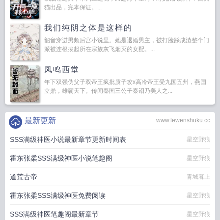
猫出品，完本保证。...
我们纯阴之体是这样的
韶音穿进男频后宫小说里。她是退婚男主，被打脸踩成渣整个门
派被连根拔起所在宗族灰飞烟灭的女配。...
凤鸣西堂
年下双强伪父子双帝王疯批质子攻x高冷帝王受九国五州，燕国
立鼎，雄霸天下。传闻秦国三公子秦诏乃美人之...
最新更新
www.lewenshuku.cc
SSS满级神医小说最新章节更新时间表
星空野狼
霍东张柔SSS满级神医小说笔趣阁
星空野狼
道荒古帝
青城暮上
霍东张柔SSS满级神医免费阅读
星空野狼
SSS满级神医笔趣阁最新章节
星空野狼