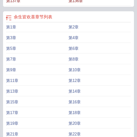
第137章
第136章
余生皆欢喜
章节列表
第1章
第2章
第3章
第4章
第5章
第6章
第7章
第8章
第9章
第10章
第11章
第12章
第13章
第14章
第15章
第16章
第17章
第18章
第19章
第20章
第21章
第22章