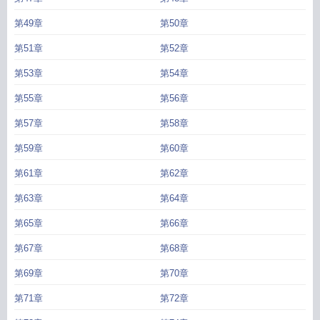
第49章
第50章
第51章
第52章
第53章
第54章
第55章
第56章
第57章
第58章
第59章
第60章
第61章
第62章
第63章
第64章
第65章
第66章
第67章
第68章
第69章
第70章
第71章
第72章