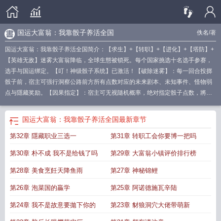
国运大富翁：我靠骰子养活全国
佚名
/著
国运大富翁：我靠骰子养活全国简介：【求生】+【转职】+【进化】+【塔防】+
【英雄无敌】迷雾大富翁降临，全球生態被锁死。每个国家挑选十名选手参赛，
选手与国运绑定。【叮！神级骰子系统】已激活！【破除迷雾】：每一回合投掷
骰子前，宿主可强行洞察公路前方所有点数对应的未来剧本、未知事件、怪物弱
点与隱藏奖励。【因果指定】：宿主可无视隨机概率，绝对指定骰子点数，將隨
机选择变为必选答案！【幸运骰子】：当你迷茫的时候掷出，帮你选择最正確的
答案。.
国运大佬
国运大富翁：我靠骰子养活全国
最新章节
第32章 隱藏职业三选一
第31章 转职工会你要博一把吗
第30章 朴不成 我不是给钱了吗
第29章 大富翁小镇评价排行榜
第28章 美食烹飪天降鱼雨
第27章 神秘锦鲤
第26章 泡菜国的贏学
第25章 阿诺德施瓦辛陆
第24章 我不是故意要拋下你的
第23章 豺狼洞穴大佬带萌新