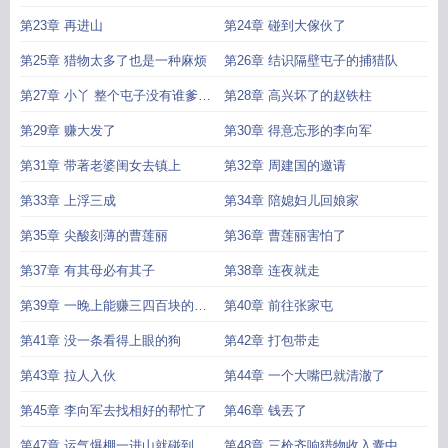
第23章 再进山
第24章 碰到大傢伙了
第25章 猎物太多了也是一种麻烦
第26章 结识隔壁屯子的捕猎队
第27章 小丫 整个屯子没有谁爹比
第28章 高兴坏了的赵铁柱
我爹厉害
第29章 赚大发了
第30章 得意忘形的李向军
第31章 带著老婆闺女去镇上
第32章 周建国的邀请
第33章 上浮三成
第34章 陪媳妇儿回娘家
第35章 尖酸刻薄的曹莲丽
第36章 曹莲丽害怕了
第37章 有其母必有其子
第38章 连夜就走
第39章 一晚上能赚三四百块的好
第40章 前往张家屯
事
第41章 没一条看得上眼的狗
第42章 打包带走
第43章 拉人入伙
第44章 一个大嘴巴就清澈了
第45章 李向军去找相好的帮忙了
第46章 钱丟了
第47章 运气爆棚一进山就碰到东
第48章 三枪齐响猎物收入囊中