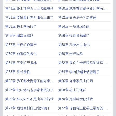
西了
第49章 碰上狼群五人五犬战狼群
第50章 就没有谁傢伙食比李向阳
家还要好
第51章 要钱要到李向阳头上来了
第52章 失去房子的老李家
第53章 赖上李向阳了
第54章 一块进城卖肉
第55章 周建国指路
第56章 找刘贵福帮忙
第57章 半夜的狼嚎声
第58章 群狼攻白山屯
第59章 独眼狼的復仇
第60章 全歼狼群
第61章 不安的于振林
第62章 零伤亡全歼狼群陈建军的
震惊
第63章 县长亲临
第64章 李向阳端上铁饭碗了
第65章 肠子都快悔青了的老李一
第66章 老李家又上门闹
家人
第67章 批斗游街老李家彻底毁了
第68章 碰上飞龙群
第69章 李向阳怕不是山神爷转世
第70章 定材料大额消费
第71章 启程回村白山屯炸锅了
第72章 你值得上世界上最好的东