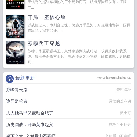
于优秀的赵红军和他的三个兄弟而言，航海探险可以有，征服
世...
开局一座核心舱
以战锤之火，审判庭之魂，跨越万千星河，对抗混沌邪神！西贝
猫出品，完本保证。...
苏穆兵王穿越
苏穆，华夏最强兵王，意外穿越到抗战时期，获得杀敌掉装系
统。每次击杀敌方士兵，就会掉落各种物资，解锁成就，更能得
到...
最新更新
www.lewenshuku.cc
巅峰青云路
登封造极
诡异监管者
露馅的芝麻胡
夫人她马甲又轰动全城了
灵小哥
历史国战：开局黄巾起义
咸鱼丶不翻身
裙下之犬_文似看山不喜岼
文似看山不喜岼