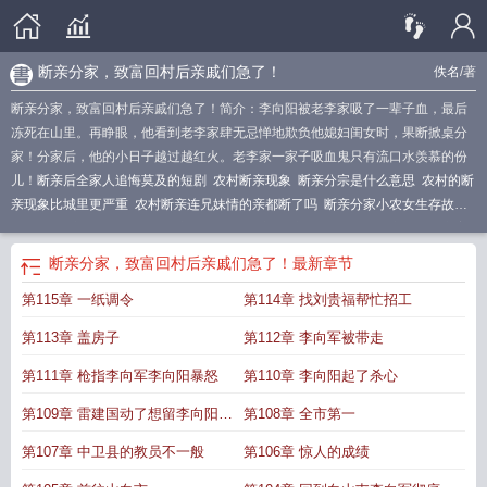
断亲分家，致富回村后亲戚们急了！
佚名
/著
断亲分家，致富回村后亲戚们急了！简介：李向阳被老李家吸了一辈子血，最后
冻死在山里。再睁眼，他看到老李家肆无忌惮地欺负他媳妇闺女时，果断掀桌分
家！分家后，他的小日子越过越红火。老李家一家子吸血鬼只有流口水羡慕的份
儿！
断亲后全家人追悔莫及的短剧
农村断亲现象
断亲分宗是什么意思
农村的断
亲现象比城里更严重
农村断亲连兄妹情的亲都断了吗
断亲分家小农女生存故
事
农村断亲现象为什么会愈演愈烈
农村断亲
断亲是利还是弊
断亲现象真实案
例
农村断亲严重
分家断亲绝义
农村断亲现象走向现实
农村断亲是什么征兆
断亲分家，致富回村后亲戚们急了！
最新章节
第115章 一纸调令
第114章 找刘贵福帮忙招工
第113章 盖房子
第112章 李向军被带走
第111章 枪指李向军李向阳暴怒
第110章 李向阳起了杀心
第109章 雷建国动了想留李向阳的
第108章 全市第一
念头
第107章 中卫县的教员不一般
第106章 惊人的成绩