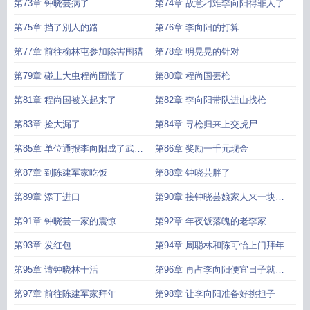
西
第73章 钟晓芸病了
第74章 故意刁难李向阳得罪人了
第75章 挡了別人的路
第76章 李向阳的打算
第77章 前往榆林屯参加除害围猎
第78章 明晃晃的针对
第79章 碰上大虫程尚国慌了
第80章 程尚国丟枪
第81章 程尚国被关起来了
第82章 李向阳带队进山找枪
第83章 捡大漏了
第84章 寻枪归来上交虎尸
第85章 单位通报李向阳成了武装
第86章 奖励一千元现金
部干部
第87章 到陈建军家吃饭
第88章 钟晓芸胖了
第89章 添丁进口
第90章 接钟晓芸娘家人来一块过
年
第91章 钟晓芸一家的震惊
第92章 年夜饭落魄的老李家
第93章 发红包
第94章 周聪林和陈可怡上门拜年
第95章 请钟晓林干活
第96章 再占李向阳便宜日子就不
用过下去了
第97章 前往陈建军家拜年
第98章 让李向阳准备好挑担子