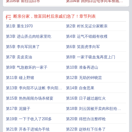
第105章 前往山白市
第104章 回到白山屯李向军彻底疯
了
断亲分家，致富回村后亲戚们急了！
章节列表
第1章 重生1970
第2章 村长见证分家断亲
第3章 进山弄点肉给家里吃
第4章 运气不错颇有收穫
第5章 李向军回来了
第6章 笑面虎李向军
第7章 卖皮卖油
第8章 一家子吸血鬼再度上门
第9章 气急败坏的一家子
第10章 准备再进山
第11章 碰上野猪
第12章 无助的钟晓芸
第13章 李向阳不认这帐 李向阳看
第14章 自食恶果
见了
第15章 热热闹闹办场杀猪宴
第16章 日子越过越红火
第17章 泥腿子
第18章 刘云国被开卖肉和肚给周
建国
第19章 一下子收入了200多
第20章 得想办法整桿枪
第21章 开条子进城办手续
第22章 赵铁柱下任务了