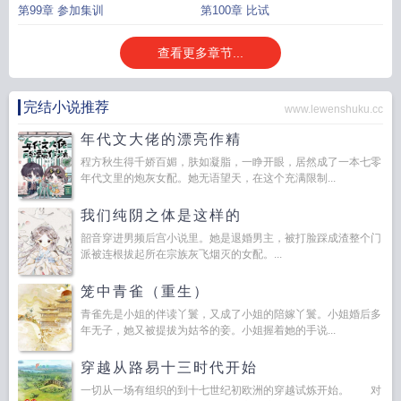
第99章 参加集训
第100章 比试
查看更多章节...
完结小说推荐
www.lewenshuku.cc
年代文大佬的漂亮作精
程方秋生得千娇百媚，肤如凝脂，一睁开眼，居然成了一本七零
年代文里的炮灰女配。她无语望天，在这个充满限制...
我们纯阴之体是这样的
韶音穿进男频后宫小说里。她是退婚男主，被打脸踩成渣整个门
派被连根拔起所在宗族灰飞烟灭的女配。...
笼中青雀（重生）
青雀先是小姐的伴读丫鬟，又成了小姐的陪嫁丫鬟。小姐婚后多
年无子，她又被提拔为姑爷的妾。小姐握着她的手说...
穿越从路易十三时代开始
一切从一场有组织的到十七世纪初欧洲的穿越试炼开始。 对