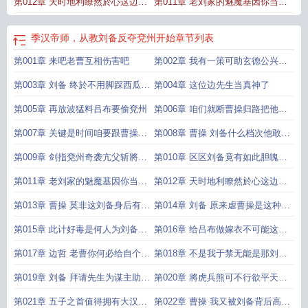
第012章 天时地利瞭然於心这边哲
第011章 老刘家的魅魔基因你当是
深不可测呀
搬设吗
季汉帝师，从教刘备反夺兗州开始
章节列表
第001章 来吧老曹互相伤害吧
第002章 我有一策可助玄德公兴復
汉室
第003章 刘备 终於不用脚踩西瓜皮
第004章 这位边先生当真神了
了
第005章 再放波猛料吕布要偷兗州
第006章 咱们就断曹操归路把他憋
死在徐州
第007章 关键是时间咱要跟曹操打
第008章 曹操 刘备什么档次他敢拦
个时间差
我
第009章 剑指兗州奇袭亢父斩將破
第010章 区区刘备竟有如此胆魄智
城
谋
第011章 老刘家的魅魔基因你当是
第012章 天时地利瞭然於心这边哲
搬设吗
深不可测呀
第013章 曹操 莫非这刘备身后有高
第014章 刘备 原来虐曹操是这种感
人
觉
第015章 此计好毒是何人为刘备出
第016章 给吕布做嫁衣不可能这波
谋划策
老刘必须血赚
第017章 边哲 老曹你何必给自个儿
第018章 不是我于禁无能是那刘备
强行加戏呢
强到离谱啊
第019章 刘备 拜请先生为谋主助备
第020章 將虎兵熊可不行欲平天下
兴復汉室
必得此人
第021章 五子之首值得拥有大汉魅
第022章 曹操 我又被刘备背后高人