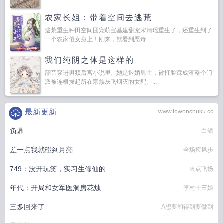
农家长姐：带着空间去逃荒
逃荒重生种田空间团宠萌宝基建甜宠宋清瑶重生了，还重生到了
一个农家傻女身上！刚来，就看到恶毒...
我们纯阴之体是这样的
韶音穿进男频后宫小说里。她是退婚男主，被打脸踩成渣整个门
派被连根拔起所在宗族灰飞烟灭的女配。...
最新更新
www.lewenshuku.cc
负鼎
白鳞
差一点我就碰到月亮
全场疾风步
749：没开玩笑，实习生修仙的
火点飞扬
年代：开局和女军医洞房花烛
李村十三娘
三多回来了
A想要和得到要做到