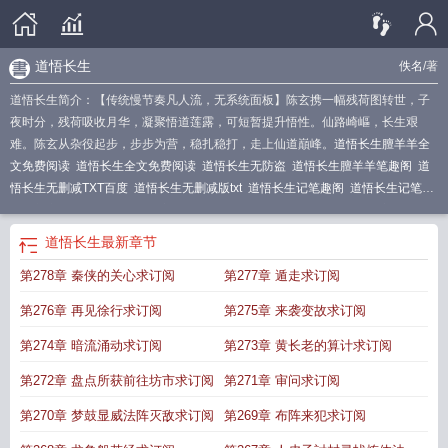
道悟长生
佚名
/著
道悟长生简介：【传统慢节奏凡人流，无系统面板】陈玄携一幅残荷图转世，子
夜时分，残荷吸收月华，凝聚悟道莲露，可短暂提升悟性。仙路崎嶇，长生艰
难。陈玄从杂役起步，步步为营，稳扎稳打，走上仙道巔峰。
道悟长生膻羊羊全
文免费阅读
道悟长生全文免费阅读
道悟长生无防盗
道悟长生膻羊羊笔趣阁
道
悟长生无删减TXT百度
道悟长生无删减版txt
道悟长生记笔趣阁
道悟长生记笔趣
阁最新章节
道悟长生TXT百度
道悟长生txt
道悟长生TXT
道悟长生百度
道悟长
生百度百科
道悟长生膻羊羊
道悟长生记
道悟长生免费阅读全文
道悟长生免费
道悟长生
最新章节
阅读
道悟长生百度地址
道悟长生免费
道悟长生膻羊羊免费阅读
道悟长生无删
第278章 秦侠的关心求订阅
第277章 遁走求订阅
减TXT
第276章 再见徐行求订阅
第275章 来袭变故求订阅
第274章 暗流涌动求订阅
第273章 黄长老的算计求订阅
第272章 盘点所获前往坊市求订阅
第271章 审问求订阅
第270章 梦鼓显威法阵灭敌求订阅
第269章 布阵来犯求订阅