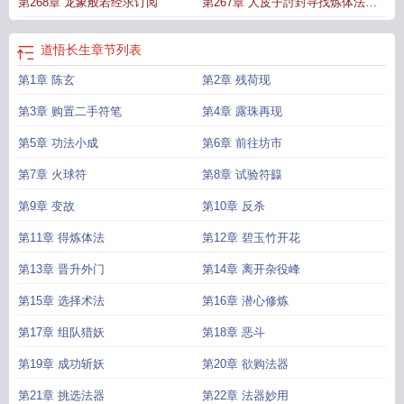
第268章 龙象般若经求订阅
第267章 人皮子討封寻找炼体法求
订阅
道悟长生
章节列表
第1章 陈玄
第2章 残荷现
第3章 购置二手符笔
第4章 露珠再现
第5章 功法小成
第6章 前往坊市
第7章 火球符
第8章 试验符籙
第9章 变故
第10章 反杀
第11章 得炼体法
第12章 碧玉竹开花
第13章 晋升外门
第14章 离开杂役峰
第15章 选择术法
第16章 潜心修炼
第17章 组队猎妖
第18章 恶斗
第19章 成功斩妖
第20章 欲购法器
第21章 挑选法器
第22章 法器妙用