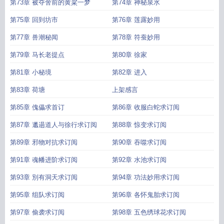
第73章 被夺舍前的黄粱一梦
第74章 神秘泉水
第75章 回到坊市
第76章 莲露妙用
第77章 兽潮秘闻
第78章 符蚕妙用
第79章 马长老提点
第80章 徐家
第81章 小秘境
第82章 进入
第83章 荷塘
上架感言
第85章 傀儡求首订
第86章 收服白蛇求订阅
第87章 邋遢道人与徐行求订阅
第88章 惊变求订阅
第89章 邪物对抗求订阅
第90章 吞噬求订阅
第91章 魂幡进阶求订阅
第92章 水池求订阅
第93章 別有洞天求订阅
第94章 功法妙用求订阅
第95章 组队求订阅
第96章 各怀鬼胎求订阅
第97章 偷袭求订阅
第98章 五色绣球花求订阅