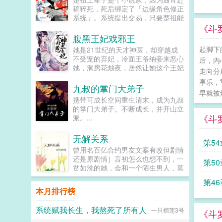
宠溺，于及冠年放他归去。哪知三个
含着水似的，远远一眼望过来就能令
稿猝死，死后绑定了「边缘角色修正
月后，他竟扫平障碍，弑父即位。自
人神魂颠倒。看着郁淼靠在窗边，衬
系统」。系统提出交易，只要楚祖能
此后狼子野心，昭然若揭三载风云变
衫领口微张表情淡漠地用淡色的唇瓣
扮演并修正那些被读者讨厌的边缘角
《斗
幻，他荡平七国，强灭五州，将河山
吞吐烟雾，易璟缓缓向写出郁淼的作
色，他就能重获新生。楚祖改人设是
腹黑王妃戏邪王
归化为一，却将精兵对准燕国。强破
者献上膝盖。难怪文中那些alpha要
吧？老擅长了！第一本读者A你可以
宫门之日，未杀一名俘虏，未夺半只
起脚下
她是21世纪的天才神医，却穿越成
发疯，她看了也忍不住想喊姐姐请让
让反派降智，但你最好不要做梦觉得
鸡犬。燕王端坐，临视睥睨，不怒而
不受宠的弃妃，冷面王爷纳妾来恶心
我贴一下啊！郁淼有一个秘密。她知
后，內
读者也会降智，很难懂吗？还是读者
自威。二人对上视线，促狭中带着几
她，洞房花烛夜，居然让她这个王妃
道未来会发生的所有事。那期间每一
A靠靠靠！早说是大佬的局中局中局
走向分
分挑衅，金阶玉殿便生了寒。那凤目
去伺候，想羞辱她是吧？行啊！她拿
个alpha的样子她都记得。易璟到来
啊！！祖爹！对不起！是我说话太大
享乐，
微眯，仍循着旧日称呼，质问声凛
着几面旗子，对着床头摇旗呐...
之前，郁淼每天都在数着日子等着复
九叔的掌门大弟子
声了！！第二本读者B狗塑适可而
冽，吾儿，如今可要杀了寡人？秦诏
早就被
仇，因此她清楚的知道易璟不是这个
止，就算你重复强调五百次他是可爱
携带可成长空间重生清末，成为九叔
俯身，骤然折膝跪了下去往日隐忍换
世界的人。但是易璟太可爱了。她是
狗狗，但我只看到了一只舔狗，还是
的掌门大弟子。不断成长，并开山立
作桀骜，锋锐眉眼经年淬炼，越发显
她世界里唯一的正常人，不会忽然发
不会汪汪叫的那种。还是读者B起猛
《斗
派。...
得狠厉，但唇角柔情却化作了一抹
疯对她强取豪夺，也不会利用信息素
了，看到无敌阳光开朗大狗狗了，哪
笑，未免舍不得。哦？宫城十里，凤
在各种地方侮辱一样地占有，还会默
里能领养，阿祖！我也要养阿祖！！
冠霞帔，金银珠玉贯满箱，另有玺印
无解关系
不作声地带她绕开所有的剧情点。因
第5
第三本读者C作者生活这么不如意，
一枚，权作信礼。儿臣秦诏笑的璀
为易璟，上辈子那些恶心的alpha没
曾用名百亿合约男友文案有改但剧情
一定要搞这么五毒俱全的角色？写不
璨，忽又改了口，朕，是来迎娶您回
有一个能来到她的面前。郁淼爱易
还是原剧情］言初怎么也想不到，一
出来东西找个班上吧。还是读者
第5
家的。前期日常卖惨求宠博取父王怜
璟。只是易璟总是不开窍，每次亲近
贫如洗的她，会和一个陌生男人，莫
CMD，祖神，我可真该死啊！第四
爱的质子攻x每天外冷内热宠溺带娃
她到最后都会弹开，即使她说她愿
名其妙地绑定了一场为期365天的财
本第五本第六本楚祖怎么样，虽然演
的后爹受后期装乖假寐豺狼帝王攻x
第4
意。于是在情热期那天，郁淼提前丢
富交换。说白了就是他的钱进了她账
的一般，但我改得还行吧？系统你知
本月排行榜
高冷美强囚凤帝王受食用注意■时代
掉了抑制剂，处理掉了一直在烦她的
户，她的钱进了他账户还转！不！
道什么叫边缘角色吗？人气大爆角色
架春秋平行时期，称呼及势力地图有
alpha，脆弱的靠进了易璟怀里璟
回！去！好消息对方是陆洺执，陆氏
算什么边缘角色啊！！！TIPS12100
私设。双方无任何亲缘关系，质子到
系统赋我长生，我熬死了所有人
一只榴莲3号
璟，我难受。帮帮我1始终1v12超听
集团太子爷，多金，年轻，人还帅。
《斗
存稿箱吐章节，偶尔抽空改错字2警
他国后，称国君为父王。■端水互宠
话小狗攻amp主人级别涩涩的诱受3
坏消息这人脾气差，控制欲强，还打