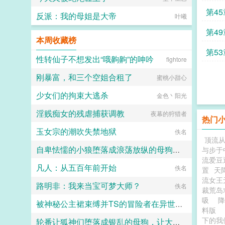
第4
反派：我的母姐是大帝
叶曦
第4
本周收藏榜
夺舍
第5
性转仙子不想发出“哦齁齁”的呻吟
fightore
刚暴富，和三个空姐合租了
蜜桃小甜心
少女们的拘束大逃杀
金色丶阳光
淫贱痴女的残虐捕获调教
夜幕的狩猎者
热门
玉女宗的潮吹失禁地狱
佚名
顶流
自卑怯懦的小狼堕落成浪荡放纵的母狗一共需要多久？用快感洗刷掉一切自我和人格吧～
与步于
流爱豆
凡人：从五百年前开始
竹子
佚名
置
天
流女王
路明非：我来当宝可梦大师？
佚名
裁荒岛
吸
被神秘公主裙束缚并TS的冒险者在异世界的色色奇遇故事
料版
下的我
轮番让狐神们堕落成银乱的母狗，让大家全都沦陷成喜欢被信徒群奸的淫神吧～
代号穿山甲