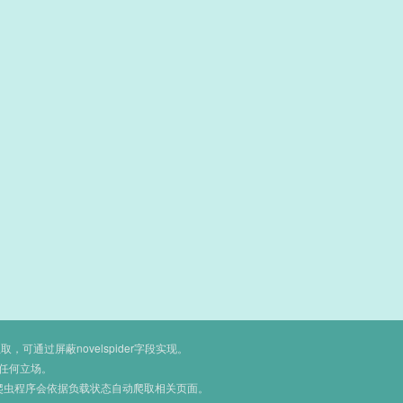
通过屏蔽novelspider字段实现。
任何立场。
爬虫程序会依据负载状态自动爬取相关页面。