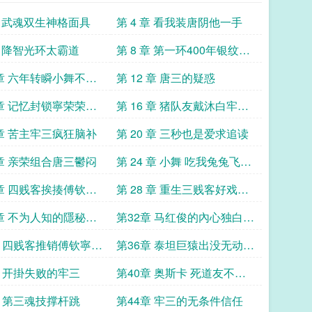
 章 武魂双生神格面具
第 4 章 看我装唐阴他一手
章 降智光环太霸道
第 8 章 第一环400年银纹石
蝎
 章 六年转瞬小舞不对
第 12 章 唐三的疑惑
 章 记忆封锁寧荣荣朱
第 16 章 猪队友戴沐白牢三
人设崩了
 章 苦主牢三疯狂脑补
第 20 章 三秒也是爱求追读
 章 亲荣组合唐三鬱闷
第 24 章 小舞 吃我兔兔飞踢
求追读
 章 四贱客挨揍傅钦独
第 28 章 重生三贱客好戏即
將登场
 章 不为人知的隱秘早
第32章 马红俊的內心独白神
荣荣和朱竹清
界的黑暗面
章 四贱客推销傅钦寧荣
第36章 泰坦巨猿出没无动於
护夫
衷的四贱客
章 开掛失败的牢三
第40章 奥斯卡 死道友不死
贫道
章 第三魂技撑杆跳
第44章 牢三的无条件信任