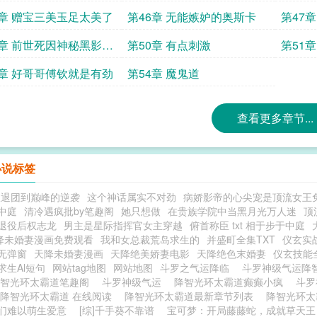
5章 赠宝三美玉足太美了
第46章 无能嫉妒的奥斯卡
第47
9章 前世死因神秘黑影的
第50章 有点刺激
第51
3章 好哥哥傅钦就是有劲
第54章 魔鬼道
查看更多章节...
小说标签
从退团到巅峰的逆袭
这个神话属实不对劲
病娇影帝的心尖宠是顶流女王
中庭
清冷遇疯批by笔趣阁
她只想做
在贵族学院中当黑月光万人迷
顶
退役后权志龙
男主是星际指挥官女主穿越
俯首称臣 txt 相于步于中庭
降未婚妻漫画免费观看
我和女总裁荒岛求生的
并盛町全集TXT
仪玄实
无弹窗
天降未婚妻漫画
天降绝美娇妻电影
天降绝色末婚妻
仪玄技能
求生Al短句
网站tag地图
网站地图
斗罗之气运降临
斗罗神级气运降
降智光环太霸道笔趣阁
斗罗神级气运
降智光环太霸道癫癫小疯
斗罗
降智光环太霸道 在线阅读
降智光环太霸道最新章节列表
降智光环太
们难以萌生爱意
[综]千手葵不靠谱
宝可梦：开局藤藤蛇，成就草天王