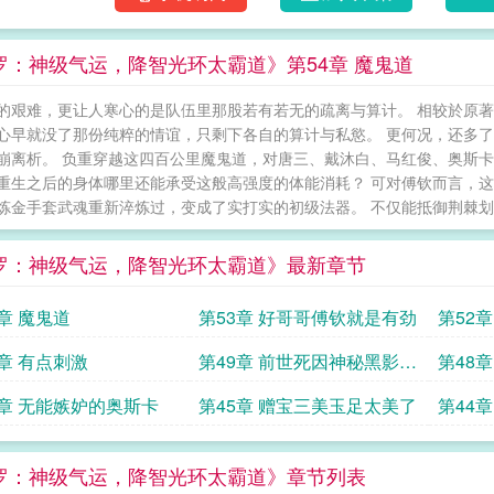
罗：神级气运，降智光环太霸道》第54章 魔鬼道
的艰难，更让人寒心的是队伍里那股若有若无的疏离与算计。 相较於原
心早就没了那份纯粹的情谊，只剩下各自的算计与私慾。 更何况，还多
崩离析。 负重穿越这四百公里魔鬼道，对唐三、戴沐白、马红俊、奥斯卡
重生之后的身体哪里还能承受这般高强度的体能消耗？ 可对傅钦而言，这
炼金手套武魂重新淬炼过，变成了实打实的初级法器。 不仅能抵御荆棘划伤
罗：神级气运，降智光环太霸道》最新章节
4章 魔鬼道
第53章 好哥哥傅钦就是有劲
第52章
0章 有点刺激
第49章 前世死因神秘黑影的
第48
夺舍
6章 无能嫉妒的奥斯卡
第45章 赠宝三美玉足太美了
第44
罗：神级气运，降智光环太霸道》章节列表