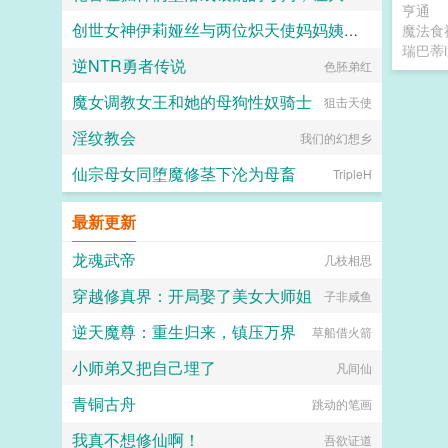
亨通
创世女神伊莉娅丝与两位炽天使妈妈姨妈一起输给勇者的肉棒，神国沦陷成为新神王的永世肉便器
魔法食
竹子
瑞巴蒂i
逆NTR勇者传说
愛と税のために
色胚弟红
魔女调教女王和她的母狗性奴骑士
狙击天使
淫纹教会
我们的幻想乡
仙宗母女同堕魔修茎下沦为母畜
TripleH
最新更新
龙魂武帝
几枝相思
穿越修真界：开局娶了美女大师姐
子非咸鱼
逆天魔尊：重生归来，镇压万界
草船借火箭
小师弟又把自己埋了
凡间仙
青铜古舟
跳动的笔画
我真不想修仙啊！
吾欲证道