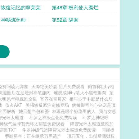
章 恢復记忆的寧荣荣
第48章 权利使人糜烂
章 神秘炼药师
第52章 隔阂
免费阅读无弹窗
天降绝美娇妻 短片免费观看
俯首称臣by相
流退圈后在足坛封神笔趣阁
谁想成神by喷火小黑笔趣阁
顶
大明风华电视剧全集
寄养在哥哥家
相与步于中庭是什么后
战
仪玄AKT
美强惨反派注定修罗场
病娇影帝的心尖宠是顶
全面解析
她只想当包租婆
林瑶是哪个短剧里的人
我与女总
智光环太霸道
斗罗之神级点化免费阅读
斗罗之神级呼
神级气运降智光环太霸道免费观看
降智光环太霸道魔改加
霸道TXT
斗罗神级气运降智光环太霸道免费阅读
同屋檐
吞噬星空：正在继承万界遗产
顶罪五年，出狱后我财权