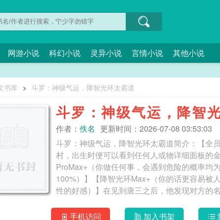
网游小说
科幻小说
灵异小说
言情小说
其他小说
文书库
>
斗罗：神级气运，降智光环太霸道
斗罗：神级气运，降智
作者：
佚名
更新时间：2026-07-08 03:53:03
斗罗：神级气运，降智光环太霸道简介：【全
村，出生时便可以看到任何人或物详细面板的金手
ProMax+（你做任何事，会遇到危险的概率
100%）】【降智光环Max+（你的话更容易被
性的好感）】在见到唐三之后，他发现对方的名字后面
运，降智光环太霸道
手机访问
加入书架