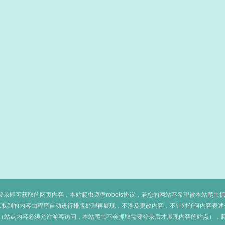
即可获取的网页内容，本站爬虫遵循robots协议，若您的网站不希望被本站爬虫抓取，可
抓取到的内容由程序自动进行排版处理再展现，不涉及更改内容，不针对任何内容表述
（站点内容必须允许游客访问，本站爬虫不会抓取需要登录后才展现内容的站点），