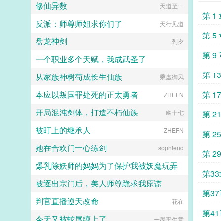
惕祖哥感情牌，他是个狠人3wb短不
相爱相杀年龄差7岁年下强强身心
修仙异数
天道至一
女a无挂件2023725文案已截图备
算趁机和她来场合约恋爱。...
拉揪，随机掉落祖哥CG4论坛都会标
1v1欢迎收藏作者鞠躬jpg其他预收
第 1
份。...
注发言时间，精确到秒，有用5是想
（作者广告位3啵啵）■古耽戎马踏
反派：师尊师姐求你们了
天行见道
简单尝试各种题材的产物，专栏预收
秋棠心狠手辣权臣攻x老谋深算谋士
第 5
有各个题材，收收菜呗w...
受权臣技能之伺候娇生惯养的公子哥
盘龙神剑
列夕
儿。■古耽照我满怀冰雪忠犬糙汉暗
第 9
卫攻x狠戾变态王爷受被王爷一个巴
一个职业多个天赋，我成武圣了
掌扇爽了。■古耽误我秦楼约高冷闷
第 1
骚大将军x骄扬富贵小少爷被老婆倒
从家族神树苟成长生仙族
夜阑我听风吹雨
乘虚御风
追又放弃，将军等会，小祖宗哎！■
东幻众神审判日疯批大佬x高冷之花
本应以叛国罪处死的正太勇者
第 1
ZHEFN
为神清路的蓝星5s指挥长军官权昼，
遇到一个顶级疯批罪犯。想杀我？试
开局混沌剑体，打造不朽仙族
幽十七
第 2
试接吻吗？■现耽第13个治疗师狂躁
失眠的霸总，被手段高超的pua心理
被盯上的继承人
ZHEFN
求追
第 2
治疗师狠狠拿捏。老婆把我的精神病
治成了恋爱脑...
她在合欢门一心练剑
sophiend
百姓
第 2
爆乳除妖师的妈妈为了保护我被妖魔玩弄
追读
第3
被逐出宗门后，美人师尊跪求我原谅
心心念念
第3
判官直播逆天改命
苗苗这小妞儿
花在
法宝
第41
今天又被蛇尾缠上了
一墨平生意