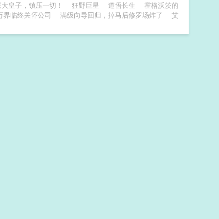
派大皇子，镇压一切！
狂野巨星
道悟长生
霍格沃茨的
万界临终关怀公司
满级向导回归，掉马后修罗场炸了
艾