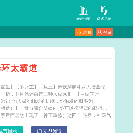
会员书架
阅读记录
注册
登录
光环太霸道
员重生】【多女主】【反三】傅钦穿越斗罗大陆圣魂
指，並且他还自带三种顶级buff。【神级气运
均为0%；他人极难触发的机缘，你触发的概率为
人相信）】【缘分缘合Max+（你可以很轻鬆的获得异
居然出现了（神王重修）这四个 斗罗：神级气
章节目录
立即阅读