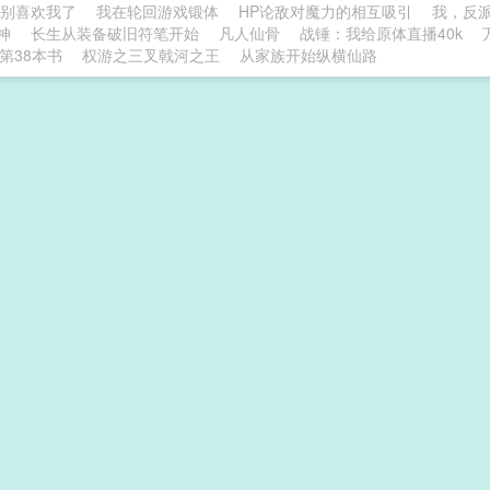
别喜欢我了
我在轮回游戏锻体
HP论敌对魔力的相互吸引
我，反
神
长生从装备破旧符笔开始
凡人仙骨
战锤：我给原体直播40k
第38本书
权游之三叉戟河之王
从家族开始纵横仙路