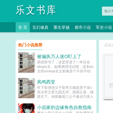
乐文书库
首 页
玄幻修真
重生穿越
都市小说
军史小说
热门小说推荐
乐
被偏执万人迷O盯上了
易璟穿书了，还是穿进了一本百合
abopo文。如果易璟没记错，这本po
文的omega女主郁淼是个不折不扣
的万人迷。所有见过郁淼的alpha都
无法克制对郁淼强取豪夺的冲动，即
凤鸣西堂
使郁淼自己性格冷淡对那种事完全没
年下双强伪父子双帝王疯批质子攻x
有兴趣，剧情也总会拐到那个方向，
高冷帝王受九国五州，燕国立鼎，雄
而且每隔两三章会就换一批alpha，
霸天下。传闻秦国三公子秦诏乃美人
刺激得不行。穿到一切开始之前，易
之子，最不得宠。秦国式微，为表忠
璟见到了还没有经历过任何情节的郁
心，便将他送去燕国作质子。几渡春
小说家的边缘角色自救指南
淼。青灰亚麻色的分层长卷发，神态
秋，万里霜寒。秦诏乖顺，颇得燕王
有些病弱，眼波迷蒙猫一样慵懒仿佛
楚祖上辈子是个小说家，因为通宵赶