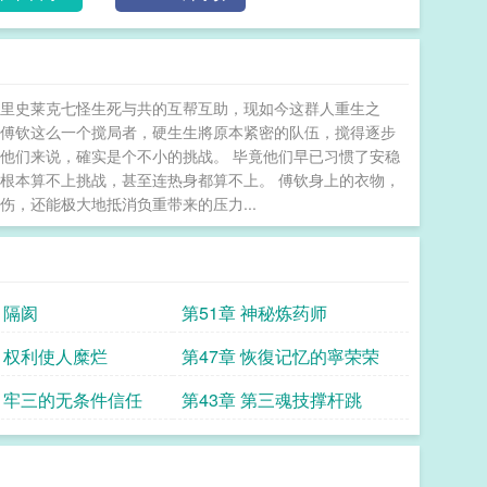
著里史莱克七怪生死与共的互帮互助，现如今这群人重生之
了傅钦这么一个搅局者，硬生生將原本紧密的队伍，搅得逐步
他们来说，確实是个不小的挑战。 毕竟他们早已习惯了安稳
根本算不上挑战，甚至连热身都算不上。 傅钦身上的衣物，
，还能极大地抵消负重带来的压力...
 隔阂
第51章 神秘炼药师
章 权利使人糜烂
第47章 恢復记忆的寧荣荣
章 牢三的无条件信任
第43章 第三魂技撑杆跳