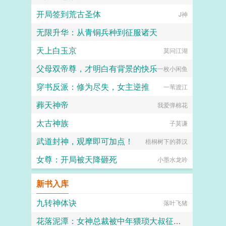
开局签到荒古圣体
J神
无限升华：从青铜兵种到征服诸天
天上白玉京
桃山的布兰文
莫问江湖
父母双帝尊，才明白有背景的快乐
一枚小闲鱼
穿书反派：修为尽失，女主逆推
一苇渡江
葬天神帝
我爱弹棉花
太古神族
子莫谦
武道封神，观摩即可加点！
梧桐树下的莽汉
女尊：开局被天降砸死
小墨水龙吟
新书入库
九转神体诀
落叶飞猪
花落泥潭：女神总裁被中年猥琐大叔征服沦为母狗孕妻