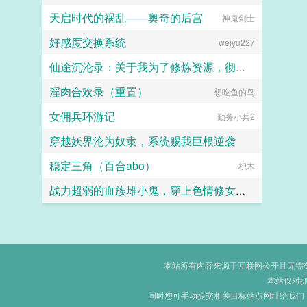
天启时代的祸乱——奥奇的后宫
神鬼剑士
暖海
好感度交换系统
weiyu227
仙途沉沦录：关于我为了修炼资源，彻底恶堕成仙门母畜这件事
淫肉合欢录（重置）
想吃鱼的鸟
画眉桃
女佣兵环游记
勤务小兵2
穿越妖界沦为奴隶，系统赐我巨根逆袭
稳定三角（百合abo）
lzymyyear
枳木
战力超弱的血族雌小鬼，穿上色情修女服潜入教会后，轻易白给，惨遭触手捕获寄生沦为榨取血脉的杂鱼肉便器
西琳
本站所有内容来源于互联网公开且无需登录
本站仅对
同时您可手动提交相关目标站点网址给我们