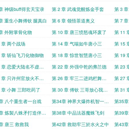
 章 神级buff得玄天宝录
第 2 章 武魂觉醒炼金手套
第 3
 章 重生小舞傅钦 腿真白
第 6 章 领悟茶道奥义
第 7 
 章 外附掌骨化物
第 10 章 唐三愤怒魂环废了
第 11
劲
3 章 两个战场
第 14 章 气喘如牛唐小三
第 15
竹清
7 章 斩仙飞刀化物御物
第 18 章 惊世智慧唐小三
第 19
1 章 恋爱大陆名不虚传
第 22 章 外强中乾的弗兰德
第 23
读
5 章 只许州官放火不许
第 26 章 牢三二进鸡栏舞姐
第 27
点灯哈基舞不愧是你求
太主动b一￣▽￣d
善其身
9 章 小舞 三郎吃药了
第 30 章 傅钦 三哥放心我会
第 31
照顾好嫂子的
亡的寧
3章 八个重生者一台戏
第34章 神界大爆炸机智一批
第35
霍雨浩
荣霸气
7章 炼製八蛛矛打造伴身
第38章 中品法器魔蛛飞剑
第39
章 唐三 救救我
第42章 救助牢三於水火之中
第43