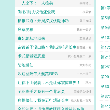
件极好的事呀，躺平目标指日可待。
一人之下：一人往矣
钻石，丢石子似的丢给南嘉，对周今
英雄骑士
长篇剧情流文，撒娇卖萌可可爱爱莲
川轻嗤，就这玩意？太小，配不上我
第1
花受×平平无奇努力奋斗起点攻。最
[崩铁]前夫说他还爱我
们家公主。港媒哗然哇塞！圈内好
夜晏酒
后挂个预收被迫成为修真界第一卷王
友？这叫没感情？南嘉一直以为，她
第5
沈黎，现代社会资深牛马，平平无奇
横推武道：开局罗汉伏魔神功
是陈祉恣意人生中一大败笔。多年
落日余晖
打工人，结果被一道雷劈到了修真界
后，旧手机重见天日，陈祉的千条未
依旧要勤勤恳恳给系统打工。沈黎如
第9
废草灵根
接来电接踵而至。两人杳无音信的昼
我有一壶奶
果我有罪，请让法律制裁我。系统我
夜，生冷盲音一遍遍证实，她是他的
们的目标是站在修真界的巅峰，踏破
第1
毒妃她从地狱来
浓墨重彩。芭蕾美人vs嘴硬混球，男
芯玉姑娘
虚空羽化登仙！能当神仙？...
暗恋，双处酸甜先婚后爱港圈拽爷的
杂役弟子没出路？我以画符道长生
第1
暗恋日常。如果今年港岛下雪，你能
番茄蘸大酱
不能说一句爱我。总有一场相遇是久
术式是狐狸恶魔
屋里
旱逢甘霖vb晋江王三九，不定期更新
我不想死在二十岁
第2
小剧场碎碎念蝴蝶系列文，儿子陈疏
陆地键仙
见预收夜莺回信和陈疏的那夜错乱，
六如和尚
第2
孟因总结七字天时地利人不和她当陈
欢迎登陆伟大航路RPG
疏是一场不可及的绮梦却不知离开
一支小竹子
第2
后，她夜夜入他梦中预收雾里吻一段
让你下山娶妻，不是让你震惊世界！
宫廷惊鸿舞突然在网络爆火，视频
秋水
的味
第3
里，纤细身段的美人长袖翩翩，玉色
全职高手之我有一个背后灵
酥腰，不染半分尘埃般的清丽绝美。
倒转的白银钟
有人扒出其名云雾，舞蹈院毕业，用
第3
数据修仙，我在五行观证长生
不了多久就会去娱乐圈捞金。没多久
她说彩礼一百万
那人就被打脸，云雾出身百年世家，
第4
压根不差钱，演戏只是爱好，妥妥养
全职法师：成为黑教廷援交教徒的各位婊子