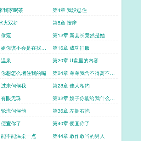
 来我家喝茶
第4章 我没忍住
 冰火双娇
第8章 按摩
 偷窥
第12章 新县长竟然是她
章 姐你该不会是在找男
第16章 成功征服
 温泉
第20章 U盘里的内容
章 你想怎么堵住我的嘴
第24章 弟弟我舍不得离不开
你了
章 过来伺候我
第28章 佳人相约
章 有眼无珠
第32章 嫂子你能给我什么好
处
章 轮流伺候他
第36章 左拥右抱
章 便宜你了
第40章 便宜你了
章 能不能温柔一点
第44章 敢作敢当的男人