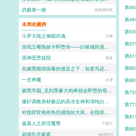
尊处优小仙女。自出道以来，云雾绯
第4
武极第一婿
闻不沾身，粉丝们迫切询问，仙女的
纯情犀利哥
小磊子
择偶标准是什么。得到答案是身高一
第4
八八，八块腹肌，八点前回家。如大
本周收藏榜
海捞针，没人猜得出她说的是谁。作
第5
为北城首席名流，盛屿年行事作风出
斗罗大陆之催眠武魂
玖粮
了名的冷厉无情，对献殷勤的女人，
更是漠然以对，友人戏称注孤生。然
第5
游戏王雌熟妹卡即堕传——白银城的迷宫主?拉比丽斯篇
公司旗下的一次盛典活动，作为领事
方的盛屿年需要提前离席，俊颜不动
第6
原神恶堕妓院
丁骨
黄泉
声色，转动无名指上一枚婚戒，解释
我太太让我八点前回家。全场沸腾？
第6
在媚黑模因病毒的侵染之下，知更鸟还是恶堕成了黑爹的媚黑母猪
这是什么惊天大瓜。你两关系铁定不
一般。女方否认只想搞事业，勿
一念神魔
第6
人头木321
水泽
cue。结果没多久爆出一则视频，只
见停车场里，云美人喝得小醉，满脸
媚黑学园_见到黑爹大肉棒就会即堕的母猪教师和婊子学生
酡红，小考拉似的抱紧跟前男人，要
第7
着什么东西。盛屿年耐心轻哄乖，回
爆奸调教身材极品的高冷女神和清纯白袜甜妹留学生，射满她们的鞋柜里的高跟鞋和小皮鞋
佚名
家给你。粉丝？？？给什么？嗦清
第7
楚！又不差这点流量！只想搞事业男
对指挥官抱有热烈感情的大凤，在指挥官被迫出差的一年中被黑人用媚药和甜言蜜语玩弄成满身刺青的媚黑婊子
ni1l
人也算事业先婚后爱双处双初...
第8
蛊真人之邪淫魔尊
千面兰
Kyle
第8
超级乱伦家庭
ken9413