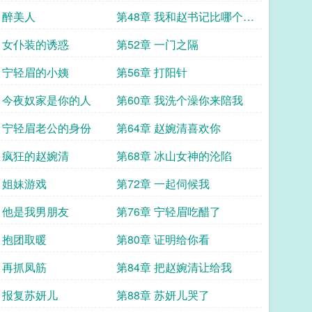
 醉美人
第48章 我和赵书记比哪个厉
害
章 女仆装的诱惑
第52章 一门之隔
章 宁轻眉的小姨
第56章 打阳针
章 今夜奴家是你的人
第60章 我洗个澡你来陪我
章 宁轻眉老公的身份
第64章 赵婉清喜欢你
章 疯狂的赵婉清
第68章 冰山女神的沦陷
章 姐妹游戏
第72章 一起伺候我
章 他是我男朋友
第76章 宁轻眉吃醋了
章 抱团取暖
第80章 证明给你看
章 再抓凤筋
第84章 把赵婉清让给我
章 报复苏妍儿
第88章 苏妍儿哭了