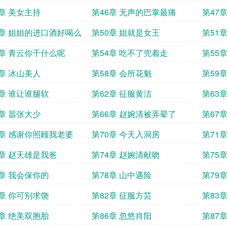
5章 美女主持
第46章 无声的巴掌最痛
第47章
9章 姐姐的进口酒好喝么
第50章 姐就是女王
第51
3章 青云你干什么呢
第54章 吃不了兜着走
第55
7章 冰山美人
第58章 会所花魁
第59
1章 谁让谁腿软
第62章 征服黄洁
第63
5章 嚣张大少
第66章 赵婉清被弄晕了
第67
9章 感谢你照顾我老婆
第70章 今天入洞房
第71
3章 赵天雄是我爸
第74章 赵婉清献吻
第75
7章 我会保你的
第78章 山中遇险
第79
1章 你可别求饶
第82章 征服方芸
第83
5章 绝美双胞胎
第86章 忽悠肖阳
第87