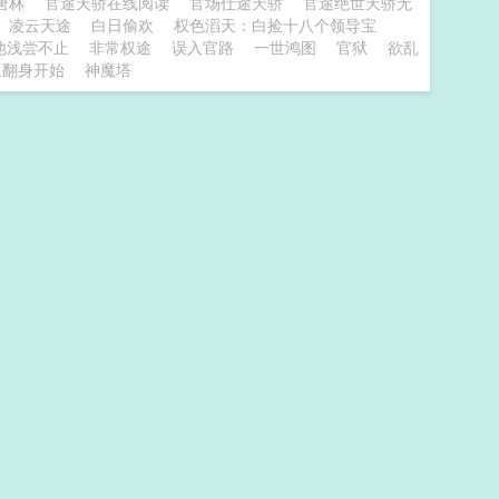
唐林
官途天骄在线阅读
官场仕途天骄
官途绝世天骄无
凌云天途
白日偷欢
权色滔天：白捡十八个领导宝
他浅尝不止
非常权途
误入官路
一世鸿图
官狱
欲乱
鱼翻身开始
神魔塔