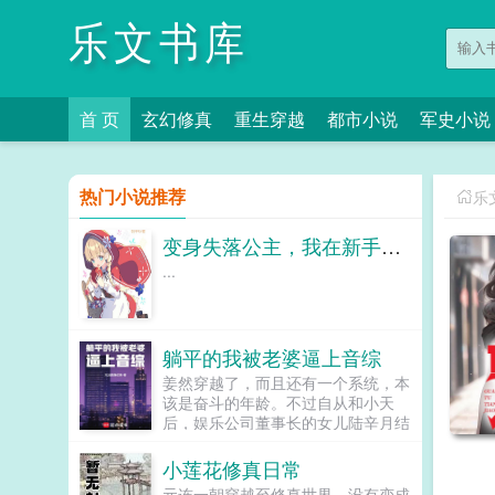
乐文书库
首 页
玄幻修真
重生穿越
都市小说
军史小说
热门小说推荐
乐
变身失落公主，我在新手村卖核弹
...
躺平的我被老婆逼上音综
姜然穿越了，而且还有一个系统，本
该是奋斗的年龄。不过自从和小天
后，娱乐公司董事长的女儿陆辛月结
婚之后，就彻底过上了躺平摆烂的生
活。什么抄歌，什么成为巨星，一边
小莲花修真日常
去。每天遛遛弯，逗逗狗，钓钓鱼不
元连一朝穿越至修真世界，没有变成