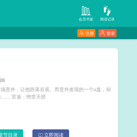
会员书架
阅读记录
注册
登录
26
场意外，让他跌落谷底。而意外发现的一个u盘，却
改变了他的命运，从此一路高歌猛进，众美环绕…… 官途：绝世天骄
章节目录
立即阅读