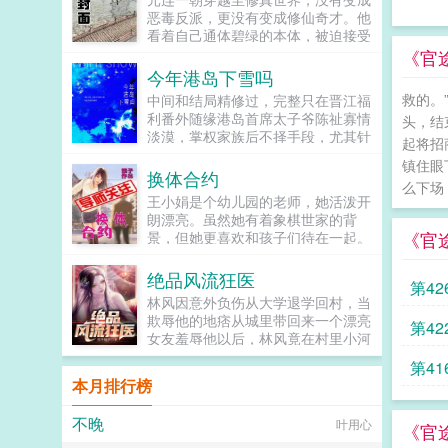
香嘛。本以为这样的生活会一直持续
恶毒反派，更没有变成修仙奇才。他
下去，可是直到某一天，公司遭受到
看着自己通体碧绿的本体，被迫接受
了极度不公平的待遇后，陆辛月把姜
了现实，变成了一朵莲花的现实。结
《官
然逼上了音综。但姜然却把这一档综
果还不等他畅想未来在修仙界称王称
今年港岛下雪吗
艺当成了一份工作，朝九晚五，绝不
霸成为一方霸主，就被此地主人一位
加班，各种摸鱼。队友家人们谁懂
救的。
中间和结局精修过，完整只在晋江福
平平无奇却意外心狠手辣的少年威胁
啊，谁家队长放着前排不坐，非得跑
利番外随缘港岛首席太子爷陈祉寡情
头，结
着签订了血契，从此成了苦逼的打工
来后排睡觉的，还拿我挡镜头。导师
淡漠，掌权家族后不择手段，尤其针
莲。元连抬头45°望天，长叹我不过
起将招
们这是我见过最厉害的选手，竟然当
对宿敌周家。为求和，周家献女儿联
就是朵与世无争的小莲花。在这个修
镇住眼
着镜头的面嗑瓜子。观众总决赛舞
姻，璀璨奢靡晚会上，珠光宝气的大
换体合约
士满地跑，灵力乱窜的时代，人人都
台，台上怎么站了个观众啊？对手这
么下场
小姐主动献殷勤。陈祉无动于衷，联
想拔尖修仙以求长生不老。而本体作
王小娟是个幼儿园的老师，她活泼开
么混的人当我们对手？这把稳了。可
姻可以，但我不要这个。长指点向不
为莲花的元连正计划着晒足日光浴，
朗漂亮。虽然她有着象棋世家的背
是姜然完美诠释了什么叫，你可以
远处纤细身影我要那边那个躲起来的
等待舒展枝叶早日开花。而他的躺平
《官
景，但她更喜欢和孩子们待在一起。
混，但你不能真的菜。一首传奇让广
小女儿。作为周家养女，南嘉打小受
计划却被陈检打破，眼瞧着陈检夜夜
可是在她上班的第一天，就遇到了一
大网友们领会什么叫做美。一首新贵
尽白眼，是周今川牵着她的手长大。
习剑，日日修炼，争着要当修真界最
位猥亵的大叔一个小孩...
妃醉酒让本该成为时代弃儿的戏曲重
绝品风流狂医
他是她最好的哥哥，也是她最大的秘
第42
内卷的修士，作为打工莲也被督促一
归大众视野。一首如愿让网友们听见
密。可后来，他为了白月光把她送出
林风因意外负伤从大学退学回村，当
起内卷。元连再度抬头仰望天空
了盛世之音。对手都懵逼了你确定这
国。再后来，他送她去联姻。还是和
欺辱他的地痞从城里带回来一个漂亮
45°，长叹救命啊，我真的只是一朵
第4
是来混的？于是音综结束了，姜然打
她最不对付的陈家太子爷。没有感情
女友羞辱他以后，林风竟在村里小河
想要咸鱼摆烂的小莲花啊。然而躺平
算重新躺平摆烂。可是广大网友们不
没有婚礼没有报道，圈内好友断定二
意外得到了古老传承，无相诀。自此
的机会总是来得这般巧妙，果然他还
干了。姜然别摆烂了，快回来加班！
第4
人铁定离婚。直到某拍卖会。因一枚
以后，且看林风嬉戏花丛，逍遥都
是深受上天眷顾的小莲花，老天爷也
本月排行榜
别名这个明星只想摸鱼...
阿盖尔粉钻，南嘉和周今川竞价。她
市！...
不想让他多吃修炼的苦头。再说了，
不想和他争，摆手放弃，眼看着他为
有这样一位内卷的老板在，迟早能站
不晚
博白月光一笑拍走，陈祉忽然姗姗来
叶用心
《官
到修真界巅峰位置，抱紧其大腿也是
迟，以最高价一锤定音。太子爷拨弄