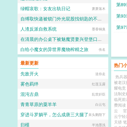
第8
绿帽哀歌：女友出轨日记
萧萧落木
第9
自缚取快递被锁门外光屁股找钥匙的不良妹妹
第9
人渣反派自救系统
墨香铜臭
黑翼君
在清晨的办公桌下被魅魔贤妻兴登堡口交，夜晚在宴会厅角落的鞋交
白给小魔女的异世界魔物榨精之旅
火锅气候
佚名
最新更新
热门
先敌开火
送你走
热兵
被老汉
雾色羁绊
红莲玉露
耀电竞
混沌古鼎
法制史
乱世奸臣
临死前
青青草原的粟羊羊
白云屯
费阅
云
穿进斗罗躺平，怎么成唐三大腿了
呆头鹅陛下
云宁
天骄 
归槿
半池墨浅