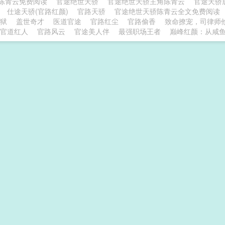
陈青云免费阅读
官途绝世天骄
官途绝世天骄主角陈青云
官途天骄
版
仕途天骄(官路红颜)
官路天骄
官途绝世天骄陈青云全文免费阅读
狱
盖世奇才
医道官途
官路红尘
官路偷香
致命撩宠，司律师
官道红人
官路风云
官途美人伴
最强职场王者
巅峰红颜：从咸