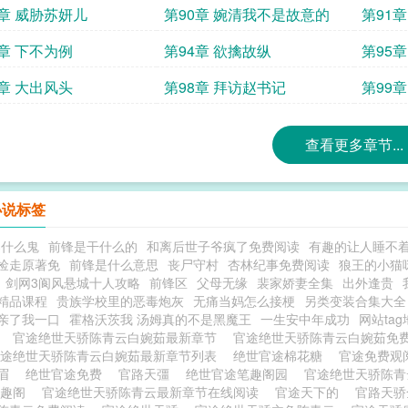
9章 威胁苏妍儿
第90章 婉清我不是故意的
第91
3章 下不为例
第94章 欲擒故纵
第95
7章 大出风头
第98章 拜访赵书记
第99
查看更多章节...
小说标签
器什么鬼
前锋是干什么的
和离后世子爷疯了免费阅读
有趣的让人睡不
捡走原著免
前锋是什么意思
丧尸守村
杏林纪事免费阅读
狼王的小猫
剑网3阆风悬城十人攻略
前锋区
父母无缘
裴家娇妻全集
出外逢贵
精品课程
贵族学校里的恶毒炮灰
无痛当妈怎么接梗
另类变装合集大全
亲了我一口
霍格沃茨我 汤姆真的不是黑魔王
一生安中年成功
网站ta
读
官途绝世天骄陈青云白婉茹最新章节
官途绝世天骄陈青云白婉茹免
官途绝世天骄陈青云白婉茹最新章节列表
绝世官途棉花糖
官途免费观
轻眉
绝世官途免费
官路天彊
绝世官途笔趣阁园
官途绝世天骄陈
笔趣阁
官途绝世天骄陈青云最新章节在线阅读
官途天下的
官路天