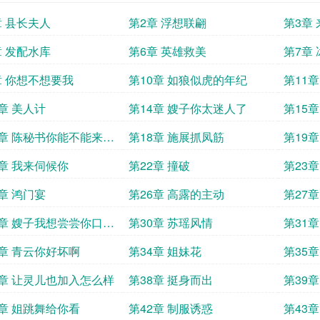
章 县长夫人
第2章 浮想联翩
第3章
章 发配水库
第6章 英雄救美
第7章
章 你想不想要我
第10章 如狼似虎的年纪
第11章
3章 美人计
第14章 嫂子你太迷人了
第15
人吧
7章 陈秘书你能不能来我
第18章 施展抓凤筋
第19章
1章 我来伺候你
第22章 撞破
第23
5章 鸿门宴
第26章 高露的主动
第27
9章 嫂子我想尝尝你口红
第30章 苏瑶风情
第31
道
3章 青云你好坏啊
第34章 姐妹花
第35
7章 让灵儿也加入怎么样
第38章 挺身而出
第39
1章 姐跳舞给你看
第42章 制服诱惑
第43