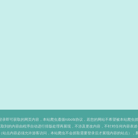
即可获取的网页内容，本站爬虫遵循robots协议，若您的网站不希望被本站爬虫抓取，可
抓取到的内容由程序自动进行排版处理再展现，不涉及更改内容，不针对任何内容表述
（站点内容必须允许游客访问，本站爬虫不会抓取需要登录后才展现内容的站点），