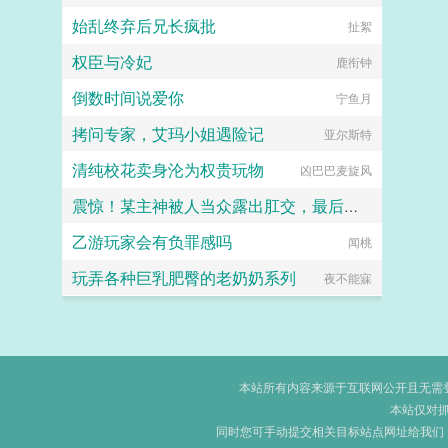
始乱终弃后兄长疯批
扯絮
权臣与冷妃
鹿衔钟
倒数时间说爱你
宁鱼月
拷问专家，艾玛小姐遇险记
亚尔斯特
清纯校花卖身沦为权贵玩物
凶巴巴麦旋风
震惊！某主神被人当众露出肛交，最后精神崩溃！
乙游玩家会有负罪感吗
风和纱
闻桃
玩弄各种巨乳肥臀的老奶奶系列
夜不能寐
本站所有内容来源于互联网公开且无需登录
本站仅对
同时您可手动提交相关目标站点网址给我们