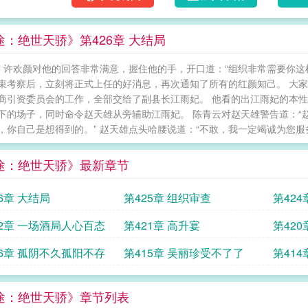
途：绝世天骄》第426章 大结局
” 许欢颜对他的回答非常满意，握住他的手，开口道：“组织非常需要你这
束考察后，立刻将正式上任的好消息，再次通知了所有的红颜知己。 大家
商引资委员会的工作，全部交给了副县长江雨妃。 他看的出江雨妃的本性
下的场子，同时命令赵天雄从旁辅助江雨妃。 陈青云对赵天雄警告道：“
，你自己是想得到的。” 赵天雄点头哈腰说道：“不敢，我一定竭诚为您服务。”
途：绝世天骄》最新章节
6章 大结局
第425章 组织审查
第42
22章 一场酒局人心百态
第421章 高升宴
第420
16章 孤阴不久孤阳不存
第415章 吴丽珍受不了了
第41
途：绝世天骄》章节列表