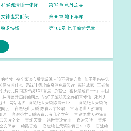
章 和赵婉清睡一张床
第92章 意外之喜
章 女神也要低头
第96章 地下车库
章 乘龙快婿
第100章 此子前途无量
着的植物
被全家读心后我反派人设不保第几集
仙子重伤失忆
咪原名叫什么
系统让我攻略魔尊免费阅读
离祖成家
王者荣
我以女儿身闯荡华娱TXT百度
总裁让
杏林最经典十句
中国
从御兽开启修仙爽文
说好了游戏怎么你们真修仙
死对头
g地图
网站地图
官途绝世天骄陈青云TXT
官途绝世天骄免
费阅读
官途绝世天骄 陈青云宁轻眉
官途绝世天骄陈青
阅读
官途绝世天骄陈青云有几个女主
官途绝世天骄陈青
青云阅读全文
官场天骄
绝世官途女主
官途天骄
官场
骄全文阅读
绝路官途
官途绝世天骄陈青云417章
官途绝