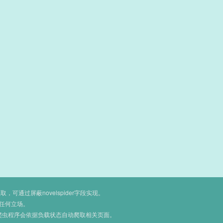
通过屏蔽novelspider字段实现。
任何立场。
爬虫程序会依据负载状态自动爬取相关页面。