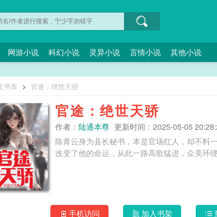
网游小说
科幻小说
灵异小说
言情小说
其他小说
文书库
>
官途：绝世天骄
官途：绝世天骄
作者：
陆通本尊
更新时间：2025-05-05 20:28:
陈青云身为县长秘书，本是官场红人，却不料一
手机访问
加入书架