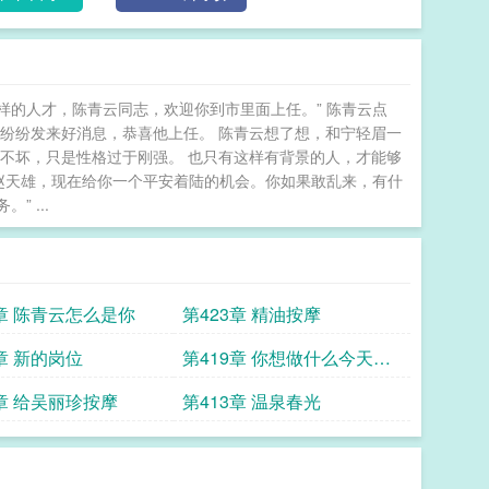
样的人才，陈青云同志，欢迎你到市里面上任。” 陈青云点
纷纷发来好消息，恭喜他上任。 陈青云想了想，和宁轻眉一
不坏，只是性格过于刚强。 也只有这样有背景的人，才能够
赵天雄，现在给你一个平安着陆的机会。你如果敢乱来，有什
 ...
4章 陈青云怎么是你
第423章 精油按摩
章 新的岗位
第419章 你想做什么今天都
依你
4章 给吴丽珍按摩
第413章 温泉春光