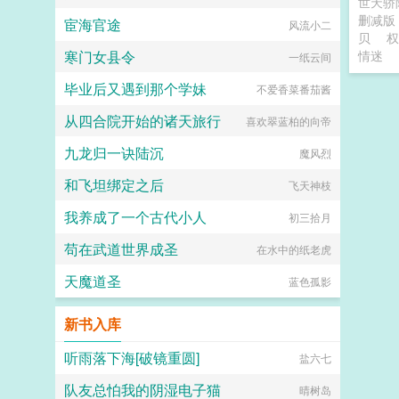
世天骄
删减
宦海官途
风流小二
贝
权
寒门女县令
情迷
一纸云间
毕业后又遇到那个学妹
不爱香菜番茄酱
从四合院开始的诸天旅行
喜欢翠蓝柏的向帝
九龙归一诀陆沉
魔风烈
和飞坦绑定之后
飞天神枝
我养成了一个古代小人
初三拾月
苟在武道世界成圣
在水中的纸老虎
天魔道圣
蓝色孤影
新书入库
听雨落下海[破镜重圆]
盐六七
队友总怕我的阴湿电子猫
晴树岛