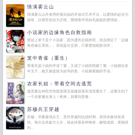
情满雾云山
情满雾云山作者用舒展自如的开放式艺术手法，以爱情的起伏为
脉络，以艰苦创业为主线，围绕着华高灿毛妮妮的爱情故...
小说家的边缘角色自救指南
楚祖上辈子是个小说家，因为通宵赶稿猝死，死后绑定了「边缘
角色修正系统」。系统提出交易，只要楚祖能扮演并...
笼中青雀（重生）
青雀先是小姐的伴读丫鬟，又成了小姐的陪嫁丫鬟。小姐婚后多
年无子，她又被提拔为姑爷的妾。小姐握着她的手说...
农家长姐：带着空间去逃荒
逃荒重生种田空间团宠萌宝基建甜宠宋清瑶重生了，还重生到了
一个农家傻女身上！刚来，就看到恶毒...
苏穆兵王穿越
苏穆，华夏最强兵王，意外穿越到抗战时期，获得杀敌掉装系
统。每次击杀敌方士兵，就会掉落各种物资，解锁成就，更能得
到...