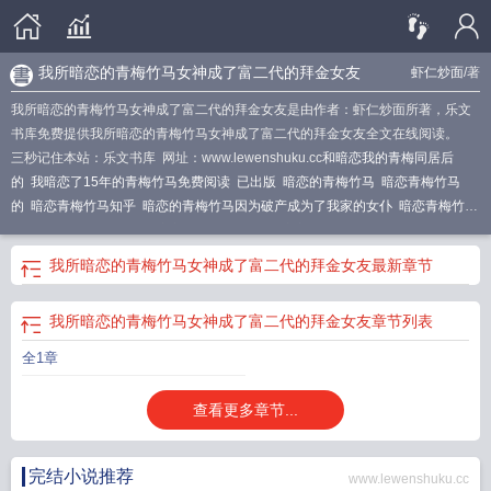
我所暗恋的青梅竹马女神成了富二代的拜金女友
虾仁炒面
/著
我所暗恋的青梅竹马女神成了富二代的拜金女友是由作者：虾仁炒面所著，乐文
书库免费提供我所暗恋的青梅竹马女神成了富二代的拜金女友全文在线阅读。
三秒记住本站：乐文书库 网址：www.lewenshuku.cc
和暗恋我的青梅同居后
的
我暗恋了15年的青梅竹马免费阅读
已出版
暗恋的青梅竹马
暗恋青梅竹马
的
暗恋青梅竹马知乎
暗恋的青梅竹马因为破产成为了我家的女仆
暗恋青梅竹马
文
我的青梅竹马喜欢我
暗恋青梅竹马怎么办
暗恋的青梅竹马因为破产
关于我
暗恋了15年的青梅竹马
青梅竹马暗恋我
青梅暗恋竹马很久
暗恋青梅竹马
青梅
我所暗恋的青梅竹马女神成了富二代的拜金女友
最新章节
竹马暗恋我的时候韩剧
暗恋1∨1h青梅竹马
青梅竹马他暗恋我
我暗恋竹马的日
子
暗恋我十年的青梅竹马
暗恋 青梅竹马
我暗恋过一个青梅竹马很多年
暗恋的
我所暗恋的青梅竹马女神成了富二代的拜金女友
章节列表
青梅竹马有男朋友了
暗恋青梅竹马多年放弃
暗恋青梅竹马的gl
我的青梅暗恋我
要给我当鱼
关于我暗恋了十五年的青梅竹马
一直等他的告白
全1章
查看更多章节...
完结小说推荐
www.lewenshuku.cc