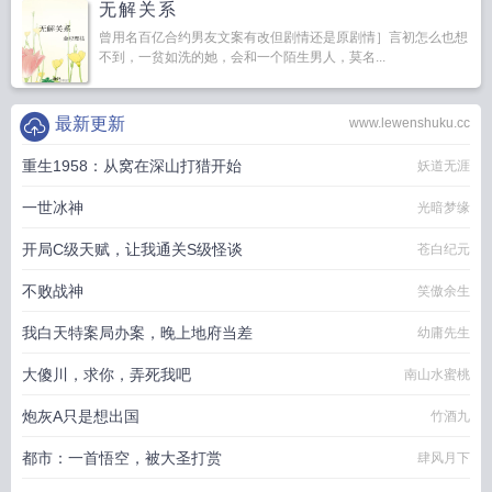
无解关系
曾用名百亿合约男友文案有改但剧情还是原剧情］言初怎么也想
不到，一贫如洗的她，会和一个陌生男人，莫名...
最新更新
www.lewenshuku.cc
重生1958：从窝在深山打猎开始
妖道无涯
一世冰神
光暗梦缘
开局C级天赋，让我通关S级怪谈
苍白纪元
不败战神
笑傲余生
我白天特案局办案，晚上地府当差
幼庸先生
大傻川，求你，弄死我吧
南山水蜜桃
炮灰A只是想出国
竹酒九
都市：一首悟空，被大圣打赏
肆风月下