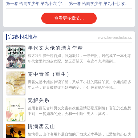
要打七寸
第一卷 恰同学少年 第九十六 字里
第一卷 恰同学少年 第九十七 政治
行间
嗅觉
查看更多章节...
完结小说推荐
www.lewenshuku.cc
年代文大佬的漂亮作精
程方秋生得千娇百媚，肤如凝脂，一睁开眼，居然成了一本七零
年代文里的炮灰女配。她无语望天，在这个充满限制...
笼中青雀（重生）
青雀先是小姐的伴读丫鬟，又成了小姐的陪嫁丫鬟。小姐婚后多
年无子，她又被提拔为姑爷的妾。小姐握着她的手说...
无解关系
曾用名百亿合约男友文案有改但剧情还是原剧情］言初怎么也想
不到，一贫如洗的她，会和一个陌生男人，莫名...
情满雾云山
情满雾云山作者用舒展自如的开放式艺术手法，以爱情的起伏为