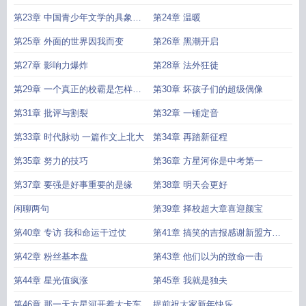
趣阁
Z世代艺术家笔趣阁在线
世界当代艺术家排名10
z世代艺术家笔趣阁无弹
第23章 中国青少年文学的具象性
第24章 温暖
窗全文阅读下
上世纪艺术家
z世代艺术家 起酥面包
Z世代艺术家免费
Z世代艺
偶像
第25章 外面的世界因我而变
第26章 黑潮开启
术家手打无错字版
Z世代艺术家笔趣阁免费阅读无弹窗
当代世界艺术家
Z世代艺
术家第66章
世界著名当代艺术家有哪些
Z世代艺术家最新
Z世代艺术家是什么
第27章 影响力爆炸
第28章 法外狂徒
意思
z世代艺术家起酥面包无错
z世代艺术家怎么样
z世代艺术家TXT
z世代艺
术家笔趣阁免费阅读
世界现代艺术家
无防盗在线阅读
世界著名当代艺术家
Z世
第29章 一个真正的校霸是怎样炼
第30章 坏孩子们的超级偶像
代艺术家电子书
世界最著名当代艺术家
Z世代艺术家在线阅读免费完整版
z世代
成的
第31章 批评与割裂
第32章 一锤定音
艺术家精校无错版
z世代艺术家全文阅读
Z世代艺术家 起酥面包
Z世代艺术家
TXT免费
Z世代艺术家免费阅读无弹窗
Z世代艺术家最新章节免费
Z世代艺术家
第33章 时代脉动 一篇作文上北大
第34章 再踏新征程
无弹窗
Z世代艺术家TXT百度
Z世代艺术家全本
Z世代艺术家精校版
世界当代艺
第35章 努力的技巧
第36章 方星河你是中考第一
术家丛书
z世代艺术家新笔趣阁
z世代艺术家有没有女主
第37章 要强是好事重要的是缘
第38章 明天会更好
闲聊两句
第39章 择校超大章喜迎颜宝
第40章 专访 我和命运干过仗
第41章 搞笑的吉报感谢新盟方寸
山
第42章 粉丝基本盘
第43章 他们以为的致命一击
第44章 星光值疯涨
第45章 我就是独夫
第46章 那一天方星河开着大卡车
提前祝大家新年快乐