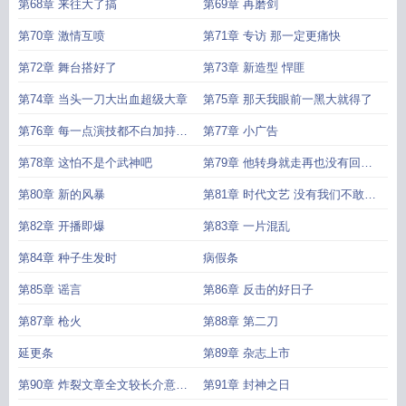
第68章 来往大了搞
第69章 再磨剑
第70章 激情互喷
第71章 专访 那一定更痛快
第72章 舞台搭好了
第73章 新造型 悍匪
第74章 当头一刀大出血超级大章
第75章 那天我眼前一黑大就得了
第76章 每一点演技都不白加持续
第77章 小广告
的大
第78章 这怕不是个武神吧
第79章 他转身就走再也没有回头
大
第80章 新的风暴
第81章 时代文艺 没有我们不敢出
的书
第82章 开播即爆
第83章 一片混乱
第84章 种子生发时
病假条
第85章 谣言
第86章 反击的好日子
第87章 枪火
第88章 第二刀
延更条
第89章 杂志上市
第90章 炸裂文章全文较长介意勿
第91章 封神之日