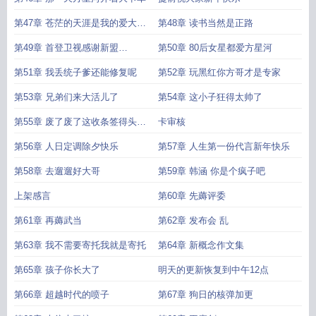
第47章 苍茫的天涯是我的爱大大
第48章 读书当然是正路
章
第49章 首登卫视感谢新盟
第50章 80后女星都爱方星河
NicholasZS
第51章 我丢统子爹还能修复呢
第52章 玩黑红你方哥才是专家
第53章 兄弟们来大活儿了
第54章 这小子狂得太帅了
第55章 废了废了这收条签得头皮
卡审核
发麻
第56章 人日定调除夕快乐
第57章 人生第一份代言新年快乐
第58章 去遛遛好大哥
第59章 韩涵 你是个疯子吧
上架感言
第60章 先薅评委
第61章 再薅武当
第62章 发布会 乱
第63章 我不需要寄托我就是寄托
第64章 新概念作文集
第65章 孩子你长大了
明天的更新恢复到中午12点
第66章 超越时代的喷子
第67章 狗日的核弹加更