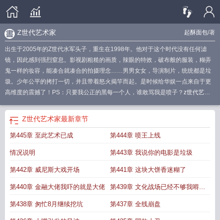
Z世代艺术家
起酥面包
/著
出生于2005年的Z世代水军头子，重生在1998年。他对于这个时代没有任何滤
镜，因此感到强烈窒息。影视剧粗糙的画质，辣眼的特效，破布般的服装，糊弄
鬼一样的妆容，能凑合就凑合的拍摄理念……男男女女，导演制片，统统都是垃
圾。少年公平的拷打一切，并且带着怒火揭竿而起。是时候给华娱一点来自于更
高维度的震撼了！PS：只要我公正的黑每一个人，谁敢骂我是喷子？
z世代艺术
家起酥面包
Z世代艺术家篱笆好
当代世界著名艺术家
当代艺术家代表
Z世代艺
术家完结免费
世界艺术家作品
Z世代艺术家免费阅读
Z世代艺术家第三中文
Z世代艺术家
最新章节
网
Z世代艺术家阅读
Z世代艺术家笔趣阁无错版
Z世代艺术家笔趣阁
Z世代艺术
第445章 至此艺术已成
第444章 喷王上线
家TXT
Z世代艺术家在线
Z世代艺术家无弹窗最新章节
Z世代艺术家原著
z世代
艺术家无防盗
z世代艺术家最新章节
Z世代艺术家顶点中文
z世代艺术家笔趣阁
情况说明
第443章 我说你的电影是垃圾
5200
世界杰出华人艺术家
Z世代艺术家免费阅读软件
z世代艺术家完整版免
费
Z世代艺术家笔趣阁最新
世界当代艺术家大师
Z世代艺术家全文免费阅读
z世
第442章 威尼斯大戏开场
第441章 这块大饼香迷糊了
代艺术家笔趣阁最新章节
z世代艺术家免费
z世代艺术家精校版
z世代艺术家 笔
第440章 金融大佬我吓的就是大佬
第439章 文化战场已经不够我嘚瑟
趣阁
z世代艺术家 八一中文
Z世代艺术家全文免费阅读软件
全球当代艺术家
时
代艺术家
z世代艺术家全文
z世代艺术家90章
Z世代艺术家全本完结免费
Z世代
了
第438章 匆忙8月继续挖坑
第437章 全线崩盘
艺术家无弹窗书旗
z世代艺术家笔趣免费
z世代艺术家
z世代艺术家无错笔趣