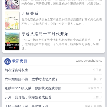
来恶心她，洞房花烛夜，居然让她这个王妃去伺候，想羞辱她...
无解关系
曾用名百亿合约男友文案有改但剧情还是原剧情］言初怎么也想
不到，一贫如洗的她，会和一个陌生男人，莫名...
穿越从路易十三时代开始
一切从一场有组织的到十七世纪初欧洲的穿越试炼开始。 对
于优秀的赵红军和他的三个兄弟而言，航海探险可以有，征服
世...
最新更新
www.lewenshuku.cc
苟在深宫得长生
公子歌.
六年婚姻捂不热，放手时渣总又爱了
姜子芽
刚抽中SSS级天赋，你跟我说游戏停服
吃猫的鱼仔
开局下品灵根，我靠氪命成仙尊
五指山l
十级一顶级天赋，开局就无敌
黑夜可真黑啊