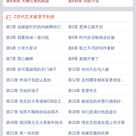
第436章 大嘴引发的风波
第435章 同款小丑
阁
Z世代艺术家笔趣阁无弹窗
Z世代艺术家完整版免费
z世代艺术家顶点
Z世代
艺术家奇书网
z世代艺术家超酥面包
z世代艺术家在线阅读免费完整版
zest 艺术
家
Z世代艺术家笔趣阁免费阅读
Z世代艺术家免费全文阅读5200
Z世代艺术家起
Z世代艺术家
章节列表
酥面包
Z世代艺术家最新章节
Z世代艺术家无错版
在世艺术家排名
世界当代艺
第1章 这破破烂烂的内娱啊你们可
第2章 星神之路开启
术家排名100
世界十大当代艺术家
z世代艺术家123最新章节阅读
Z世代艺术家
全文
世界知名现代艺术家
z世代艺术家笔趣阁无错版
Z世代艺术家百度
Z世代艺
太需要我了
第3章 我要帅成一道闪电
第4章 时代在召唤我去征服
术家无弹窗手机版
z世代艺术家无删减版笔趣阁
z世代艺术家全文免费
Z世代艺
术家笔趣阁手机版
第5章 大哥方星河
当代艺术家时间
z世代艺术家女主是谁
第6章 取之不尽的写作素材
在世的艺术家
z世代
艺术家 无弹窗
z世代艺术家在线阅读
z世代艺术家nga
Z世代艺术家123读书
第7章 黑心捆绑
第8章 脸都不要了
网
艺术家世界
z世代艺术家百度
Z世代艺术家在线阅读免费
z世代艺术家抖
音
世界最著名当代艺术大师
Z世代艺术家最新章节在线阅读
z世代艺术家顶点笔
第9章 你可愿做我的关门弟子
第10章 传功六合与八极
趣阁
世界著名当代艺术大师
世界当代艺术家排名
z世代艺术家TXT全文阅读
Z
第11章 炸场子我是认真的
第12章 走到哪里都有富婆倒追的
世代艺术家顶点
z世代艺术家TXT百度
Z世代艺术家无弹窗阅读
Z世代艺术家无
弹窗笔趣阁
世界当代艺术大师
Z世代艺术家无弹窗免费
全球当代艺术家排名
z
那些年
第13章 开始炸场子
第14章 复赛作文
世代艺术家无弹窗
Z世代艺术家笔趣阁最新章节TXT
Z世代艺术家在线阅读
z世
第15章 初见好大哥感谢039业之杰
第16章 被侵染的评委们感谢好朋
代艺术家免费阅读
世界当代著名艺术家
Z世代艺术家精校版免费
Z世代艺术家笔
趣阁无弹窗最新章节
Z世代艺术家笔趣阁5200
世界当代艺坛巨匠
Z世代艺术家
体育039大哥盟主
友小阿瓜新盟
第17章 知而不顺我命应由我不应
第18章 你们是满分他是超分
全本免费
z世代艺术家百度百科
全球最知名的50位当代艺术大师
Z世代艺术家
作者起酥面包
由天感谢新盟TEMPEST
Z世代艺术家全文免费
Z世代艺术家最新章节更新
Z世代艺术家起
第19章 我没降元旦大章新年快乐
第20章 理在文前道在儒上求月票
酥面包手打版
z世代艺术家女主
z世代艺术家全文免费阅读
Z世代艺术家精校完
第21章 第一张封面
第22章 肉麻至极的吹捧
整版TXT
Z世代艺术家篱笆好文学
z世代艺术家笔趣阁
Z世代艺术家最新章节笔