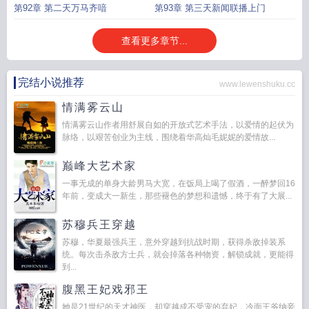
定
第92章 第二天万马齐喑
第93章 第三天新闻联播上门
查看更多章节...
完结小说推荐
www.lewenshuku.cc
情满雾云山
情满雾云山作者用舒展自如的开放式艺术手法，以爱情的起伏为
脉络，以艰苦创业为主线，围绕着华高灿毛妮妮的爱情故...
巅峰大艺术家
一事无成的单身大龄男马大宽，在饭局上喝了假酒，一醉梦回16
年前，变成大一新生，那些褪色的梦想和遗憾，终于有了大展...
苏穆兵王穿越
苏穆，华夏最强兵王，意外穿越到抗战时期，获得杀敌掉装系
统。每次击杀敌方士兵，就会掉落各种物资，解锁成就，更能得
到...
腹黑王妃戏邪王
她是21世纪的天才神医，却穿越成不受宠的弃妃，冷面王爷纳妾