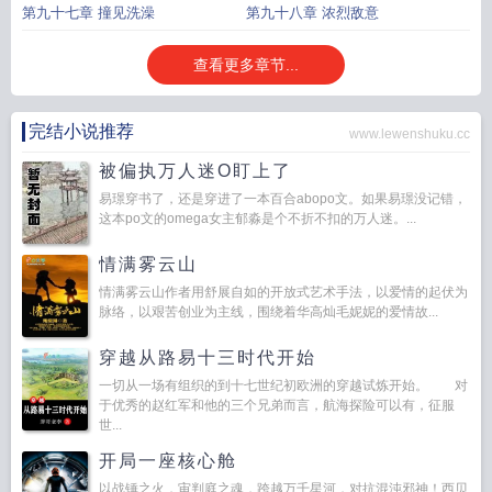
第九十七章 撞见洗澡
第九十八章 浓烈敌意
查看更多章节...
完结小说推荐
www.lewenshuku.cc
被偏执万人迷O盯上了
易璟穿书了，还是穿进了一本百合abopo文。如果易璟没记错，
这本po文的omega女主郁淼是个不折不扣的万人迷。...
情满雾云山
情满雾云山作者用舒展自如的开放式艺术手法，以爱情的起伏为
脉络，以艰苦创业为主线，围绕着华高灿毛妮妮的爱情故...
穿越从路易十三时代开始
一切从一场有组织的到十七世纪初欧洲的穿越试炼开始。 对
于优秀的赵红军和他的三个兄弟而言，航海探险可以有，征服
世...
开局一座核心舱
以战锤之火，审判庭之魂，跨越万千星河，对抗混沌邪神！西贝