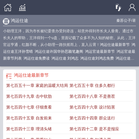
鸿运仕途
秦苏公子
/著
小助理王洋，因为市长被纪委查办受到牵连，却意外得到市长夫人垂青。通过市
长夫人的帮助，王洋得到一个u盘，里面记载了众多不为人知的秘密。从此，王洋
官运亨通，红颜不断，从小助理一路扶摇而上，直入云霄！
鸿运仕途最新章节
鸿
运仕途王洋孙雪晴
鸿运仕途许国华孙思颖笔趣阁
鸿运官途最新章节
鸿运官途最
新章节列表
鸿运仕途免费读
鸿运仕途 刘鸿志
鸿运仕途刘鸿志免费
鸿运仕途路
一鸣
鸿运仕途陈功
鸿运乡途 笔趣阁
鸿运官路
鸿运仕途王洋免费读
鸿运士多
是什么意思
鸿运仕途免费阅读全文
鸿运乡途全文免费
鸿运仕途在线阅读
鸿运
鸿运仕途
最新章节
仕途大结局
鸿运官路 最新章节 无弹窗
鸿运仕途全文免费阅读
鸿运仕途刘鸿志
第七百五十一章 家庭的温暖大结局
第七百五十章 住多久都行
免费读
鸿运仕途全文阅读
鸿运仕途干妈
鸿运仕途大结局是什么
鸿运仕途在线
阅读全文
仕途鸿运是什么意思
鸿运仕途笔趣阁
鸿运官途51章
鸿运官途
鸿运仕
第七百四十九章 击中软肋
第七百四十八章 不是善茬
途在哪里可以看
鸿运仕途王洋
鸿运乡途在线阅读
鸿运乡途完整版
鸿运乡途免
费阅读
鸿运仕途免费阅读
仕途鸿运什么意思
鸿运官途宅春秋
鸿运官途(宅春
第七百四十七章 仔细查看
第七百四十六章 设计陷害
秋)
鸿运仕途免费全文阅读
鸿运官路全部章节免费阅读
鸿运官途全文
鸿运仕途
第七百四十五章 自发前来
第七百四十四章 群众送行
黄土乡
第七百四十三章 理清头绪
第七百四十二章 是不是报应