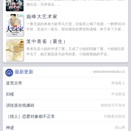
猫出品，完本保证。...
巅峰大艺术家
一事无成的单身大龄男马大宽，在饭局上喝了假酒，一醉梦回16
年前，变成大一新生，那些褪色的梦想和遗憾，终于有了大展...
笼中青雀（重生）
青雀先是小姐的伴读丫鬟，又成了小姐的陪嫁丫鬟。小姐婚后多
年无子，她又被提拔为姑爷的妾。小姐握着她的手说...
最新更新
www.lewenshuku.cc
道荒古帝
青城暮上
归槿
半池墨浅
演技派在线搬砖
桃桃美式不加冰
［猎人］恋爱对象都不正常
代糖葱花面包
神迹
清山霁