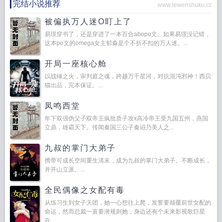
完结小说推荐
www.lewenshuku.cc
被偏执万人迷O盯上了
易璟穿书了，还是穿进了一本百合abopo文。如果易璟没记错，
这本po文的omega女主郁淼是个不折不扣的万人迷。...
开局一座核心舱
以战锤之火，审判庭之魂，跨越万千星河，对抗混沌邪神！西贝
猫出品，完本保证。...
凤鸣西堂
年下双强伪父子双帝王疯批质子攻x高冷帝王受九国五州，燕国
立鼎，雄霸天下。传闻秦国三公子秦诏乃美人之...
九叔的掌门大弟子
携带可成长空间重生清末，成为九叔的掌门大弟子。不断成长，
并开山立派。...
全民偶像之女配有毒
从练习生到女子天团，她一心想往上爬，发誓要颠覆前世女配的
命运，然而总裁一直要潜规则她，身边还有个未来影视歌巨星
在...