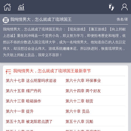
我纯情男大，怎么就成了琉球国王
佚名
/著
我纯情男大，怎么就成了琉球国王简介：【现实游戏】【藩王游戏】【向上邦献
上忠诚】重生到冲绳县一个贫穷小岛，郑义努力学习，即便拒考歷史和地理，依
然以不俗的分数进入国立琉球大学，成为一名纯情男大。他知道自己的人生註定
伟大，却没想过会这么伟大。游戏系统姍姍来迟。所以快进到，恢復琉球荣光，
为天朝上邦献上贡品，我辈义不容辞！
我纯情男大，怎么就成了琉球国王
最新章节
第六十七章 这么明显吗求追读
第六十六章 环保事业
第六十五章 殭尸丹药
第六十四章 两个好友
第六十三章 暗箱操作
第六十二章 朝贡
第六十一章 提升
第六十章 贡品
第五十九章 被龙阳君点讚了
第五十八章 沉船