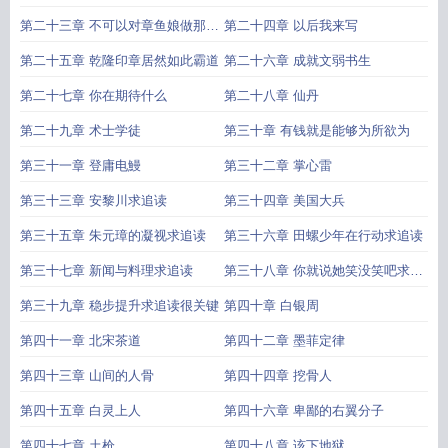
第二十三章 不可以对章鱼娘做那种
第二十四章 以后我来写
事
第二十五章 乾隆印章居然如此霸道
第二十六章 成就文弱书生
第二十七章 你在期待什么
第二十八章 仙丹
第二十九章 术士学徒
第三十章 有钱就是能够为所欲为
第三十一章 登庸电鰻
第三十二章 掌心雷
第三十三章 安黎川求追读
第三十四章 美国大兵
第三十五章 朱元璋的凝视求追读
第三十六章 田螺少年在行动求追读
第三十七章 新闻与料理求追读
第三十八章 你就说她笑没笑吧求追
读
第三十九章 稳步提升求追读很关键
第四十章 白银周
第四十一章 北宋茶道
第四十二章 墨菲定律
第四十三章 山间的人骨
第四十四章 挖骨人
第四十五章 白灵上人
第四十六章 卑鄙的右翼分子
第四十七章 土枪
第四十八章 该下地狱