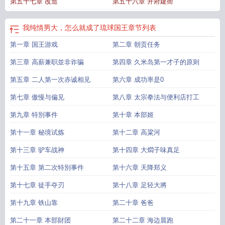
第五十七章 改造
第五十六章 开府建衙
我纯情男大，怎么就成了琉球国王
章节列表
第一章 国王游戏
第二章 朝贡任务
第三章 高薪兼职並非诈骗
第四章 久米岛第一才子的原则
第五章 二人第一次赤诚相见
第六章 成功率是0
第七章 傲慢与偏见
第八章 太宗拳法与便利店打工
第九章 特別事件
第十章 本部姬
第十一章 秘境试炼
第十二章 高粱河
第十三章 驴车战神
第十四章 大燜子味真足
第十五章 第二次特別事件
第十六章 天降郑义
第十七章 徒手夺刃
第十八章 足轻大將
第十九章 铁山靠
第二十章 爸爸
第二十一章 本部財团
第二十二章 海边晨跑