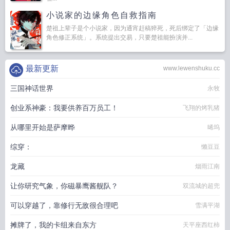
小说家的边缘角色自救指南
楚祖上辈子是个小说家，因为通宵赶稿猝死，死后绑定了「边缘
角色修正系统」。系统提出交易，只要楚祖能扮演并...
最新更新
www.lewenshuku.cc
三国神话世界
永牧
创业系神豪：我要供养百万员工！
飞翔的烤乳猪
从哪里开始是萨摩晔
晞坞
综穿：
懒豆豆
龙藏
烟雨江南
让你研究气象，你磁暴鹰酱舰队？
双流城的超兜
可以穿越了，靠修行无敌很合理吧
雪满平湖
摊牌了，我的卡组来自东方
天平座西红柿