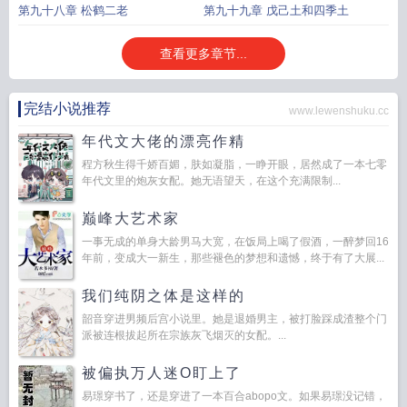
第九十八章 松鹤二老
第九十九章 戊己土和四季土
查看更多章节...
完结小说推荐
www.lewenshuku.cc
年代文大佬的漂亮作精
程方秋生得千娇百媚，肤如凝脂，一睁开眼，居然成了一本七零
年代文里的炮灰女配。她无语望天，在这个充满限制...
巅峰大艺术家
一事无成的单身大龄男马大宽，在饭局上喝了假酒，一醉梦回16
年前，变成大一新生，那些褪色的梦想和遗憾，终于有了大展...
我们纯阴之体是这样的
韶音穿进男频后宫小说里。她是退婚男主，被打脸踩成渣整个门
派被连根拔起所在宗族灰飞烟灭的女配。...
被偏执万人迷O盯上了
易璟穿书了，还是穿进了一本百合abopo文。如果易璟没记错，