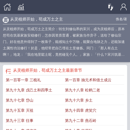
从灵植师开始，苟成万土之主
佚名
/著
从灵植师开始，苟成万土之主简介：转生到修仙界的宋川，成为灵植师后，原本
想苟在筑基家族安稳修行，怎奈因资质普通，被家族当作弃子，送给了修仙宗
门。好在他意外得到了一枚珠子，能感知土中万物，能聚合地脉之力，还能加速
土属性功法修行！於是，他经常把自己埋在土里修炼。同门：「那人有点土
啊！」地龙：「我在地里鬆土呢，竟然碰见个人。」家族：「什么？宋川筑基
了？」……正所谓：五行生剋，而土居中央，承载万物，调和四方。多年后，宋
川將此方世界调理一
苟成万土之主 最新章节 无弹窗
从灵植师开始苟成万土之主
从灵植师开始，苟成万土之主
最新章节
免费
从灵植师开始苟成万土之主
苟成万土之主免费
从灵植师开始苟成万土之主
第一百零一章 三梳礼
第一百章 抽元术和借土成云
笔
苟成万土之主
灵植师的
灵植师在线开荒读零零
从灵植师开始苟成万土之主
笔趣阁
灵植师by
从灵植师开始苟成万土之主 奇书网
从灵植师开始
有灵植师
第九十九章 戊己土和四季土
第九十八章 松鹤二老
的
第九十七章 岱山
第九十六章 乡土
第九十五章 灭祖
第九十四章 虎笑穴
第九十三章 往事
第九十二章 燕石岭