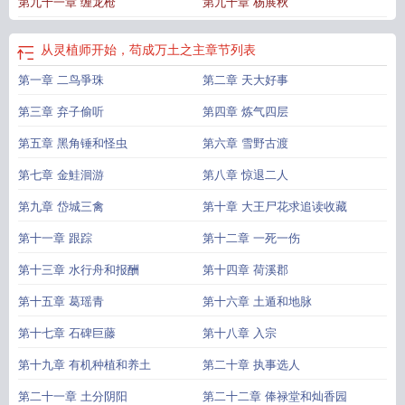
第九十一章 缠龙枪
第九十章 杨展秋
从灵植师开始，苟成万土之主
章节列表
第一章 二鸟爭珠
第二章 天大好事
第三章 弃子偷听
第四章 炼气四层
第五章 黑角锤和怪虫
第六章 雪野古渡
第七章 金鮭洄游
第八章 惊退二人
第九章 岱城三禽
第十章 大王尸花求追读收藏
第十一章 跟踪
第十二章 一死一伤
第十三章 水行舟和报酬
第十四章 荷溪郡
第十五章 葛瑶青
第十六章 土遁和地脉
第十七章 石碑巨藤
第十八章 入宗
第十九章 有机种植和养土
第二十章 执事选人
第二十一章 土分阴阳
第二十二章 俸禄堂和灿香园