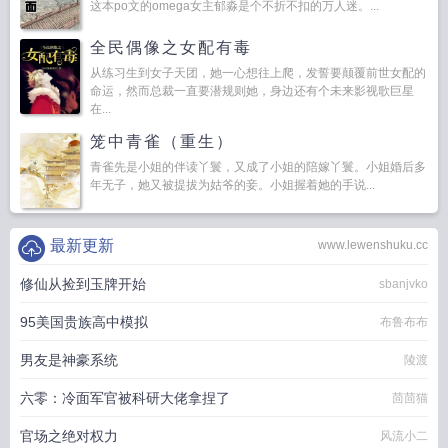
这本po文的omega女主郁淼是个不折不扣的万人迷。...
全民偶像之女配有毒
从练习生到女子天团，她一心想往上爬，发誓要颠覆前世女配的
命运，然而总裁一直要潜规则她，身边还有个未来影视歌巨星
在...
笼中青雀（重生）
青雀先是小姐的伴读丫鬟，又成了小姐的陪嫁丫鬟。小姐婚后多
年无子，她又被提拔为姑爷的妾。小姐握着她的手说...
最新更新
www.lewenshuku.cc
修仙从捡到玉牌开始
sbanjvko
95美国贵族高中模拟
布鲁布布
男友是神豪系统
陵渡
六零：冷面军官被科研大佬拿捏了
茴茴猫
官场之绝对权力
风流小二