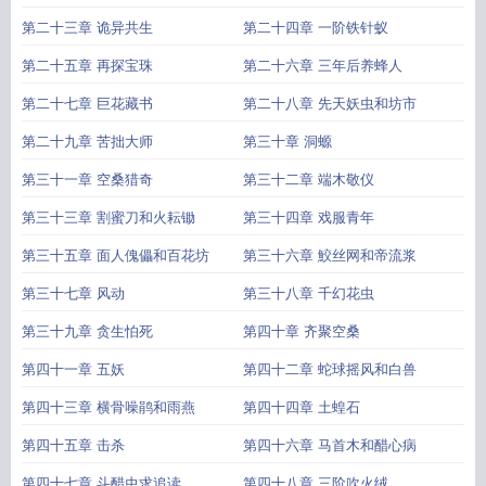
第二十三章 诡异共生
第二十四章 一阶铁针蚁
第二十五章 再探宝珠
第二十六章 三年后养蜂人
第二十七章 巨花藏书
第二十八章 先天妖虫和坊市
第二十九章 苦拙大师
第三十章 洞螈
第三十一章 空桑猎奇
第三十二章 端木敬仪
第三十三章 割蜜刀和火耘锄
第三十四章 戏服青年
第三十五章 面人傀儡和百花坊
第三十六章 鮫丝网和帝流浆
第三十七章 风动
第三十八章 千幻花虫
第三十九章 贪生怕死
第四十章 齐聚空桑
第四十一章 五妖
第四十二章 蛇球摇风和白兽
第四十三章 横骨噪鹃和雨燕
第四十四章 土蝗石
第四十五章 击杀
第四十六章 马首木和醋心病
第四十七章 斗醋虫求追读
第四十八章 三阶吹火绒