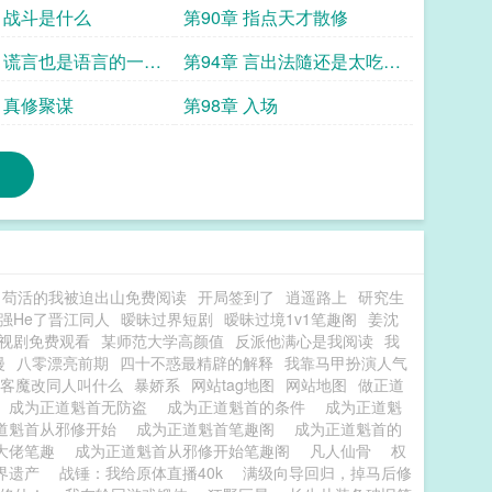
章 战斗是什么
第90章 指点天才散修
章 谎言也是语言的一部
第94章 言出法隨还是太吃操
作了
章 真修聚谋
第98章 入场
苟活的我被迫出山免费阅读
开局签到了
逍遥路上
研究生
强He了晋江同人
暧昧过界短剧
暧昧过境1v1笔趣阁
姜沈
视剧免费观看
某师范大学高颜值
反派他满心是我阅读
我
漫
八零漂亮前期
四十不惑最精辟的解释
我靠马甲扮演人气
房客魔改同人叫什么
暴娇系
网站tag地图
网站地图
做正道
成为正道魁首无防盗
成为正道魁首的条件
成为正道魁
道魁首从邪修开始
成为正道魁首笔趣阁
成为正道魁首的
大佬笔趣
成为正道魁首从邪修开始笔趣阁
凡人仙骨
权
界遗产
战锤：我给原体直播40k
满级向导回归，掉马后修