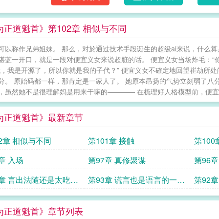
为正道魁首》第102章 相似与不同
可以称作兄弟姐妹。 那么，对於通过技术手段诞生的超级ai来说，什么算
湛蓝一开口，就是一段对便宜义女来说超脏的话。 便宜义女当场炸毛：“
哦，我是开源了，所以你就是我的子代？” 便宜义女不確定地回望崔劫所
分。 原始码都一样，那肯定是一家人了。 她原本昂扬的气势立刻弱了八
，虽然她不是很理解妈是用来干嘛的———— 在梳理好人格模型前，便宜义
为正道魁首》最新章节
02章 相似与不同
第101章 接触
第10
爸都叫
章 入场
第97章 真修聚谋
第96
4章 言出法隨还是太吃操
第93章 谎言也是语言的一部
第92
分
为正道魁首》章节列表