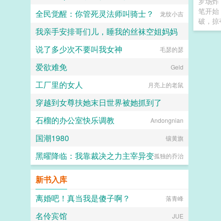
罗场炸
笔开始
全民觉醒：你管死灵法师叫骑士？
龙纹小吉
破，掠
我亲手安排哥们儿，睡我的丝袜空姐妈妈
说了多少次不要叫我女神
毛瑟的瑟
hhkdesu
爱欲难免
Geld
工厂里的女人
月亮上的老鼠
穿越到女尊扶她末日世界被她抓到了
石榴的办公室快乐调教
扶她×美少年
Andongnian
国潮1980
镶黄旗
黑曜降临：我靠裁决之力主宰异变
孤独的乔治
新书入库
离婚吧！真当我是傻子啊？
落青峰
名伶宾馆
JUE