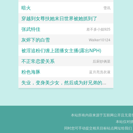
暗火
雪讯
穿越到女尊扶她末日世界被她抓到了
张武特佳
差不多小姐925
扶她×美少年
灰烬下的白雪
Walker10124
被淫追粉们缠上团播女主播(露出NPH)
不正常恋爱关系
你在流泪吗
后厨炒俩菜
粉色海豚
蓝月亮洗衣液
失业，变身美少女，然后成为好兄弟的妻子
ttzt
本站所有内容来源于互联网公开且无需登录
本站仅对
同时您可手动提交相关目标站点网址给我们