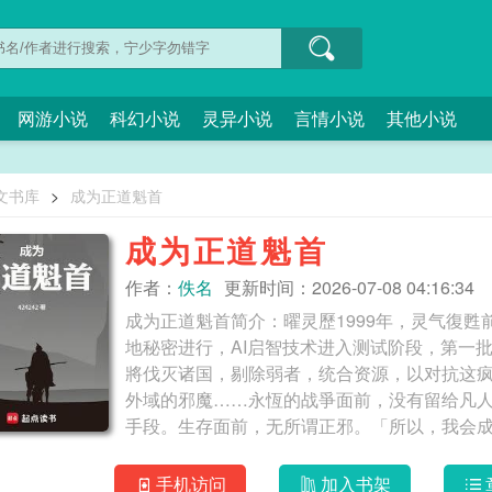
网游小说
科幻小说
灵异小说
言情小说
其他小说
文书库
>
成为正道魁首
成为正道魁首
作者：
佚名
更新时间：2026-07-08 04:16:34
成为正道魁首简介：曜灵歷1999年，灵气復
地秘密进行，AI启智技术进入测试阶段，第一
將伐灭诸国，剔除弱者，统合资源，以对抗这
外域的邪魔……永恆的战爭面前，没有留给凡
手机访问
加入书架