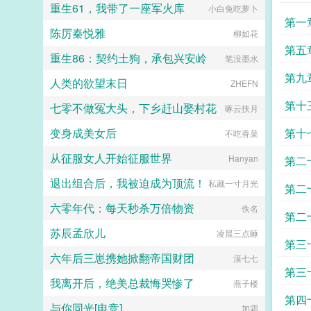
重生61，我带了一座军火库
小白兔吃萝卜
算趁机和她来场合约恋爱。...
第一
陈厉秦悦雅
柳如花
第五
重生86：契约土狗，承包兴安岭
笔没墨水
第九
人类的欲望末日
ZHEFN
第十
七零不做冤大头，下乡赶山娶村花
啄云扶月
变身成美女后
第十
不吃香菜
从征服女人开始征服世界
Hanyan
第二
退出组合后，我被迫成为顶流！
私藏一寸月光
第二
六零年代：每天秒杀万倍物资
佚名
第二
苏辰孟欣儿
凌晨三点睡
第三
六年后三崽携她掀翻帝国财团
漠七七
第三
我离开后，绝美总裁悔哭惨了
燕子楼
第四
与你同光[电竞]
加霜