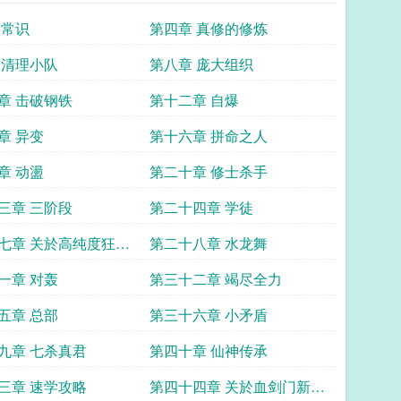
 常识
第四章 真修的修炼
 清理小队
第八章 庞大组织
章 击破钢铁
第十二章 自爆
章 异变
第十六章 拼命之人
章 动盪
第二十章 修士杀手
三章 三阶段
第二十四章 学徒
七章 关於高纯度狂人
第二十八章 水龙舞
上去像阴暗的幕后黑
一章 对轰
第三十二章 竭尽全力
事
五章 总部
第三十六章 小矛盾
九章 七杀真君
第四十章 仙神传承
三章 速学攻略
第四十四章 关於血剑门新掌