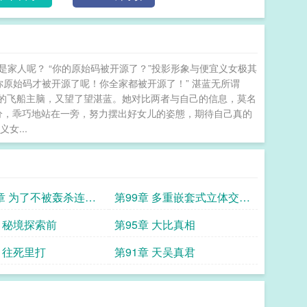
是家人呢？ “你的原始码被开源了？”投影形象与便宜义女极其
你原始码才被开源了呢！你全家都被开源了！” 湛蓝无所谓
处的飞船主脑，又望了望湛蓝。她对比两者与自己的信息，莫名
分，乖巧地站在一旁，努力摆出好女儿的姿態，期待自己真的
女...
0章 为了不被轰杀连爸
第99章 多重嵌套式立体交叉
得出来吗
世界
章 秘境探索前
第95章 大比真相
章 往死里打
第91章 天吴真君