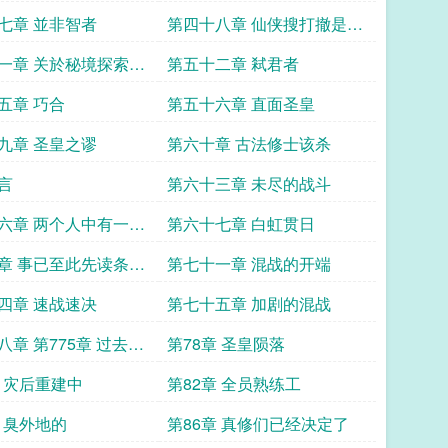
门想要成为偶像这件事
七章 並非智者
第四十八章 仙侠搜打撤是什
么落后概念
一章 关於秘境探索看
第五十二章 弒君者
是要殖民异世界这件
五章 巧合
第五十六章 直面圣皇
九章 圣皇之谬
第六十章 古法修士该杀
言
第六十三章 未尽的战斗
六章 两个人中有一个
第六十七章 白虹贯日
死
章 事已至此先读条灭
第七十一章 混战的开端
四章 速战速决
第七十五章 加剧的混战
八章 第775章 过去的
第78章 圣皇陨落
死番外
章 灾后重建中
第82章 全员熟练工
章 臭外地的
第86章 真修们已经决定了