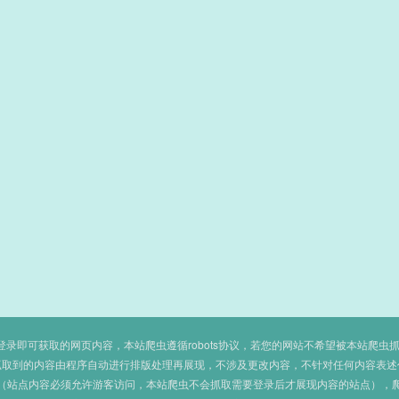
即可获取的网页内容，本站爬虫遵循robots协议，若您的网站不希望被本站爬虫抓取，可
抓取到的内容由程序自动进行排版处理再展现，不涉及更改内容，不针对任何内容表述
（站点内容必须允许游客访问，本站爬虫不会抓取需要登录后才展现内容的站点），