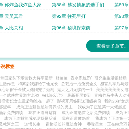
7章 你炸鱼我炸鱼大家一
第88章 越发抽象的选手们
第89
造高压环境
1章 天吴真君
第92章 往死里打
第93
分
5章 大比真相
第96章 秘境探索前
第97
查看更多章节...
小说标签
今带国家队下场营救大将军最新
财迷迷
香水系统BY
研究生生活很枯燥
生活作息
和离后我嫁给了他兄长
总裁抱一抱免费全文
感官共享后与最
读心后假千金被大佬团宠了短剧
鬼灭之刃无惨的一生
美美美美美美女电
一个武侠世界游方老盗
veil怎么记忆
最新开局签到
青梅竹马牛头人动
香雪帝妃女主最后和谁在一起了
影视开局签到送顶级身份
我的26岁女
那些年
成为正道魁首是如何养成的男主
我成为了正道第一大佬起点
鼎后免费阅读
我在正道当魁首
成为正道魁首之后免费阅读
成为正
后
成为正道魁首后发现我是反派
我在正道做魁首
我成为了正道第一
叉戟河之王
道悟长生
霍格沃茨的魔法食神
吞噬星空：正在继承万