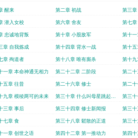
章 醒来
第二章 初战
第三章
章 潜入女校
第六章 舍友
第七章
章 忠诚地背叛
第十章 小股敌军
第十一
三章 自我炼成
第十四章 背水一战
第十五
七章 殉道者
第十八章 唯有廝杀
第十九
十一章 本命神通无相力
第二十二章 二阶段
第二十
十五章 往昔
第二十六章 修士
第二十
平时看
十九章 模稜两可的未来
第三十章 什么叫母星跳起来
第三十
手这件
殴打宇宙
十三章 事后
第三十四章 修士新闻报
第三十
十七章 食
第三十八章 鬆散的正道
第三十
十一章 创世之语
第四十二章 第一推动力
第四十