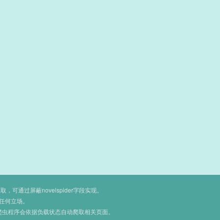
通过屏蔽novelspider字段实现。
任何立场。
爬虫程序会依据负载状态自动爬取相关页面。