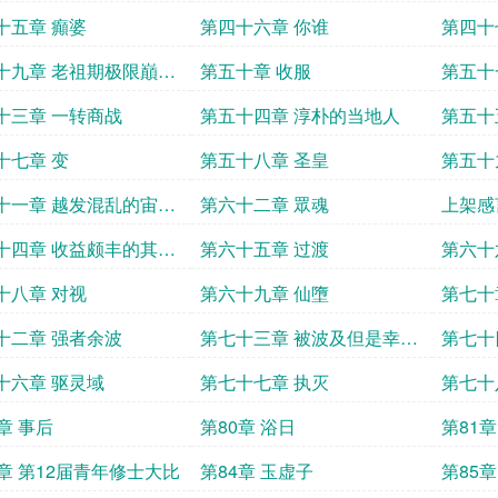
十五章 癲婆
第四十六章 你谁
第四十
十九章 老祖期极限巔峰
第五十章 收服
第五十
满
上去像
十三章 一转商战
第五十四章 淳朴的当地人
第五十
事
十七章 变
第五十八章 圣皇
第五十
十一章 越发混乱的宙光
第六十二章 眾魂
上架感
十四章 收益颇丰的其他
第六十五章 过渡
第六十
马上会
十八章 对视
第六十九章 仙墮
第七十
世吧
十二章 强者余波
第七十三章 被波及但是幸运
第七十
拉满
十六章 驱灵域
第七十七章 执灭
第七十
天子之
章 事后
第80章 浴日
第81
3章 第12届青年修士大比
第84章 玉虚子
第85