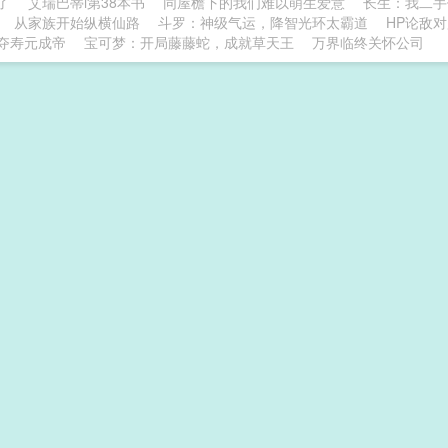
了
艾瑞巴蒂i第38本书
同屋檐下的我们难以萌生爱意
长生：我二手
从家族开始纵横仙路
斗罗：神级气运，降智光环太霸道
HP论敌
夺寿元成帝
宝可梦：开局藤藤蛇，成就草天王
万界临终关怀公司