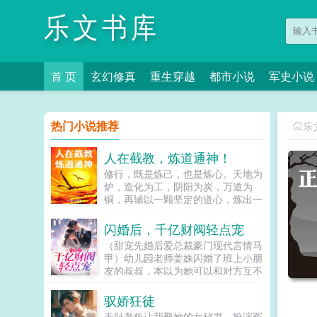
乐文书库
首 页
玄幻修真
重生穿越
都市小说
军史小说
热门小说推荐
乐
人在截教，炼道通神！
修行，既是炼己，也是炼心。天地为
炉，造化为工，阴阳为炭，万道为
铜，再辅以一颗坚定的道心，炼出一
枚混元道果。炼丹，炼器，炼阵，炼
符，炼剑，炼魂，炼药，炼瘟，炼
闪婚后，千亿财阀轻点宠
妖，炼魔，炼心，炼界，炼道天生万
（甜宠先婚后爱总裁豪门现代言情马
物，无一不可炼！玄清如是说。惹急
甲）幼儿园老师姜姝闪婚了班上小朋
了他，连天道都炼给你看！当然，这
友的叔叔，本以为她可以和对方互不
要从他拜入截教那天说起...
干扰的生活一段时间，直至她自己挣
到首付的钱。谁知闪婚老公似乎本事
驭娇狂徒
不小，每次在她遇到困境的时候，对
无耻老板让我娶她的女秘书，扮演冤