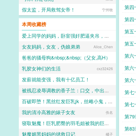
第四
假太监，开局救驾女帝！
宁州牧
第四
本周收藏榜
大圆
第五
爱上同学的妈妈，卧室强奸肥逼夹吊，屁眼射满，直肠灌精！
第五
女友妈妈，女友，伪娘弟弟
Alice_Chen
西地那非
第六
爸爸的骚母狗&nbsp;&nbsp;（父女,高H）
残片
第六
乳胶女神们的生活
爱写黄爆的小桃子
cxz32426
人
发薪就能变强，我有十亿员工！
第六
被残忍凌辱调教的香子兰：口交，中出，足交，肛交，直至彻底堕落成发情母猫~
今月曾经照古河
第七
百破即堕！黑丝红发巨乳jk，丝雌小鬼，信奉的百合至上主义被我的大鸡巴直接肏烂肏破！
通痴道人
第七
我的清冷高雅的婊子女友
橘子不爱吃的是みかん
佚名
第79
寝取魅魔！巨乳肥臀的羽毛姐被我的巨棒寝取干出阿黑颜
第8
魅魔媚黑妈妈的拯救日记
Koisheep
橘子