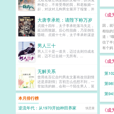
方总能及时给于帮助。而且自从闪婚
种老公，不肯受辱的我，和老板娘一
后，她微博上那位从不发言的粉丝，
起，对这对儿狗男女展开了报复，并
似乎跟她互动多了起来，慢慢的，她
取得了老板娘的信任，一步步走向了
《成
的微博账号成为大V，她在上班之余
人生巅峰！...
大唐李承乾：请陛下称万岁
有了一笔额外的收入。就在她攒齐首
付准备买房离开时，那位闪婚老公带
因，就
贞观十四年，太子李承乾落马失足，
着一块市中心的地皮签购协议过来，
延治而致跛。后心性扭曲，乃至倒生
相似的
说道你想要多少套房子，我建给你，
昏聩。贞观十七年，太子李承乾谋逆
道：“
你一天住一套。姜姝这才发现，自己
未遂，事情败露，遂被废为庶民，流
信了半
闪婚了本地一个大财阀，且那个大财
放黔州。贞观十八年，卒于黔州。黑
男人三十
阀就是她那个牛皮糖一样的微博粉
有个妈
暗中，李承乾缓缓的睁开了眼睛。一
男人三十是一道关，迈过去则功成名
丝。...
个来自未来千余年后夺舍失败的灵
就，迈不过去就一无所有。...
魂，不仅将他带回到贞观十四年落马
《成
失足之后，还带给了他未来一千多年
后的记忆和知识。这一次，他不仅要
无解关系
将腿伤治好，还要将所有原本该属于
第1
自己的一切全都夺回来。承乾，你在
曾用名百亿合约男友文案有改但剧情
做什么？请陛下称万岁！来人，送太
还是原剧情］言初怎么也想不到，一
第98
上皇入武德殿！武德，高祖皇帝李渊
贫如洗的她，会和一个陌生男人，莫
唯一年号。...
名其妙地绑定了一场为期365天的财
第9
富交换。说白了就是他的钱进了她账
本月排行榜
户，她的钱进了他账户还转！不！
作了
回！去！好消息对方是陆洺执，陆氏
逆流年代：从1970开始种田养家
慎思量
集团太子爷，多金，年轻，人还帅。
《成
坏消息这人脾气差，控制欲强，还打