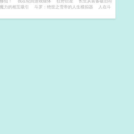
修仙！
我在轮回游戏锻体
狂野巨星
长生从装备破旧符
对魔力的相互吸引
斗罗：绝世之雪帝的人生模拟器
人在斗