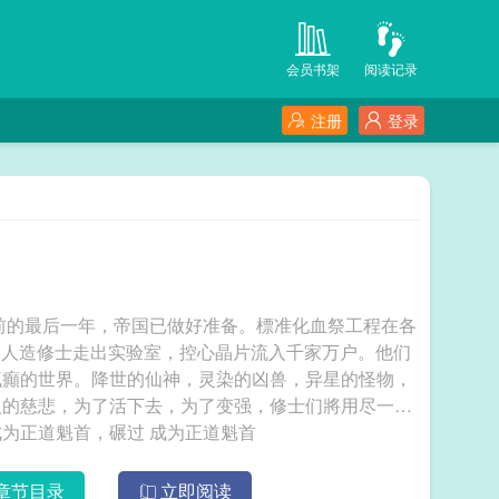
会员书架
阅读记录
注册
登录
甦前的最后一年，帝国已做好准备。標准化血祭工程在各
批人造修士走出实验室，控心晶片流入千家万户。他们
疯癲的世界。降世的仙神，灵染的凶兽，异星的怪物，
人的慈悲，为了活下去，为了变强，修士们將用尽一切
手段。生存面前，无所谓正邪。「所以，我会成为正道魁首，碾过 成为正道魁首
章节目录
立即阅读