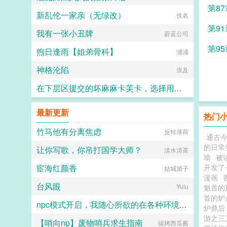
第8
新乱伦一家亲（无绿改）
佚名
起创
第9
我有一张小丑牌
蔚蓝公司
第9
煦日逢雨【姐弟骨科】
浦浦
神格沦陷
浪及
在下层区援交的坏麻麻卡芙卡，选择用丝袜美足将抱着她的肥腻肉臀狠狠内射的少年调教成她的舔脚公狗
石子
最新更新
热门
竹马他有分离焦虑
反转薄荷
通古
的日常
让你写歌，你吊打国学大师？
淡水清茶
瑜
被
宦海红颜香
开发了
姑城游子
漫画
台风眼
Yulu
魁首的
首的炉
npc模式开启，我随心所欲的在各种环境享受女人
炉鼎
游之三
【哨向np】废物哨兵求生指南
碳烤西瓜酱
by sun